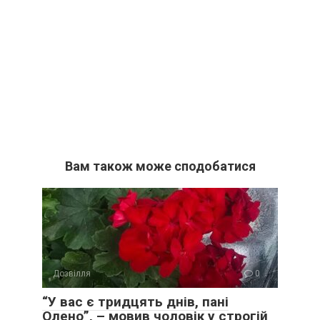
Вам також може сподобатися
Дозвілля
0
“У вас є тридцять днів, пані
Олено”, – мовив чоловік у строгій