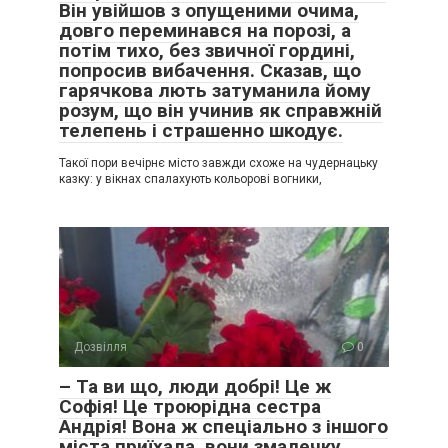
Він увійшов з опущеними очима,
довго переминався на порозі, а
потім тихо, без звичної гордині,
попросив вибачення. Сказав, що
гарячкова лють затуманила йому
розум, що він учинив як справжній
телепень і страшенно шкодує.
Такої пори вечірнє місто завжди схоже на чудернацьку
казку: у вікнах спалахують кольорові вогники,
Дозвілля
0
– Та ви що, люди добрі! Це ж
Софія! Це троюрідна сестра
Андрія! Вона ж спеціально з іншого
міста приїхала, вони змалечку