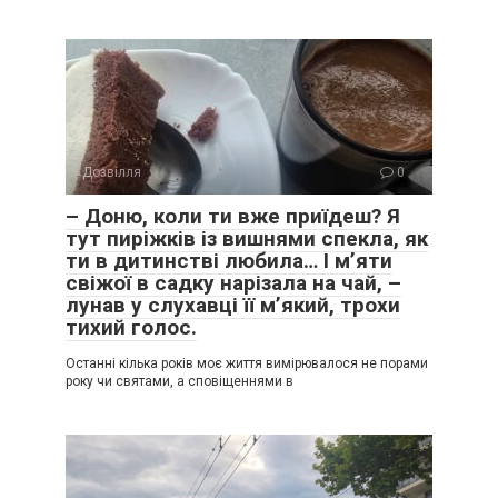
Дозвілля
0
– Доню, коли ти вже приїдеш? Я
тут пиріжків із вишнями спекла, як
ти в дитинстві любила… І м’яти
свіжої в садку нарізала на чай, –
лунав у слухавці її м’який, трохи
тихий голос.
Останні кілька років моє життя вимірювалося не порами
року чи святами, а сповіщеннями в