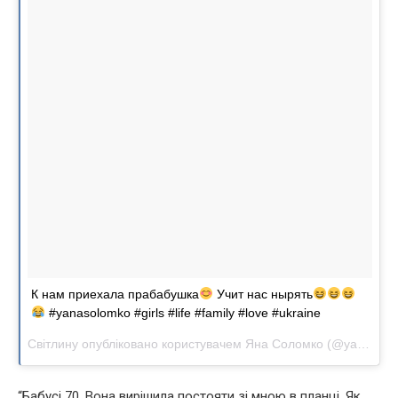
К нам приехала прабабушка
Учит нас нырять
#yanasolomko #girls #life #family #love #ukraine
Світлину опубліковано користувачем Яна Соломко (@yana.solo)
“Бабусі 70. Вона вирішила постояти зі мною в планці. Як