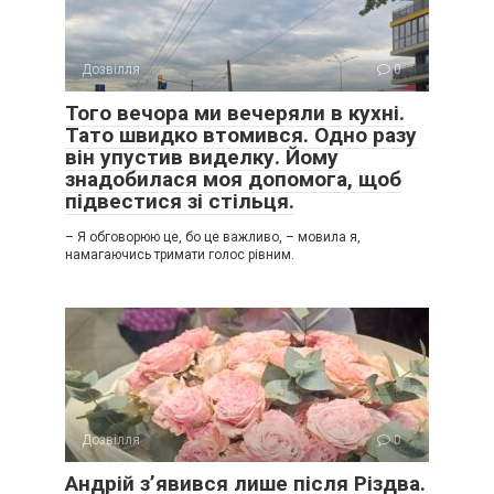
Дозвілля
0
Того вечора ми вечеряли в кухні.
Тато швидко втомився. Одно разу
він упустив виделку. Йому
знадобилася моя допомога, щоб
підвестися зі стільця.
– Я обговорюю це, бо це важливо, – мовила я,
намагаючись тримати голос рівним.
Дозвілля
0
Андрій з’явився лише після Різдва.