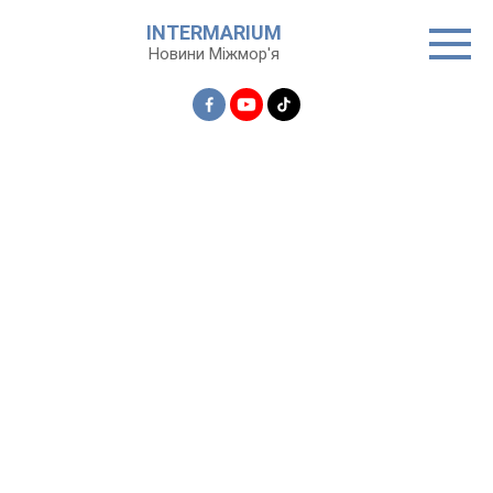
Перейти
INTERMARIUM
до
Новини Міжмор'я
вмісту