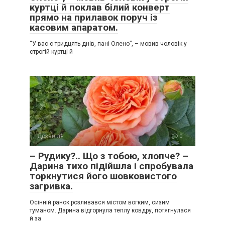
куртці й поклав білий конверт
прямо на прилавок поруч із
касовим апаратом.
“У вас є тридцять днів, пані Олено”, – мовив чоловік у
строгій куртці й
Дозвілля
0
– Рудику?.. Що з тобою, хлопче? –
Дарина тихо підійшла і спробувала
торкнутися його шовковистого
загривка.
Осінній ранок розливався містом вогким, сизим
туманом. Дарина відгорнула теплу ковдру, потягнулася
й за