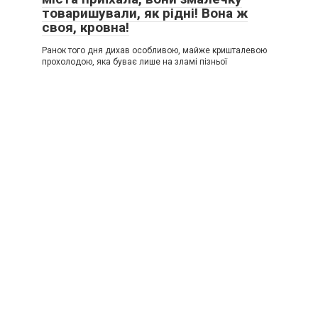
товаришували, як рідні! Вона ж
своя, кровна!
Ранок того дня дихав особливою, майже кришталевою
прохолодою, яка буває лише на зламі пізньої