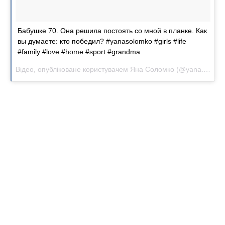
Бабушке 70. Она решила постоять со мной в планке. Как
вы думаете: кто победил? #yanasolomko #girls #life
#family #love #home #sport #grandma
Відео, опубліковане користувачем Яна Соломко (@yana.solo)
Л