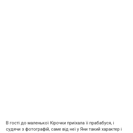
В гості до маленької Кірочки приїхала її прабабуся, і
судячи з фотографій, саме від неї у Яни такий характер і