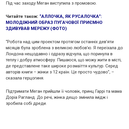
Під час заходу Меган виступила з промовою.
Читайте також:
“АЛЛОЧКА, ЯК РУСАЛОЧКА”:
МОЛОДІЖНИЙ ОБРАЗ ПУГАЧОВОЇ ПРИЄМНО
ЗДИВУВАВ МЕРЕЖУ (ФОТО)
“Робота над цим проектом протягом останніх дев’яти
місяців була зроблена з великою любов’ю. Я переїхала до
Лондона нещодавно і одразу відчула, що поринула в
теплу і добру атмосферу. Пишаюся, що можу жити в місті,
де представлене таке широке розмаїття культур. Серед
авторів книги – жінки з 12 країн. Це просто чудово”, –
сказала герцогиня.
Підтримати Меган прийшли її чоловік, принц Гаррі та мама
Доріа Рагланд. До речі, жінка дещо змінила імідж і
зробила собі дреди.