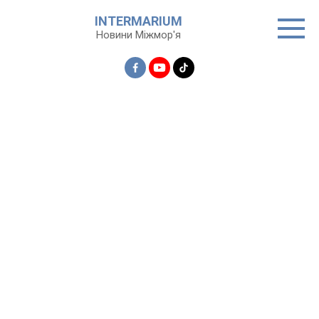
Перейти
INTERMARIUM
до
Новини Міжмор'я
вмісту