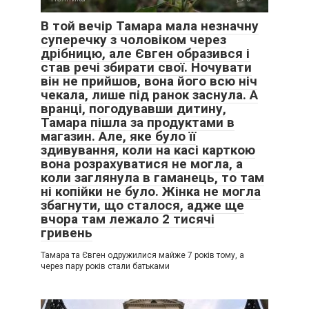
В той вечір Тамара мала незначну
суперечку з чоловіком через
дрібницю, але Євген образився і
став речі збирати свої. Ночувати
він не прийшов, вона його всю ніч
чекала, лише під ранок заснула. А
вранці, погодувавши дитину,
Тамара пішла за продуктами в
магазин. Але, яке було її
здивування, коли на касі карткою
вона розрахуватися не могла, а
коли заглянула в гаманець, то там
ні копійки не було. Жінка не могла
збагнути, що сталося, адже ще
вчора там лежало 2 тисячі
гривень
Тамара та Євген одружилися майже 7 років тому, а
через пару років стали батьками