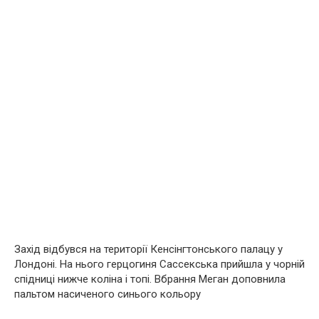
Захід відбувся на території Кенсінгтонського палацу у
Лондоні. На нього герцогиня Сассекська прийшла у чорній
спідниці нижче коліна і топі. Вбрання Меган доповнила
пальтом насиченого синього кольору