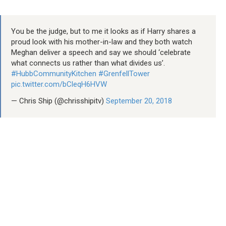
You be the judge, but to me it looks as if Harry shares a
proud look with his mother-in-law and they both watch
Meghan deliver a speech and say we should ‘celebrate
what connects us rather than what divides us’.
#HubbCommunityKitchen
#GrenfellTower
pic.twitter.com/bCleqH6HVW
— Chris Ship (@chrisshipitv)
September 20, 2018