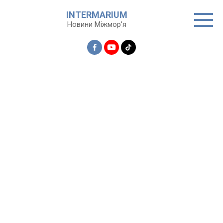
Перейти
INTERMARIUM
до
Новини Міжмор'я
вмісту