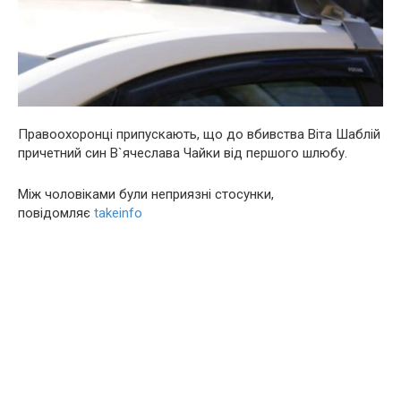
Правоохоронці припускають, що до вбивства Віта Шаблій
причетний син В`ячеслава Чайки від першого шлюбу.
Між чоловіками були неприязні стосунки,
повідомляє
takeinfo