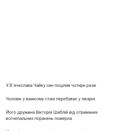
У В`ячеслава Чайку син поцілив чотири рази.
Чоловік у важкому стані перебуває у лікарні.
Його дружина Вікторія Шаблій від отриманих
вогнепальних поранень померла.