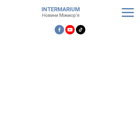
Перейти
INTERMARIUM
до
Новини Міжмор'я
вмісту