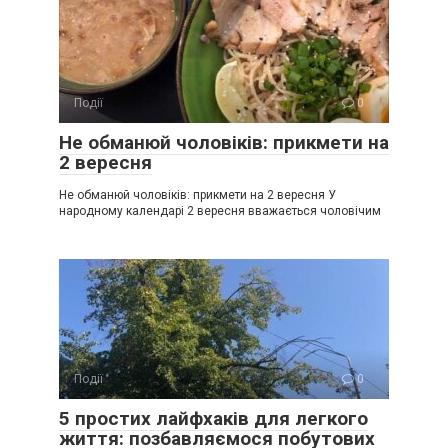
Події
0
Не обманюй чоловіків: прикмети на
2 вересня
Не обманюй чоловіків: прикмети на 2 вересня У
народному календарі 2 вересня вважається чоловічим
Події
0
5 простих лайфхаків для легкого
життя: позбавляємося побутових