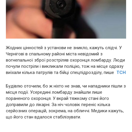
Жодних цінностей з установи не зникло, кажуть слідчі. У
Чернігові в спальному районі міста невідомий з
вогнепальної зброї розстріляв охоронця ломбарду. Люди
почули постріли і викликали поліцію, тож на місце одразу
виїхали кілька патрулів та бійці спецпідрозділу, пише
ТСН
Будівлю оточили, бо ж ніхто не знав, чи нападники пішли з
місця події. Усередині ломбарду знайшли лише
пораненого охоронця. У вкрай тяжкому стані його
доправили до лікарні. За ніч чоловік переніс кілька
серйозних операцій, зокрема, на обличчі. Медики кажуть,
що його стан вдалося стабілізувати.