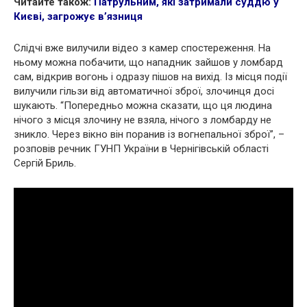
Читайте також:
Патрульним, які затримали суддю у
Києві, загрожує в’язниця
Слідчі вже вилучили відео з камер спостереження. На
ньому можна побачити, що нападник зайшов у ломбард
сам, відкрив вогонь і одразу пішов на вихід. Із місця події
вилучили гільзи від автоматичної зброї, злочинця досі
шукають. “Попередньо можна сказати, що ця людина
нічого з місця злочину не взяла, нічого з ломбарду не
зникло. Через вікно він поранив із вогнепальної зброї”, –
розповів речник ГУНП України в Чернігівській області
Сергій Бриль.