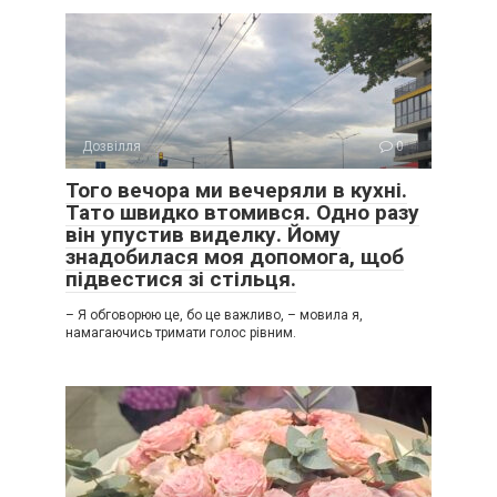
Дозвілля
0
Того вечора ми вечеряли в кухні.
Тато швидко втомився. Одно разу
він упустив виделку. Йому
знадобилася моя допомога, щоб
підвестися зі стільця.
– Я обговорюю це, бо це важливо, – мовила я,
намагаючись тримати голос рівним.