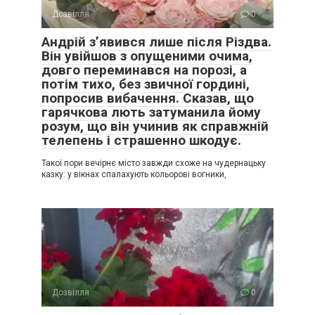
Дозвілля
0
Андрій з’явився лише після Різдва.
Він увійшов з опущеними очима,
довго переминався на порозі, а
потім тихо, без звичної гордині,
попросив вибачення. Сказав, що
гарячкова лють затуманила йому
розум, що він учинив як справжній
телепень і страшенно шкодує.
Такої пори вечірнє місто завжди схоже на чудернацьку
казку: у вікнах спалахують кольорові вогники,
Дозвілля
0