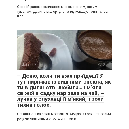
Осінній ранок розливався містом вогким, сизим
туманом. Дарина відгорнула теплу ковдру, потягнулася
й за
Дозвілля
0
– Доню, коли ти вже приїдеш? Я
тут пиріжків із вишнями спекла, як
ти в дитинстві любила… І м’яти
свіжої в садку нарізала на чай, –
лунав у слухавці її м’який, трохи
тихий голос.
Останні кілька років моє життя вимірювалося не порами
року чи святами, а сповіщеннями в