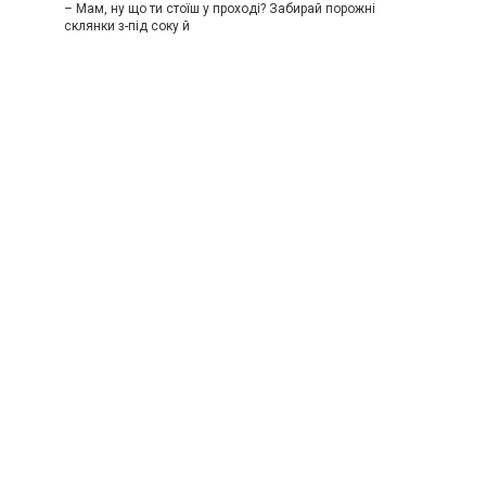
– Мам, ну що ти стоїш у проході? Забирай порожні
склянки з-під соку й