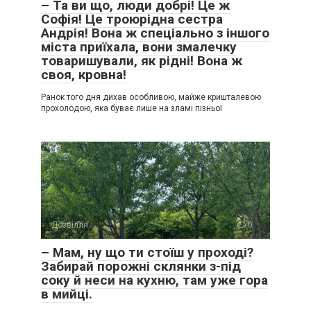
– Та ви що, люди добрі! Це ж
Софія! Це троюрідна сестра
Андрія! Вона ж спеціально з іншого
міста приїхала, вони змалечку
товаришували, як рідні! Вона ж
своя, кровна!
Ранок того дня дихав особливою, майже кришталевою
прохолодою, яка буває лише на зламі пізньої
Дозвілля
0
– Мам, ну що ти стоїш у проході?
Забирай порожні склянки з-під
соку й неси на кухню, там уже гора
в мийці.