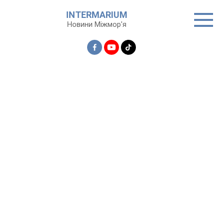
Перейти
INTERMARIUM
до
Новини Міжмор'я
вмісту