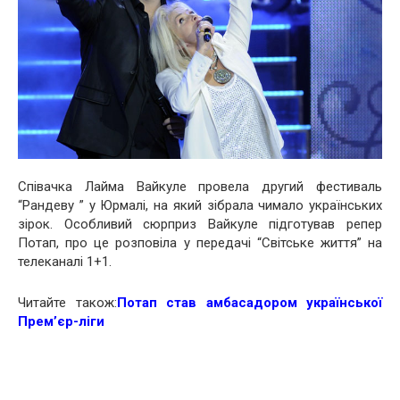
Співачка Лайма Вайкуле провела другий фестиваль
“Рандеву ” у Юрмалі, на який зібрала чимало українських
зірок. Особливий сюрприз Вайкуле підготував репер
Потап, про це розповіла у передачі “Світське життя” на
телеканалі 1+1.
Читайте також:
Потап став амбасадором української
Прем’єр-ліги