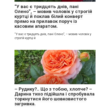
“У вас є тридцять днів, пані
Олено”, – мовив чоловік у строгій
куртці й поклав білий конверт
прямо на прилавок поруч із
касовим апаратом.
“У вас є тридцять днів, пані Олено”, – мовив чоловік у
строгій куртці й
Дозвілля
0
– Рудику?.. Що з тобою, хлопче? –
Дарина тихо підійшла і спробувала
торкнутися його шовковистого
загривка.