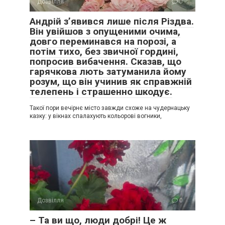
Дозвілля
0
Андрій з’явився лише після Різдва.
Він увійшов з опущеними очима,
довго переминався на порозі, а
потім тихо, без звичної гордині,
попросив вибачення. Сказав, що
гарячкова лють затуманила йому
розум, що він учинив як справжній
телепень і страшенно шкодує.
Такої пори вечірнє місто завжди схоже на чудернацьку
казку: у вікнах спалахують кольорові вогники,
Дозвілля
0
– Та ви що, люди добрі! Це ж