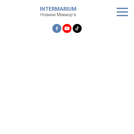
Перейти
INTERMARIUM
до
Новини Міжмор'я
вмісту