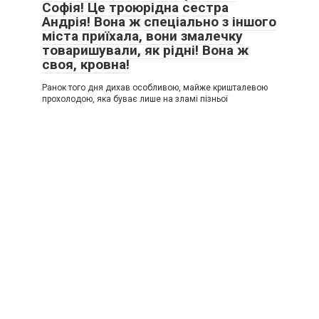
Софія! Це троюрідна сестра
Андрія! Вона ж спеціально з іншого
міста приїхала, вони змалечку
товаришували, як рідні! Вона ж
своя, кровна!
Ранок того дня дихав особливою, майже кришталевою
прохолодою, яка буває лише на зламі пізньої