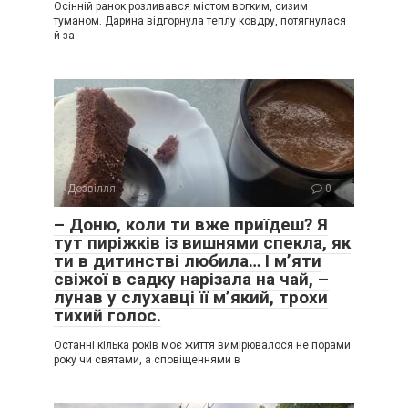
Осінній ранок розливався містом вогким, сизим
туманом. Дарина відгорнула теплу ковдру, потягнулася
й за
Дозвілля
0
– Доню, коли ти вже приїдеш? Я
тут пиріжків із вишнями спекла, як
ти в дитинстві любила… І м’яти
свіжої в садку нарізала на чай, –
лунав у слухавці її м’який, трохи
тихий голос.
Останні кілька років моє життя вимірювалося не порами
року чи святами, а сповіщеннями в