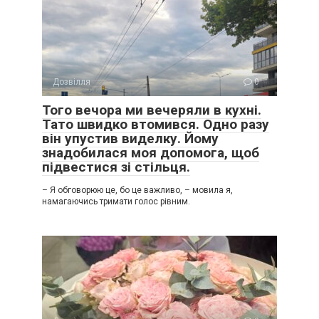
Дозвілля
0
Того вечора ми вечеряли в кухні.
Тато швидко втомився. Одно разу
він упустив виделку. Йому
знадобилася моя допомога, щоб
підвестися зі стільця.
– Я обговорюю це, бо це важливо, – мовила я,
намагаючись тримати голос рівним.