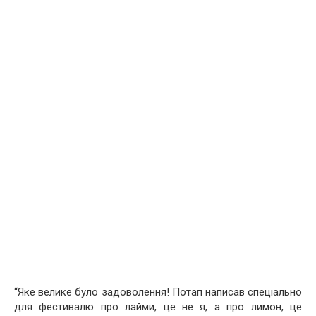
“Яке велике було задоволення! Потап написав спеціально
для фестивалю про лайми, це не я, а про лимон, це