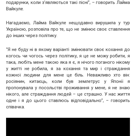
подарунки, коли з’являються такі пісні”, – говорить Лайма
Вайкуле.
Нагадаємо, Лайма Вайкуле нещодавно вирушила у тур
Україною, розповіла про те, що не змінює своє ставлення
до інших через політику.
“Я не буду ні в якому варіанті змінювати своє кохання до
когось чи чогось через політику, я це не можу робити, я
така, любіть мене такою яка я є, я нічого поганого нікому
у житті не робила, я за кохання та мир і страждання
кожної людини для мене це біль. Неважливо хто він:
росіянин, китаєць, коли був землетрус у Японії я
пропонувала у посольстві проживання у мене, я не знаю
нікого, але страждання людей – це страшно. У нас життя
одне і я до цього ставлюсь відповідально”, – говорить
співачка.