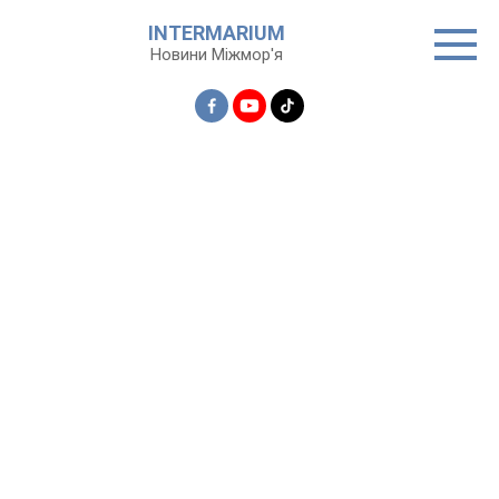
Перейти
INTERMARIUM
до
Новини Міжмор'я
вмісту