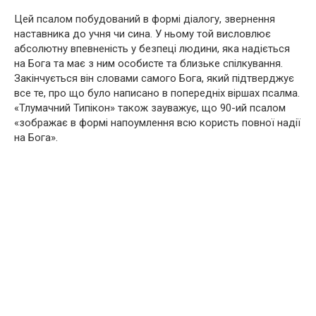
Цей псалом побудований в формі діалогу, звернення
наставника до учня чи сина. У ньому той висловлює
абсолютну впевненість у безпеці людини, яка надіється
на Бога та має з ним особисте та близьке спілкування.
Закінчується він словами самого Бога, який підтверджує
все те, про що було написано в попередніх віршах псалма.
«Тлумачний Типікон» також зауважує, що 90-ий псалом
«зображає в формі напоумлення всю користь повної надії
на Бога».