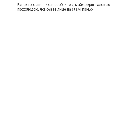
Ранок того дня дихав особливою, майже кришталевою
прохолодою, яка буває лише на зламі пізньої