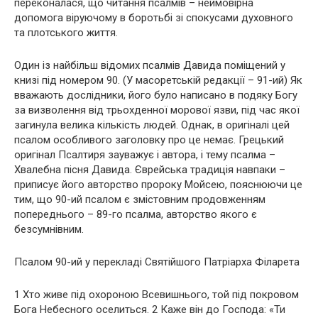
переконалася, що читання псалмів – неймовірна
допомога віруючому в боротьбі зі спокусами духовного
та плотського життя.
Один із найбільш відомих псалмів Давида поміщений у
книзі під номером 90. (У масоретській редакції – 91-ий) Як
вважають дослідники, його було написано в подяку Богу
за визволення від трьохденної морової язви, під час якої
загинула велика кількість людей. Однак, в оригіналі цей
псалом особливого заголовку про це немає. Грецький
оригінал Псалтиря зауважує і автора, і тему псалма –
Хвалебна пісня Давида. Єврейська традиція навпаки –
приписує його авторство пророку Мойсею, пояснюючи це
тим, що 90-ий псалом є змістовним продовженням
попереднього – 89-го псалма, авторство якого є
безсумнівним.
Псалом 90-ий у перекладі Святійшого Патріарха Філарета
1 Хто живе під охороною Всевишнього, той під покровом
Бога Небесного оселиться. 2 Каже він до Господа: «Ти