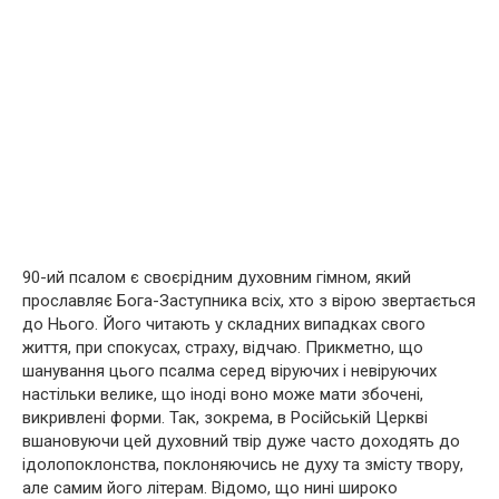
90-ий псалом є своєрідним духовним гімном, який
прославляє Бога-Заступника всіх, хто з вірою звертається
до Нього. Його читають у складних випадках свого
життя, при спокусах, страху, відчаю. Прикметно, що
шанування цього псалма серед віруючих і невіруючих
настільки велике, що іноді воно може мати збочені,
викривлені форми. Так, зокрема, в Російській Церкві
вшановуючи цей духовний твір дуже часто доходять до
ідолопоклонства, поклоняючись не духу та змісту твору,
але самим його літерам. Відомо, що нині широко