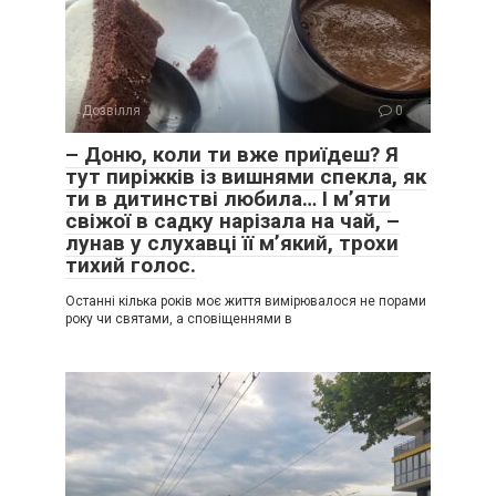
Дозвілля
0
– Доню, коли ти вже приїдеш? Я
тут пиріжків із вишнями спекла, як
ти в дитинстві любила… І м’яти
свіжої в садку нарізала на чай, –
лунав у слухавці її м’який, трохи
тихий голос.
Останні кілька років моє життя вимірювалося не порами
року чи святами, а сповіщеннями в