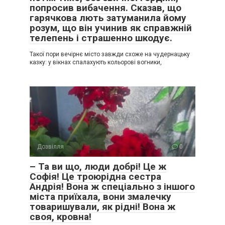
попросив вибачення. Сказав, що
гарячкова лють затуманила йому
розум, що він учинив як справжній
телепень і страшенно шкодує.
Такої пори вечірнє місто завжди схоже на чудернацьку
казку: у вікнах спалахують кольорові вогники,
Дозвілля
0
– Та ви що, люди добрі! Це ж
Софія! Це троюрідна сестра
Андрія! Вона ж спеціально з іншого
міста приїхала, вони змалечку
товаришували, як рідні! Вона ж
своя, кровна!