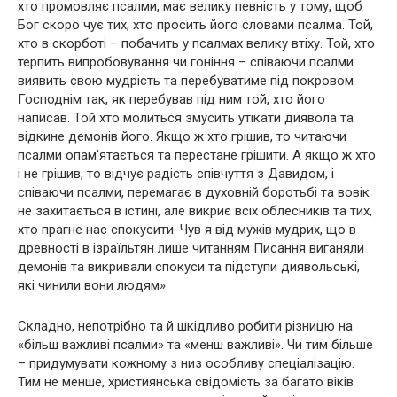
хто промовляє псалми, має велику певність у тому, щоб
Бог скоро чує тих, хто просить його словами псалма. Той,
хто в скорботі – побачить у псалмах велику втіху. Той, хто
терпить випробовування чи гоніння – співаючи псалми
виявить свою мудрість та перебуватиме під покровом
Господнім так, як перебував під ним той, хто його
написав. Той хто молиться змусить утікати диявола та
відкине демонів його. Якщо ж хто грішив, то читаючи
псалми опам’ятається та перестане грішити. А якщо ж хто
і не грішив, то відчує радість співчуття з Давидом, і
співаючи псалми, перемагає в духовній боротьбі та вовік
не захитається в істині, але викриє всіх облесників та тих,
хто прагне нас спокусити. Чув я від мужів мудрих, що в
древності в ізраїльтян лише читанням Писання виганяли
демонів та викривали спокуси та підступи диявольські,
які чинили вони людям».
Складно, непотрібно та й шкідливо робити різницю на
«більш важливі псалми» та «менш важливі». Чи тим більше
– придумувати кожному з низ особливу спеціалізацію.
Тим не менше, християнська свідомість за багато віків