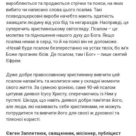
виробляються та продаються стрічки та пояси, на яких
вибито чи написано слова цього псалма. Такі
псеводоцерковні вироби начебто мають здатність
захищати людину від усіх бід та негараздів. Насправді, це
суперечить християнському світогляду. Псалом – це
молитва та підношення нашого духу до Бога. Якщо
псалма немає в серці, то й на поясі він не допоможе.
«Нехай буде псалом безперестанно на устах твоїх, бо ім’я
Боже проганяє бісів. Де псалом, там і Бог» – пише святий
Єфрем.
Дуже добре православному християнину вивчити цей
псалом напам’ять та молитися ним у складні моменти
свого життя. За сумною іронією, саме 90-ий псалом
цитував диявол Ісусу Христу, сперечаючись із Ним у
пустелі. Шкода, що навіть диявол добре пам’ятає його,
але люди, які називають себе християнами, не можуть
потрудитися та вивчити його для своєї ж духовної та
тілесної користі.
Євген Заплетнюк, священник, місіонер, публіцист