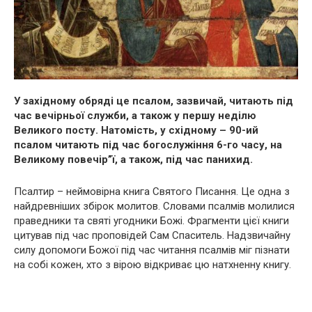
У західному обряді це псалом, зазвичай, читають під
час вечірньої служби, а також у першу неділю
Великого посту. Натомість, у східному – 90-ий
псалом читають під час богослужіння 6-го часу, на
Великому повечір”ї, а також, під час панихид.
Псалтир – неймовірна книга Святого Писання. Це одна з
найдревніших збірок молитов. Словами псалмів молилися
праведники та святі угодники Божі. Фрагменти цієї книги
цитував під час проповідей Сам Спаситель. Надзвичайну
силу допомоги Божої під час читання псалмів міг пізнати
на собі кожен, хто з вірою відкриває цю натхненну книгу.