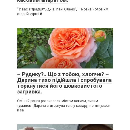
“У вас є тридцять днів, пані Олено”, – мовив чоловік у
строгій куртці й
Дозвілля
0
– Рудику?.. Що з тобою, хлопче? –
Дарина тихо підійшла і спробувала
торкнутися його шовковистого
загривка.
Осінній ранок розливався містом вогким, сизим
туманом. Дарина відгорнула теплу ковдру, потягнулася
й за