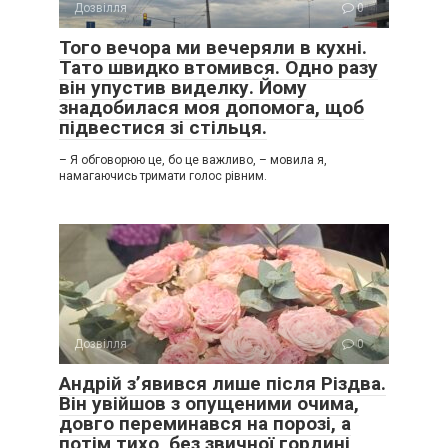
Дозвілля
0
Того вечора ми вечеряли в кухні.
Тато швидко втомився. Одно разу
він упустив виделку. Йому
знадобилася моя допомога, щоб
підвестися зі стільця.
– Я обговорюю це, бо це важливо, – мовила я,
намагаючись тримати голос рівним.
Дозвілля
0
Андрій з’явився лише після Різдва.
Він увійшов з опущеними очима,
довго переминався на порозі, а
потім тихо, без звичної гордині,