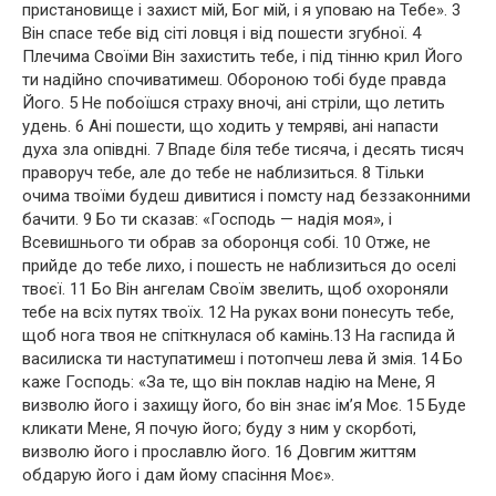
пристановище і захист мій, Бог мій, і я уповаю на Тебе». 3
Він спасе тебе від сіті ловця і від пошести згубної. 4
Плечима Своїми Він захистить тебе, і під тінню крил Його
ти надійно спочиватимеш. Обороною тобі буде правда
Його. 5 Не побоїшся страху вночі, ані стріли, що летить
удень. 6 Ані пошести, що ходить у темряві, ані напасти
духа зла опівдні. 7 Впаде біля тебе тисяча, і десять тисяч
праворуч тебе, але до тебе не наблизиться. 8 Тільки
очима твоїми будеш дивитися і помсту над беззаконними
бачити. 9 Бо ти сказав: «Господь — надія моя», і
Всевишнього ти обрав за оборонця собі. 10 Отже, не
прийде до тебе лихо, і пошесть не наблизиться до оселі
твоєї. 11 Бо Він ангелам Своїм звелить, щоб охороняли
тебе на всіх путях твоїх. 12 На руках вони понесуть тебе,
щоб нога твоя не спіткнулася об камінь.13 На гаспида й
василиска ти наступатимеш і потопчеш лева й змія. 14 Бо
каже Господь: «За те, що він поклав надію на Мене, Я
визволю його і захищу його, бо він знає ім’я Моє. 15 Буде
кликати Мене, Я почую його; буду з ним у скорботі,
визволю його і прославлю його. 16 Довгим життям
обдарую його і дам йому спасіння Моє».