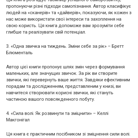
пропонуючи різні підходи самопізнання. Автор класифікує
людей на «сканерів» та «дайверів», показуючи, як кожен з
нас може використати свої інтереси та захоплення на
свою користь. Ця книга допоможе вам зрозуміти себе
глибше та реалізувати свій потенціал.
3. «Одна звичка на тиждень. Зміни себе за рік» – Бретт
Блюменталь
Автор цієї книги пропонує шлях змін через формування
маленьких, але значущих звичок. За рік ви створите
звички, які перевернуть ваше життя. Завдяки ефективним
порадам та дослідженням, представленим у книзі, ви
навчитеся створювати корисні звички, які стануть
частиною вашого повсякденного побуту.
4. «Сила волі. Як розвинути та зміцнити» – Келлі
Макгонігал
Ця книга є практичним посібником зі зміцнення сили волі.