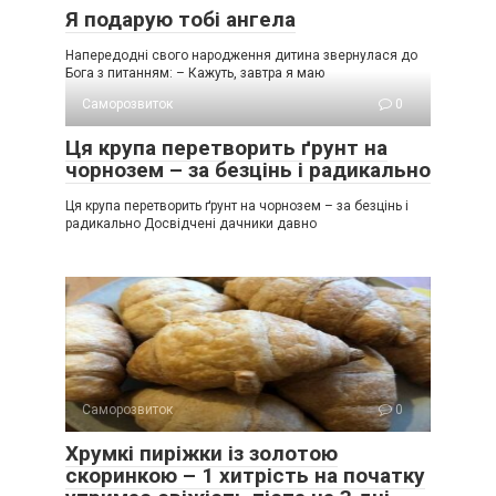
Я подарую тобі ангела
Напередодні свого народження дитина звернулася до
Бога з питанням: – Кажуть, завтра я маю
Саморозвиток
0
Ця крупа перетворить ґрунт на
чорнозем – за безцінь і радикально
Ця крупа перетворить ґрунт на чорнозем – за безцінь і
радикально Досвідчені дачники давно
Саморозвиток
0
Хрумкі пиріжки із золотою
скоринкою – 1 хитрість на початку