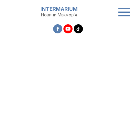
Перейти
INTERMARIUM
до
Новини Міжмор'я
вмісту