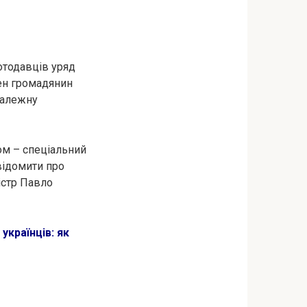
отодавців уряд
ен громадянин
належну
ом – спеціальний
відомити про
істр Павло
українців: як