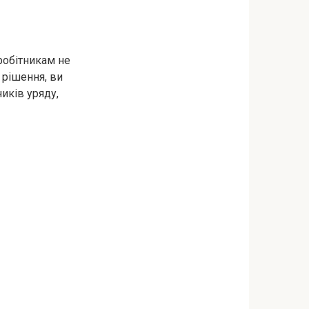
вробітникам не
 рішення, ви
иків уряду,
?