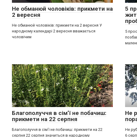
Не обманюй чоловіків: прикмети на
5 п
2 вересня
жит
про
Не обманюй чоловіків: прикмети на 2 вересня У
народному календарі 2 вересня вважається
5 прос
чоловічим
позба
мален
Події
0
Под
Благополуччя в сім’ї не побачиш:
Не р
прикмети на 22 серпня
пор
Благополуччя в сім’ї не побачиш: прикмети на 22
Не руб
серпня 22 серпня значиться в народному
6 серп