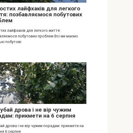
ростих лайфхаків для легкого
тя: позбавляємося побутових
блем
тих лайфхаків для легкого життя:
вляємося побутових проблем Всі ми маємо
ькі побутові
ії
0
убай дрова і не вір чужим
адам: прикмети на 6 серпня
ай дрова і не вір чужим порадам: прикмети на
ня 6 серпня