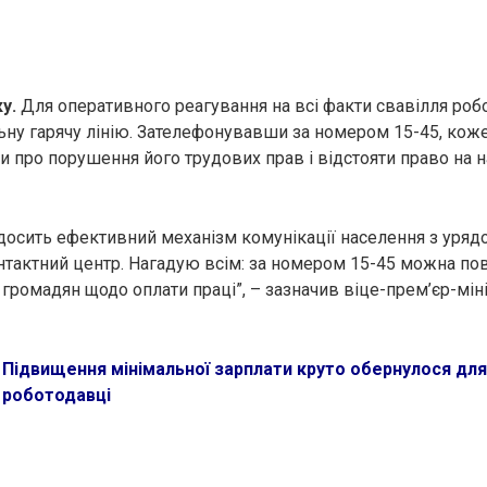
ку.
Для оперативного реагування на всі факти свавілля роб
ьну гарячу лінію. Зателефонувавши за номером 15-45, кож
 про порушення його трудових прав і відстояти право на 
 досить ефективний механізм комунікації населення з уряд
тактний центр. Нагадую всім: за номером 15-45 можна по
громадян щодо оплати праці”, – зазначив віце-прем’єр-мін
:
Підвищення мінімальної зарплати круто обернулося для 
 роботодавці