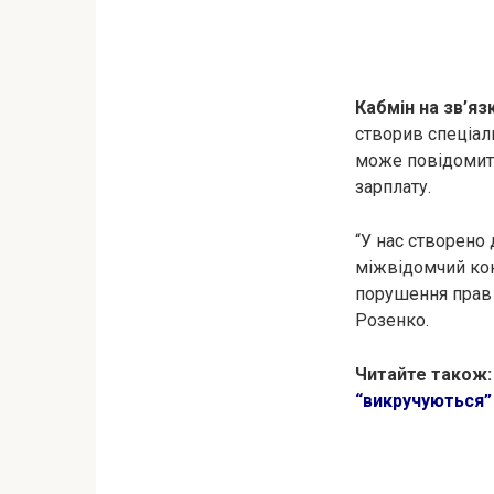
Кабмін на зв’яз
створив спеціал
може повідомити
зарплату.
“У нас створено
міжвідомчий кон
порушення прав 
Розенко.
Читайте також
“викручуються”