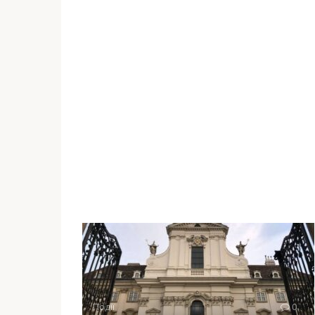
Події
0