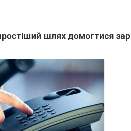
йпростіший шлях домогтися за