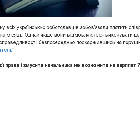
оку всіх українських роботодавців зобов’язали платити спі
на місяць. Однак якщо вони відмовляються виконувати це
справедливості, безпосередньо поскаржившись на порушн
атель”
ої права і змусити начальника не економити на зарплаті