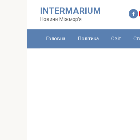
Перейти
INTERMARIUM
до
вмісту
Новини Міжмор'я
Головна
Політика
Світ
Ст