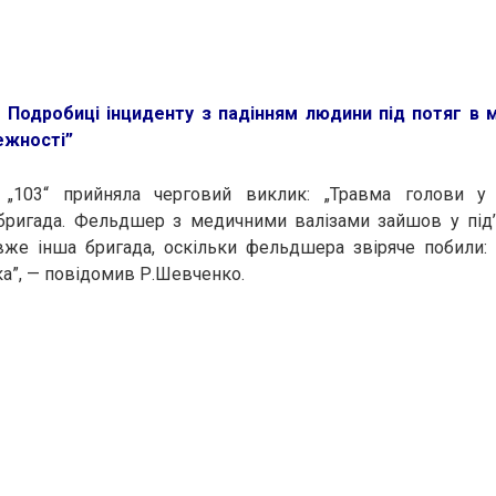
:
Подробиці інциденту з падінням людини під потяг в м
ежності”
 „103“ прийняла черговий виклик: „Травма голови у 
ригада. Фельдшер з медичними валізами зайшов у під’
вже інша бригада, оскільки фельдшера звіряче побили: 
ка”, — повідомив Р.Шевченко.