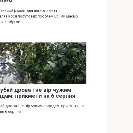
блем
тих лайфхаків для легкого життя:
вляємося побутових проблем Всі ми маємо
ькі побутові
ії
0
убай дрова і не вір чужим
адам: прикмети на 6 серпня
ай дрова і не вір чужим порадам: прикмети на
ня 6 серпня