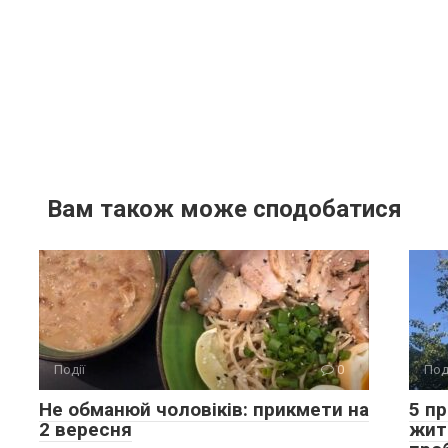
Вам також може сподобатися
Події
0
Под
Не обманюй чоловіків: прикмети на
5 п
2 вересня
жит