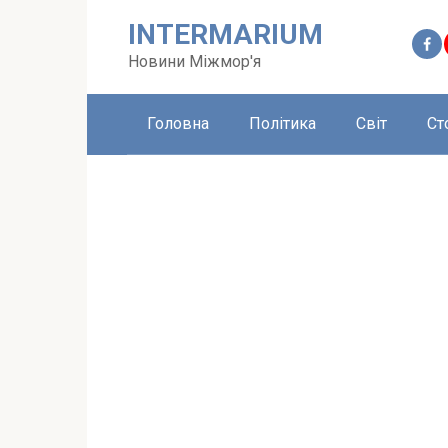
Перейти
INTERMARIUM
до
вмісту
Новини Міжмор'я
Головна
Політика
Світ
Ст