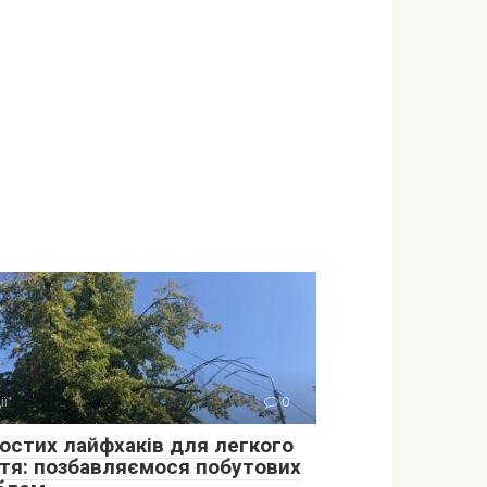
ії
0
ростих лайфхаків для легкого
тя: позбавляємося побутових