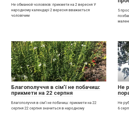
про
Не обманюй чоловіків: прикмети на 2 вересня У
народному календарі 2 вересня вважається
5 прос
чоловічим
позба
мален
Події
0
Под
Благополуччя в сім’ї не побачиш:
Не р
прикмети на 22 серпня
пор
Благополуччя в сім’ї не побачиш: прикмети на 22
Не руб
серпня 22 серпня значиться в народному
6 серп