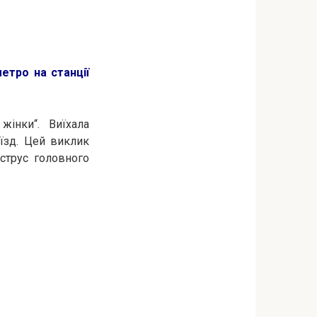
етро на станції
жінки“. Виїхала
їзд. Цей виклик
струс головного