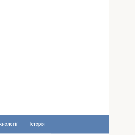
хнології
Історія