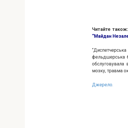
Читайте також
“Майдан Незал
“Диспетчерська
фельдшерська б
обслуговувала 
мозку, травма о
Джерело.