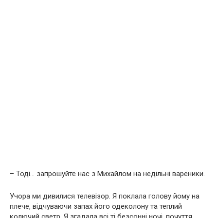
– Тоді… запрошуйте нас з Михайлом на недільні вареники.
Учора ми дивилися телевізор. Я поклала голову йому на
плече, відчуваючи запах його одеколону та теплий
колючий светр. Я згадала всі ті безсонні ночі, почуття