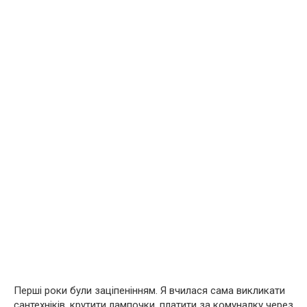
Перші роки були заціпенінням. Я вчилася сама викликати
сантехніків, крутити лампочки, платити за комуналку через