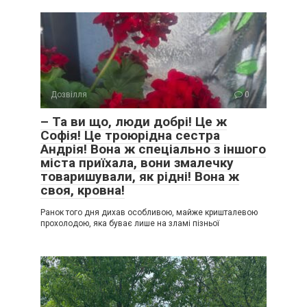
Дозвілля
0
– Та ви що, люди добрі! Це ж
Софія! Це троюрідна сестра
Андрія! Вона ж спеціально з іншого
міста приїхала, вони змалечку
товаришували, як рідні! Вона ж
своя, кровна!
Ранок того дня дихав особливою, майже кришталевою
прохолодою, яка буває лише на зламі пізньої