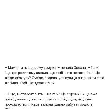
– Мамо, ти при своєму розумі? – почала Оксана. – Ти ж
іще три роки тому казала, що тобі ніхто не потрібен! Що
люди скажуть? Сусіди, родина, уся вулиця знає, як ти тата
любила! Тобі шістдесят п’ять!
– І що, шістдесят п’ять – це гріх? Це сором? Чи це вже
привід живим у землю лягати? – я відчула, як у мені
прокидається якась залізна, давно забута гордість.