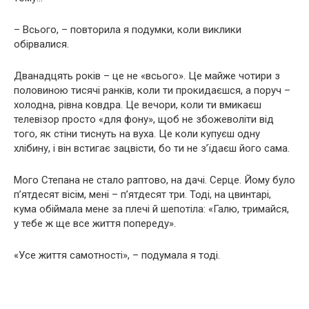
– Всього, – повторила я подумки, коли виклики
обірвалися.
Дванадцять років – це не «всього». Це майже чотири з
половиною тисячі ранків, коли ти прокидаєшся, а поруч –
холодна, рівна ковдра. Це вечори, коли ти вмикаєш
телевізор просто «для фону», щоб не збожеволіти від
того, як стіни тиснуть на вуха. Це коли купуєш одну
хлібину, і він встигає зацвісти, бо ти не з’їдаєш його сама.
Мого Степана не стало раптово, на дачі. Серце. Йому було
п’ятдесят вісім, мені – п’ятдесят три. Тоді, на цвинтарі,
кума обіймала мене за плечі й шепотіла: «Галю, тримайся,
у тебе ж ще все життя попереду».
«Усе життя самотності», – подумала я тоді.