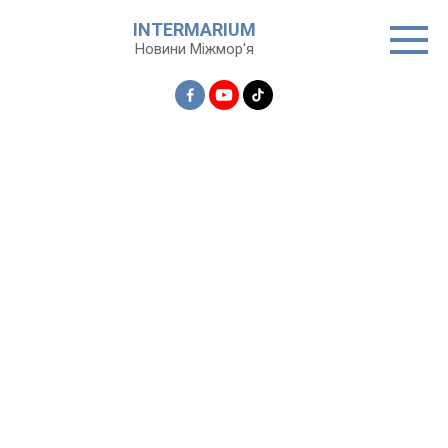
Перейти
INTERMARIUM
до
Новини Міжмор'я
вмісту