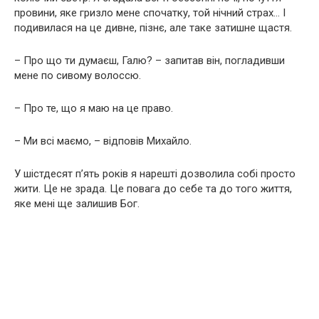
провини, яке гризло мене спочатку, той нічний страх… І
подивилася на це дивне, пізнє, але таке затишне щастя.
– Про що ти думаєш, Галю? – запитав він, погладивши
мене по сивому волоссю.
– Про те, що я маю на це право.
– Ми всі маємо, – відповів Михайло.
У шістдесят п’ять років я нарешті дозволила собі просто
жити. Це не зрада. Це повага до себе та до того життя,
яке мені ще залишив Бог.