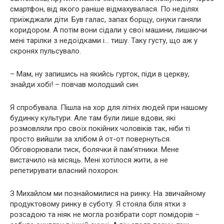
смартфон, від якого раніше відмахувалася. По неділях
приїжджали діти. Був галас, запах борщу, онуки ганяли
коридором. А потім вони сідали у свої машини, лишаючи
мені тарілки з недоїдками і… тишу. Таку густу, що аж у
скронях пульсувало.
– Мам, ну запишись на якийсь гурток, піди в церкву,
знайди хобі! – повчав молодший син.
Я спробувала. Пішла на хор для літніх людей при нашому
будинку культури. Але там були лише вдови, які
розмовляли про своїх покійних чоловіків так, ніби ті
просто вийшли за хлібом й от-от повернуться.
Обговорювали тиск, болячки й пам’ятники. Мене
вистачило на місяць. Мені хотілося жити, а не
репетирувати власний похорон.
З Михайлом ми познайомилися на ринку. На звичайному
продуктовому ринку в суботу. Я стояла біля ятки з
розсадою та ніяк не могла розібрати сорт помідорів –