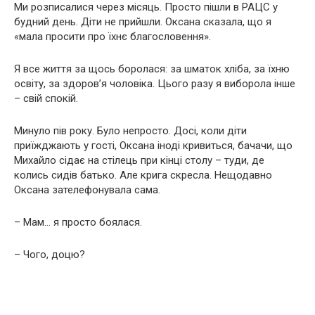
Ми розписалися через місяць. Просто пішли в РАЦС у
будний день. Діти не прийшли. Оксана сказала, що я
«мала просити про їхнє благословення».
Я все життя за щось боролася: за шматок хліба, за їхню
освіту, за здоров’я чоловіка. Цього разу я виборола інше
– свій спокій.
Минуло пів року. Було непросто. Досі, коли діти
приїжджають у гості, Оксана іноді кривиться, бачачи, що
Михайло сідає на стілець при кінці столу – туди, де
колись сидів батько. Але крига скресла. Нещодавно
Оксана зателефонувала сама.
– Мам… я просто боялася.
– Чого, доцю?