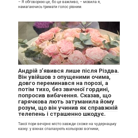
– Я обговорюю це, бо це важливо, – мовила я,
намагаючись тримати голос рівним.
Дозвілля
0
Андрій з’явився лише після Різдва.
Він увійшов з опущеними очима,
довго переминався на порозі, а
потім тихо, без звичної гордині,
попросив вибачення. Сказав, що
гарячкова лють затуманила йому
розум, що він учинив як справжній
телепень і страшенно шкодує.
Такої пори вечірнє місто завжди схоже на чудернацьку
казку: у вікнах спалахують кольорові вогники,