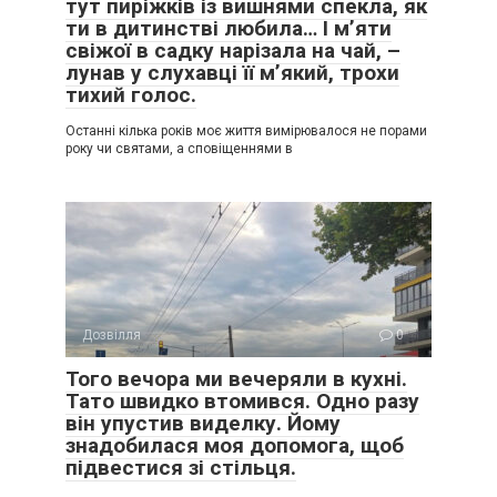
тут пиріжків із вишнями спекла, як
ти в дитинстві любила… І м’яти
свіжої в садку нарізала на чай, –
лунав у слухавці її м’який, трохи
тихий голос.
Останні кілька років моє життя вимірювалося не порами
року чи святами, а сповіщеннями в
Дозвілля
0
Того вечора ми вечеряли в кухні.
Тато швидко втомився. Одно разу
він упустив виделку. Йому
знадобилася моя допомога, щоб
підвестися зі стільця.