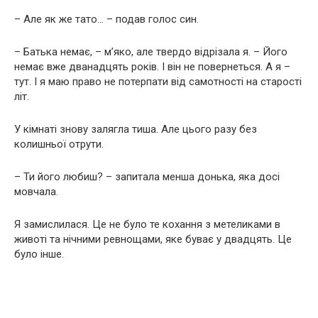
– Але як же тато… – подав голос син.
– Батька немає, – м’яко, але твердо відрізала я. – Його
немає вже дванадцять років. І він не повернеться. А я –
тут. І я маю право не потерпати від самотності на старості
літ.
У кімнаті знову залягла тиша. Але цього разу без
колишньої отрути.
– Ти його любиш? – запитала менша донька, яка досі
мовчала.
Я замислилася. Це не було те кохання з метеликами в
животі та нічними ревнощами, яке буває у двадцять. Це
було інше.