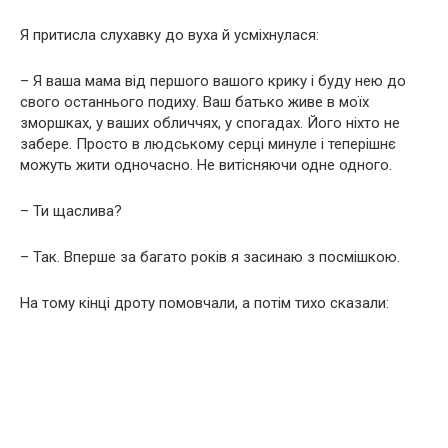
Я притисла слухавку до вуха й усміхнулася:
– Я ваша мама від першого вашого крику і буду нею до
свого останнього подиху. Ваш батько живе в моїх
зморшках, у ваших обличчях, у спогадах. Його ніхто не
забере. Просто в людському серці минуле і теперішнє
можуть жити одночасно. Не витісняючи одне одного.
– Ти щаслива?
– Так. Вперше за багато років я засинаю з посмішкою.
На тому кінці дроту помовчали, а потім тихо сказали: