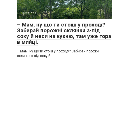
Дозвілля
0
– Мам, ну що ти стоїш у проході?
Забирай порожні склянки з-під
соку й неси на кухню, там уже гора
в мийці.
– Мам, ну що ти стоїш у проході? Забирай порожні
склянки з-під соку й