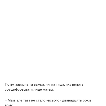
Потім зависла та важка, липка тиша, яку вміють
розшифровувати лише матері.
– Мам, але тата не стало «всього» дванадцять років
тому…