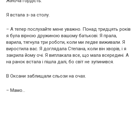
Жіноча гордість.
Я встала з-за столу.
– А тепер послухайте мене уважно. Понад тридцять років
я була вірною дружиною вашому батькові. Я прала,
варила, тягнула три роботи, коли ми ледве виживали. Я
виростила вас. Я доглядала Степана, коли він хворів, і я
закрила йому очі. Я виплакала все, що мала всередині. А
на ранок встала і пішла далі, бо світ не зупинився.
В Оксани заблищали сльози на очах.
– Мамо…