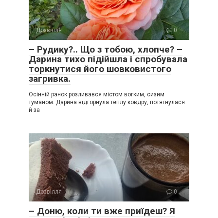
Дозвілля
0
– Рудику?.. Що з тобою, хлопче? –
Дарина тихо підійшла і спробувала
торкнутися його шовковистого
загривка.
Осінній ранок розливався містом вогким, сизим
туманом. Дарина відгорнула теплу ковдру, потягнулася
й за
Дозвілля
0
– Доню, коли ти вже приїдеш? Я