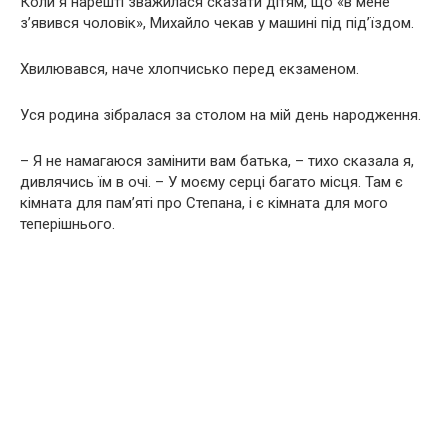
Коли я нарешті зважилася сказати дітям, що «в мене
з’явився чоловік», Михайло чекав у машині під під’їздом.
Хвилювався, наче хлопчисько перед екзаменом.
Уся родина зібралася за столом на мій день народження.
– Я не намагаюся замінити вам батька, – тихо сказала я,
дивлячись їм в очі. – У моєму серці багато місця. Там є
кімната для пам’яті про Степана, і є кімната для мого
теперішнього.