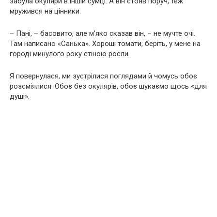
забула окуляри в іншій сумці. А він стояв поруч, теж
мружився на цінники.
– Пані, – басовито, але м’яко сказав він, – не мучте очі.
Там написано «Санька». Хороші томати, беріть, у мене на
городі минулого року стіною росли.
Я повернулася, ми зустрілися поглядами й чомусь обоє
розсміялися. Обоє без окулярів, обоє шукаємо щось «для
душі».