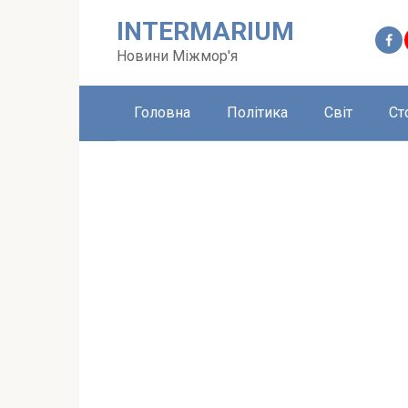
Перейти
INTERMARIUM
до
вмісту
Новини Міжмор'я
Головна
Політика
Світ
Ст