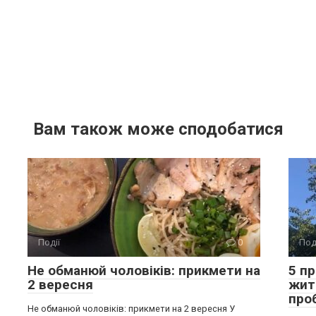
Вам також може сподобатися
Події
0
Под
Не обманюй чоловіків: прикмети на
5 п
2 вересня
жит
про
Не обманюй чоловіків: прикмети на 2 вересня У