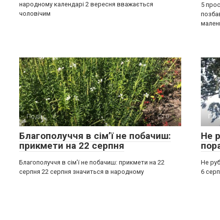
народному календарі 2 вересня вважається
5 прос
чоловічим
позба
мален
Події
0
Под
Благополуччя в сім’ї не побачиш:
Не р
прикмети на 22 серпня
пор
Благополуччя в сім’ї не побачиш: прикмети на 22
Не руб
серпня 22 серпня значиться в народному
6 серп