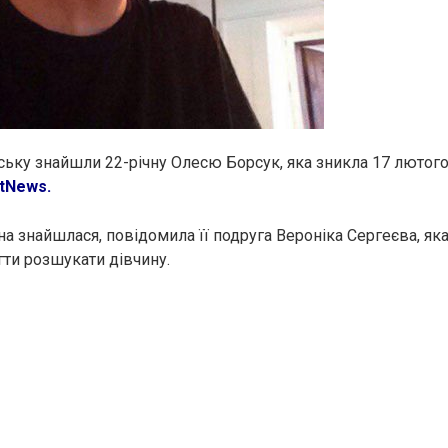
ську знайшли 22-річну Олесю Борсук, яка зникла 17 лютого
tNews.
на знайшлася, повідомила її подруга Вероніка Сергеєва, як
ти розшукати дівчину.