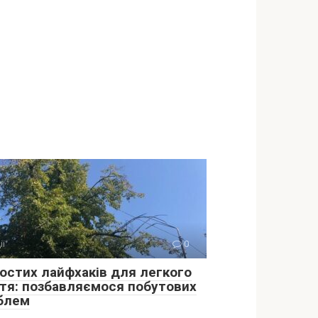
ії
0
ростих лайфхаків для легкого
тя: позбавляємося побутових
блем