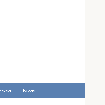
хнології
Історія