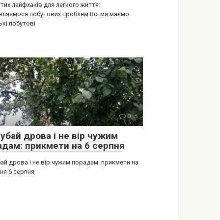
тих лайфхаків для легкого життя:
вляємося побутових проблем Всі ми маємо
ькі побутові
ії
0
убай дрова і не вір чужим
адам: прикмети на 6 серпня
ай дрова і не вір чужим порадам: прикмети на
ня 6 серпня