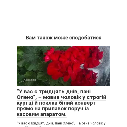
Вам також може сподобатися
Дозвілля
0
“У вас є тридцять днів, пані
Олено”, – мовив чоловік у строгій
куртці й поклав білий конверт
прямо на прилавок поруч із
касовим апаратом.
“У вас є тридцять днів, пані Олено”, – мовив чоловік у