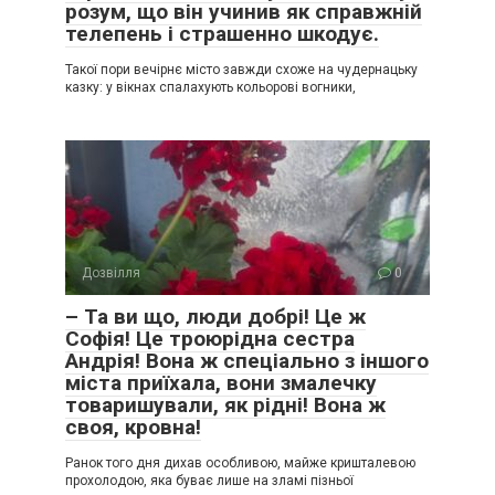
розум, що він учинив як справжній
телепень і страшенно шкодує.
Такої пори вечірнє місто завжди схоже на чудернацьку
казку: у вікнах спалахують кольорові вогники,
Дозвілля
0
– Та ви що, люди добрі! Це ж
Софія! Це троюрідна сестра
Андрія! Вона ж спеціально з іншого
міста приїхала, вони змалечку
товаришували, як рідні! Вона ж
своя, кровна!
Ранок того дня дихав особливою, майже кришталевою
прохолодою, яка буває лише на зламі пізньої