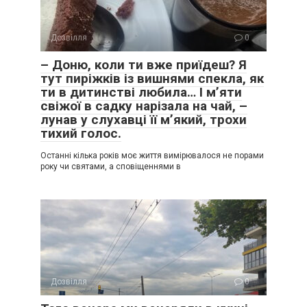
Дозвілля
0
– Доню, коли ти вже приїдеш? Я
тут пиріжків із вишнями спекла, як
ти в дитинстві любила… І м’яти
свіжої в садку нарізала на чай, –
лунав у слухавці її м’який, трохи
тихий голос.
Останні кілька років моє життя вимірювалося не порами
року чи святами, а сповіщеннями в
Дозвілля
0