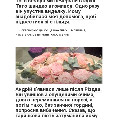
Того вечора ми вечеряли в кухні.
Тато швидко втомився. Одно разу
він упустив виделку. Йому
знадобилася моя допомога, щоб
підвестися зі стільця.
– Я обговорюю це, бо це важливо, – мовила я,
намагаючись тримати голос рівним.
Дозвілля
0
Андрій з’явився лише після Різдва.
Він увійшов з опущеними очима,
довго переминався на порозі, а
потім тихо, без звичної гордині,
попросив вибачення. Сказав, що
гарячкова лють затуманила йому