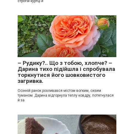
строгій куртці й
Дозвілля
0
– Рудику?.. Що з тобою, хлопче? –
Дарина тихо підійшла і спробувала
торкнутися його шовковистого
загривка.
Осінній ранок розливався містом вогким, сизим
туманом. Дарина відгорнула теплу ковдру, потягнулася
й за