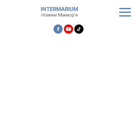
Перейти
INTERMARIUM
до
Новини Міжмор'я
вмісту