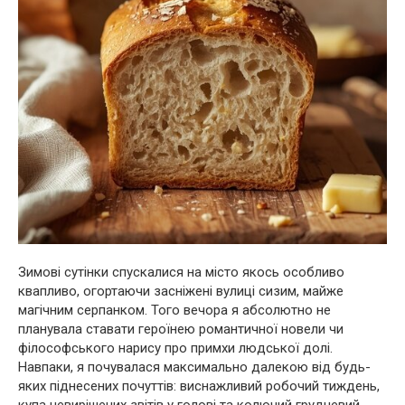
Зимові сутінки спускалися на місто якось особливо
квапливо, огортаючи засніжені вулиці сизим, майже
магічним серпанком. Того вечора я абсолютно не
планувала ставати героїнею романтичної новели чи
філософського нарису про примхи людської долі.
Навпаки, я почувалася максимально далекою від будь-
яких піднесених почуттів: виснажливий робочий тиждень,
купа невирішених звітів у голові та колючий грудневий