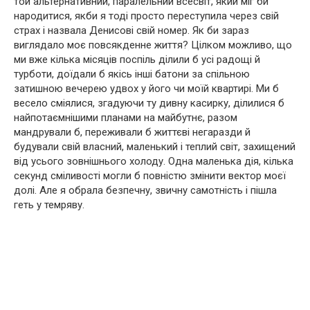
той альтернативний, паралельний всесвіт, який міг би
народитися, якби я тоді просто переступила через свій
страх і назвала Денисові свій номер. Як би зараз
виглядало моє повсякденне життя? Цілком можливо, що
ми вже кілька місяців поспіль ділили б усі радощі й
турботи, доїдали б якісь інші батони за спільною
затишною вечерею удвох у його чи моїй квартирі. Ми б
весело сміялися, згадуючи ту дивну касирку, ділилися б
найпотаємнішими планами на майбутнє, разом
мандрували б, переживали б життєві негаразди й
будували свій власний, маленький і теплий світ, захищений
від усього зовнішнього холоду. Одна маленька дія, кілька
секунд сміливості могли б повністю змінити вектор моєї
долі. Але я обрала безпечну, звичну самотність і пішла
геть у темряву.