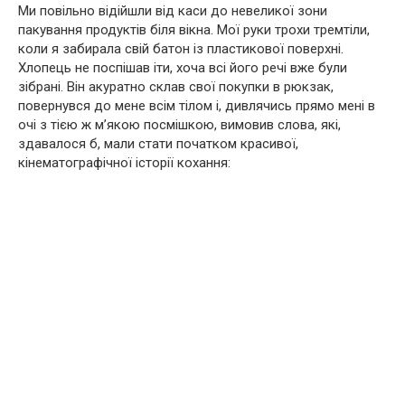
Ми повільно відійшли від каси до невеликої зони
пакування продуктів біля вікна. Мої руки трохи тремтіли,
коли я забирала свій батон із пластикової поверхні.
Хлопець не поспішав іти, хоча всі його речі вже були
зібрані. Він акуратно склав свої покупки в рюкзак,
повернувся до мене всім тілом і, дивлячись прямо мені в
очі з тією ж м’якою посмішкою, вимовив слова, які,
здавалося б, мали стати початком красивої,
кінематографічної історії кохання: