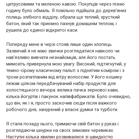
цитрусовими та меленою кавою. Покупців через пізню
годину було обмаль. Я повільно підійшла до дерев’яних
полиць хлібного відділу, обрала ще теплий, хрусткий
батон, який так приємно пахнув домашнім теплом, і
рушила до єдиної відкритої каси.
Попереду мене в черзі стояв лише один хлопець.
Зазвичай я не маю звички розглядатися навколо чи
нав’язливо вивчати незнайомців, але його постать
мимохіть привернула мою увагу. Високий, підтягнутий, у
темно-сірому класичному пальті з піднятим коміром і з
трохи розпатланим від вітру волоссям. У його кошику
лежав цілком передбачуваний набір продуктів для
холостяцького вечора: велика пачка зернової кави,
кілька йогуртів і пакунок напівфабрикатів. Було очевидно,
що він, як і я, просто заскочив сюди після важкого
робочого дня, занурений у власні думки та турботи.
Я стала позаду нього, тримаючи свій батон у руках і
розглядаючи шнурки на своїх зимових черевиках.
Наступні кілька хвилин розвивалися зі швидкістю