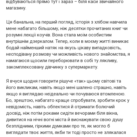
відбуваються прямо тут і зараз – біля каси звичайного
магазину.
Ця банальна, на перший погляд, історія з хлібом навчила
мене набагато більшому, ніж десятки прочитаних книг чи
розумні лекції коучів. Вона стала моїм особистим
внутрішнім дзеркалом. Тепер, коли в моєму житті виникає
бодай найменший натяк на якусь цікаву випадковість,
несподівану розмову чи можливість нового знайомства, я
намагаюся щосили переборювати в собі ту лякливу,
закомплексовану дівчинку з супермаркету.
Я вчуся щодня говорити рішуче «так» цьому світові та
його викликам, навіть якщо мені шалено страшно, навіть
якщо я виглядаю неідеально чи почуваюся втомленою.
Бо, зрештою, набагато краще спробувати, зробити крок у
невідомість, навіть обпектися й отримати болючий
досвід, ніж потім роками сидіти вечорами біля вікна,
дивитися на нічні вогні міста й виснажувати свою душу
безплідними, гіркими думками про те, як могло б
виглядати твоє життя, якби ти тоді просто не злякалася