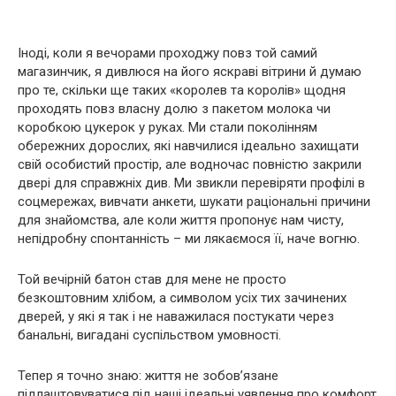
Іноді, коли я вечорами проходжу повз той самий
магазинчик, я дивлюся на його яскраві вітрини й думаю
про те, скільки ще таких «королев та королів» щодня
проходять повз власну долю з пакетом молока чи
коробкою цукерок у руках. Ми стали поколінням
обережних дорослих, які навчилися ідеально захищати
свій особистий простір, але водночас повністю закрили
двері для справжніх див. Ми звикли перевіряти профілі в
соцмережах, вивчати анкети, шукати раціональні причини
для знайомства, але коли життя пропонує нам чисту,
непідробну спонтанність – ми лякаємося її, наче вогню.
Той вечірній батон став для мене не просто
безкоштовним хлібом, а символом усіх тих зачинених
дверей, у які я так і не наважилася постукати через
банальні, вигадані суспільством умовності.
Тепер я точно знаю: життя не зобов’язане
підлаштовуватися під наші ідеальні уявлення про комфорт