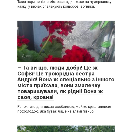
Такої пори вечірнє місто завжди схоже на чудернацьку
казку: у вікнах спалахують кольорові вогники,
Дозвілля
0
– Та ви що, люди добрі! Це ж
Софія! Це троюрідна сестра
Андрія! Вона ж спеціально з іншого
міста приїхала, вони змалечку
товаришували, як рідні! Вона ж
своя, кровна!
Ранок того дня дихав особливою, майже кришталевою
прохолодою, яка буває лише на зламі пізньої