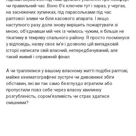
чи правильний час. Воно б’є ключем тут і зараз, у чергах,
на засніжених зупинках, під парасольками під час
раптової зливи чи біля касового апарата. І якщо
наступного разу доля знову вирішить пожартувати зі
мною, об’єднавши мій чек із чиїмось чужим, я більше не
тікатиму в темряву спального району. Я просто посміхнуся
у відповідь, назву своє ім’я і дозволю цій випадковій
історії написати свій власний, непередбачуваний, але
такий живий і справжній фінал.
А чи траплялися у вашому власному житті подібні раптові,
майже кінематографічні зустрічі чи дивовижні збіги
обставин, які ви так само безглуздо втратили або
пропустили повз себе через власну хвилинну
розгубленість, сором’язливість чи страх здатися
смішними?