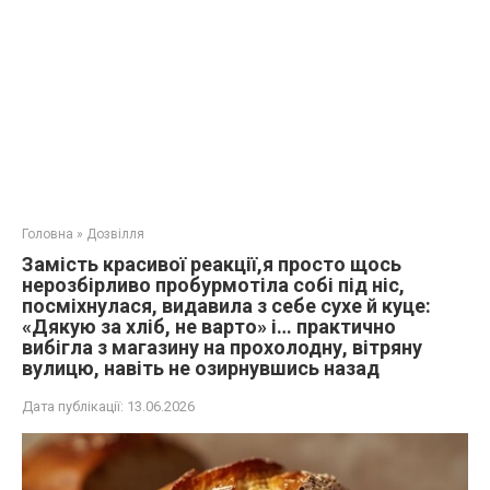
Головна
»
Дозвілля
Замість красивої реакції,я просто щось
нерозбірливо пробурмотіла собі під ніс,
посміхнулася, видавила з себе сухе й куце:
«Дякую за хліб, не варто» і… практично
вибігла з магазину на прохолодну, вітряну
вулицю, навіть не озирнувшись назад
Дата публікації:
13.06.2026