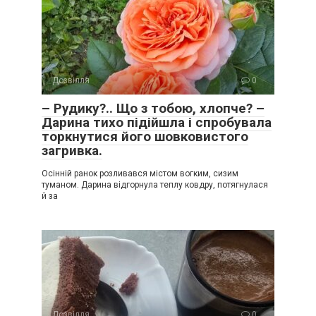
Дозвілля
0
– Рудику?.. Що з тобою, хлопче? –
Дарина тихо підійшла і спробувала
торкнутися його шовковистого
загривка.
Осінній ранок розливався містом вогким, сизим
туманом. Дарина відгорнула теплу ковдру, потягнулася
й за
Дозвілля
0