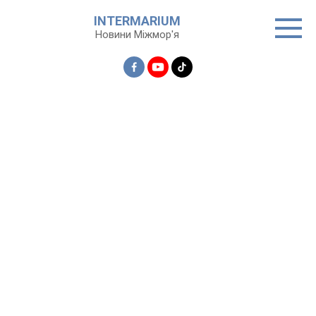
Перейти
INTERMARIUM
до
Новини Міжмор'я
вмісту