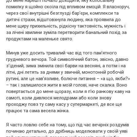
до мене нарешті почало доходити, яку колосальну
помилку я щойно скоїла під впливом емоцій. Я власноруч,
через свої внутрішні безглузді бар’єри, комплекси та
дитячі страхи, відштовхнула людину, яка проявила до
мене щиру прихильність, рідкісну тактовність, мужність і
за лічені хвилини зуміла перетворити банальний похід за
продуктами на маленьке свято.
Минув уже досить тривалий час від того пам’ятного
грудневого вечора. Той символічний батон, звісно, давно
з’їдений, зима змінила свої барви на весняні, а потім і на
літні, дні летять за днями у звичній, монотонній робочій
рутині, але це нав’язливе, болюче питання – «а що, якби?»
– так і залишилося жити в моїй голові, наче скалка. Воно
повертається до мене щоразу, коли я п’ю ранкову каву на
самоті, коли дивлюся мелодрами або коли знову
проходжу повз ту саму касу у супермаркеті, де все ще
працює та сама весела жінка.
Я часто ловлю себе на тому, що під час вечірніх роздумів
починаю детально, до дрібниць моделювати у своїй уяві