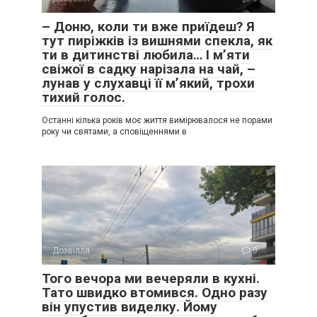
– Доню, коли ти вже приїдеш? Я
тут пиріжків із вишнями спекла, як
ти в дитинстві любила… І м’яти
свіжої в садку нарізала на чай, –
лунав у слухавці її м’який, трохи
тихий голос.
Останні кілька років моє життя вимірювалося не порами
року чи святами, а сповіщеннями в
Дозвілля
0
Того вечора ми вечеряли в кухні.
Тато швидко втомився. Одно разу
він упустив виделку. Йому