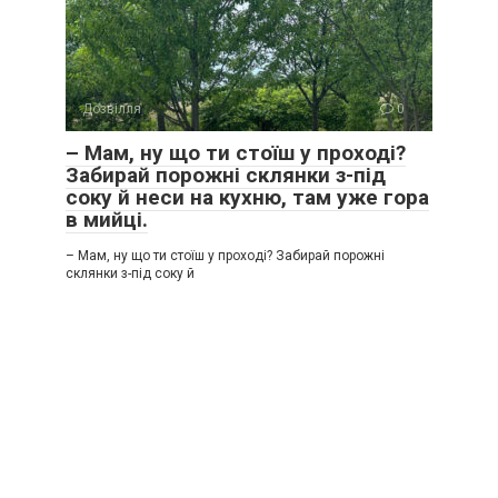
Дозвілля
0
– Мам, ну що ти стоїш у проході?
Забирай порожні склянки з-під
соку й неси на кухню, там уже гора
в мийці.
– Мам, ну що ти стоїш у проході? Забирай порожні
склянки з-під соку й