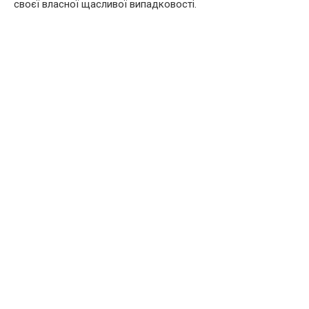
своєї власної щасливої випадковості.