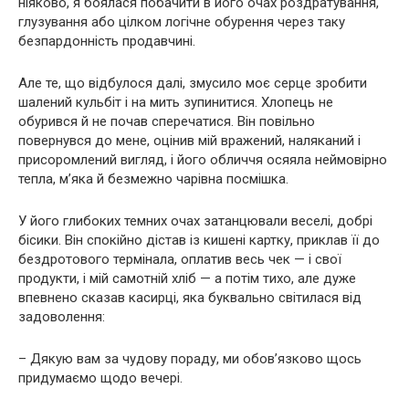
ніяково, я боялася побачити в його очах роздратування,
глузування або цілком логічне обурення через таку
безпардонність продавчині.
Але те, що відбулося далі, змусило моє серце зробити
шалений кульбіт і на мить зупинитися. Хлопець не
обурився й не почав сперечатися. Він повільно
повернувся до мене, оцінив мій вражений, наляканий і
присоромлений вигляд, і його обличчя осяяла неймовірно
тепла, м’яка й безмежно чарівна посмішка.
У його глибоких темних очах затанцювали веселі, добрі
бісики. Він спокійно дістав із кишені картку, приклав її до
бездротового термінала, оплатив весь чек — і свої
продукти, і мій самотній хліб — а потім тихо, але дуже
впевнено сказав касирці, яка буквально світилася від
задоволення:
– Дякую вам за чудову пораду, ми обов’язково щось
придумаємо щодо вечері.