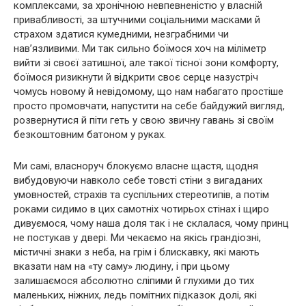
комплексами, за хронічною невпевненістю у власній
привабливості, за штучними соціальними масками й
страхом здатися кумедними, незграбними чи
нав’язливими. Ми так сильно боїмося хоч на міліметр
вийти зі своєї затишної, але такої тісної зони комфорту,
боїмося ризикнути й відкрити своє серце назустріч
чомусь новому й невідомому, що нам набагато простіше
просто промовчати, напустити на себе байдужий вигляд,
розвернутися й піти геть у свою звичну гавань зі своїм
безкоштовним батоном у руках.
Ми самі, власноруч блокуємо власне щастя, щодня
вибудовуючи навколо себе товсті стіни з вигаданих
умовностей, страхів та суспільних стереотипів, а потім
роками сидимо в цих самотніх чотирьох стінах і щиро
дивуємося, чому наша доля так і не склалася, чому принц
не постукав у двері. Ми чекаємо на якісь грандіозні,
містичні знаки з неба, на грім і блискавку, які мають
вказати нам на «ту саму» людину, і при цьому
залишаємося абсолютно сліпими й глухими до тих
маленьких, ніжних, ледь помітних підказок долі, які