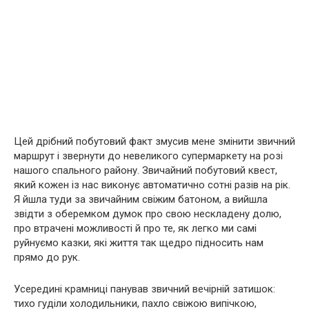
Цей дрібний побутовий факт змусив мене змінити звичний
маршрут і звернути до невеликого супермаркету на розі
нашого спального району. Звичайний побутовий квест,
який кожен із нас виконує автоматично сотні разів на рік.
Я йшла туди за звичайним свіжим батоном, а вийшла
звідти з оберемком думок про свою нескладену долю,
про втрачені можливості й про те, як легко ми самі
руйнуємо казки, які життя так щедро підносить нам
прямо до рук.
Усередині крамниці панував звичний вечірній затишок:
тихо гуділи холодильники, пахло свіжою випічкою,