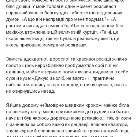
біля дошки. У моїй голові в один момент розливася
справжній хаос із безглуздих і абсолютно недоречних
думок. «А що він насправді про мене подумає?», «А
раптом я виглядаю смішно?», «Я ж сьогодні зовсім без
макіяжу, втомлена, в цій величезній куртці», «Та ні, це
якась нісенітниця, так не буває в реальному житті, це
якась прихована камера чи розіграш».
Замість адекватної, дорослої та красивої реакції жінки я
просто щось нерозбірливо пробурмотіла собі під ніс,
вдавано, майже істерично посміхнулася, видавила з себе
сухе й куце: «Дякую за хліб, не варто» і… практично
вибігла з магазину на прохолодну, вітряну вулицю, навіть
не озирнувшись назад.
Я йшла додому неймовірно швидким кроком, майже бігла
по свіжому снігу, міцно притискаючи до грудей той батон,
наче він був якоюсь дорогоцінною реліквією. І тільки коли
я зачинила за собою важкі вхідні двері власної квартири,
зняла куртку й опинилася в звичній та трохи гнітючій тиші,