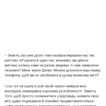
– Знаєте, раз уже доля і пані касирка вирішили нас так
раптово об’єднати в один чек, можливо, ми дійсно
вип’ємо колись кави чи разом зваримо ті самі символічні
пельмені? Мене звати Денис. Можна дізнатися ваш номер
телефону, щоб ми не загубилися в цьому великому місті?
І ось тут на сцену в усій своїй «красі» вийшла моя
внутрішня, невиправна королева розгубленості. Замість
того, щоб просто посміхнутися у відповідь, назвати своє
ім’я, щиро подякувати й спокійно продиктувати кілька
цифр свого номера, я просто замʼялася, наче школярка