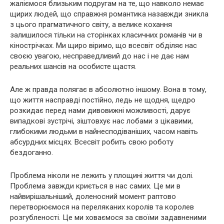
жаліємося близьким подругам на те, що навколо немає
щирих людей, що справжня романтика назавжди зникла
з цього прагматичного світу, а велике кохання
залишилося тільки на сторінках класичних романів чи в
кінострічках. Ми щиро віримо, що всесвіт обділяє нас
своєю увагою, несправедливий до нас і не дає нам
реальних шансів на особисте щастя.
Але ж правда полягає в абсолютно іншому. Вона в тому,
що життя насправді постійно, ледь не щодня, щедро
розкидає перед нами дивовижні можливості, дарує
випадкові зустрічі, зіштовхує нас лобами з цікавими,
глибокими людьми в найнесподіваніших, часом навіть
абсурдних місцях. Всесвіт робить свою роботу
бездоганно.
Проблема ніколи не лежить у площині життя чи долі.
Проблема завжди криється в нас самих. Це ми в
найвирішальніший, доленосний момент раптово
перетворюємося на переляканих королів та королев
розгубленості. Це ми ховаємося за своїми задавненими