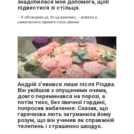
знадобилася моя допомога, щоб
підвестися зі стільця.
– Я обговорюю це, бо це важливо, – мовила я,
намагаючись тримати голос рівним.
Дозвілля
0
Андрій з’явився лише після Різдва.
Він увійшов з опущеними очима,
довго переминався на порозі, а
потім тихо, без звичної гордині,
попросив вибачення. Сказав, що
гарячкова лють затуманила йому
розум, що він учинив як справжній
телепень і страшенно шкодує.