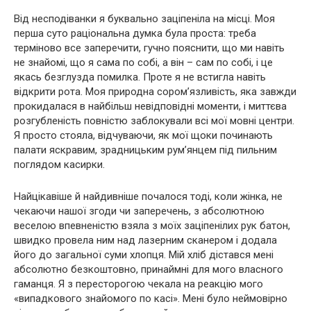
Від несподіванки я буквально заціпеніла на місці. Моя
перша суто раціональна думка була проста: треба
терміново все заперечити, гучно пояснити, що ми навіть
не знайомі, що я сама по собі, а він – сам по собі, і це
якась безглузда помилка. Проте я не встигла навіть
відкрити рота. Моя природна сором’язливість, яка завжди
прокидалася в найбільш невідповідні моменти, і миттєва
розгубленість повністю заблокували всі мої мовні центри.
Я просто стояла, відчуваючи, як мої щоки починають
палати яскравим, зрадницьким рум’янцем під пильним
поглядом касирки.
Найцікавіше й найдивніше почалося тоді, коли жінка, не
чекаючи нашої згоди чи заперечень, з абсолютною
веселою впевненістю взяла з моїх заціпенілих рук батон,
швидко провела ним над лазерним сканером і додала
його до загальної суми хлопця. Мій хліб дістався мені
абсолютно безкоштовно, принаймні для мого власного
гаманця. Я з пересторогою чекала на реакцію мого
«випадкового знайомого по касі». Мені було неймовірно