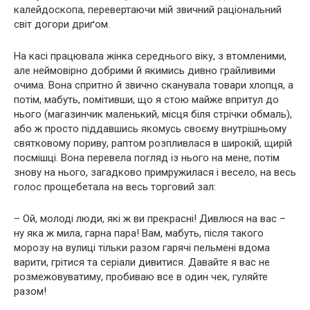
калейдоскопа, перевертаючи мій звичний раціональний
світ догори дриґом.
На касі працювала жінка середнього віку, з втомленими,
але неймовірно добрими й якимись дивно грайливими
очима. Вона спритно й звично сканувала товари хлопця, а
потім, мабуть, помітивши, що я стою майже впритул до
нього (магазинчик маленький, місця біля стрічки обмаль),
або ж просто піддавшись якомусь своєму внутрішньому
святковому пориву, раптом розпливлася в широкій, щирій
посмішці. Вона перевела погляд із нього на мене, потім
знову на нього, загадково примружилася і весело, на весь
голос прощебетала на весь торговий зал:
– Ой, молоді люди, які ж ви прекрасні! Дивлюся на вас –
ну яка ж мила, гарна пара! Вам, мабуть, після такого
морозу на вулиці тільки разом гарячі пельмені вдома
варити, грітися та серіали дивитися. Давайте я вас не
розмежовуватиму, пробиваю все в один чек, гуляйте
разом!