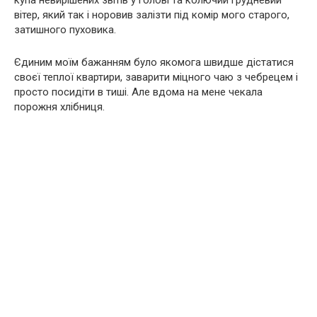
вітер, який так і норовив залізти під комір мого старого,
затишного пуховика.
Єдиним моїм бажанням було якомога швидше дістатися
своєї теплої квартири, заварити міцного чаю з чебрецем і
просто посидіти в тиші. Але вдома на мене чекала
порожня хлібниця.