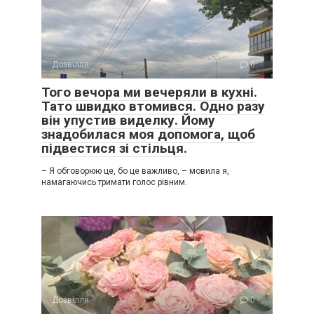
Дозвілля
0
Того вечора ми вечеряли в кухні.
Тато швидко втомився. Одно разу
він упустив виделку. Йому
знадобилася моя допомога, щоб
підвестися зі стільця.
– Я обговорюю це, бо це важливо, – мовила я,
намагаючись тримати голос рівним.
Дозвілля
0