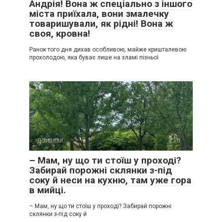
Андрія! Вона ж спеціально з іншого
міста приїхала, вони змалечку
товаришували, як рідні! Вона ж
своя, кровна!
Ранок того дня дихав особливою, майже кришталевою
прохолодою, яка буває лише на зламі пізньої
Дозвілля
0
– Мам, ну що ти стоїш у проході?
Забирай порожні склянки з-під
соку й неси на кухню, там уже гора
в мийці.
– Мам, ну що ти стоїш у проході? Забирай порожні
склянки з-під соку й