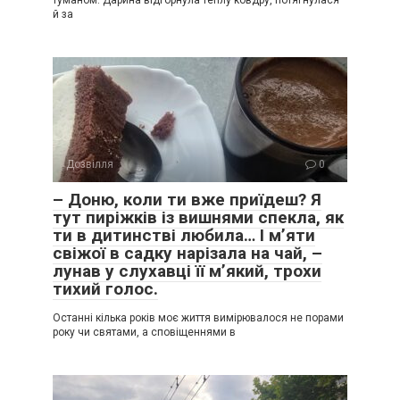
й за
Дозвілля
0
– Доню, коли ти вже приїдеш? Я
тут пиріжків із вишнями спекла, як
ти в дитинстві любила… І м’яти
свіжої в садку нарізала на чай, –
лунав у слухавці її м’який, трохи
тихий голос.
Останні кілька років моє життя вимірювалося не порами
року чи святами, а сповіщеннями в