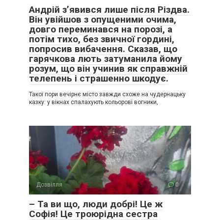
Андрій з’явився лише після Різдва.
Він увійшов з опущеними очима,
довго переминався на порозі, а
потім тихо, без звичної гордині,
попросив вибачення. Сказав, що
гарячкова лють затуманила йому
розум, що він учинив як справжній
телепень і страшенно шкодує.
Такої пори вечірнє місто завжди схоже на чудернацьку
казку: у вікнах спалахують кольорові вогники,
Дозвілля
0
– Та ви що, люди добрі! Це ж
Софія! Це троюрідна сестра