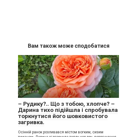
Вам також може сподобатися
Дозвілля
0
– Рудику?.. Що з тобою, хлопче? –
Дарина тихо підійшла і спробувала
торкнутися його шовковистого
загривка.
Осінній ранок розливався містом вогким, сизим
туманом. Дарина відгорнула теплу ковдру, потягнулася