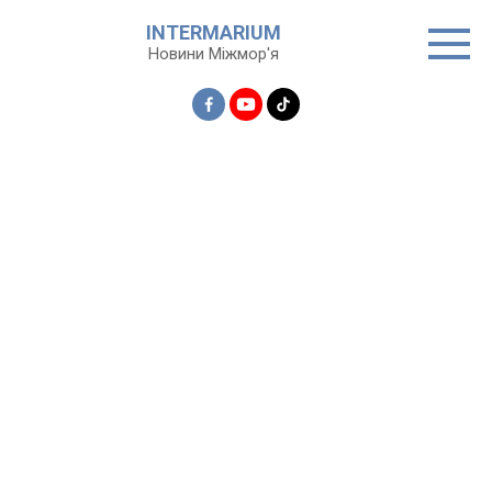
Перейти
INTERMARIUM
до
Новини Міжмор'я
вмісту