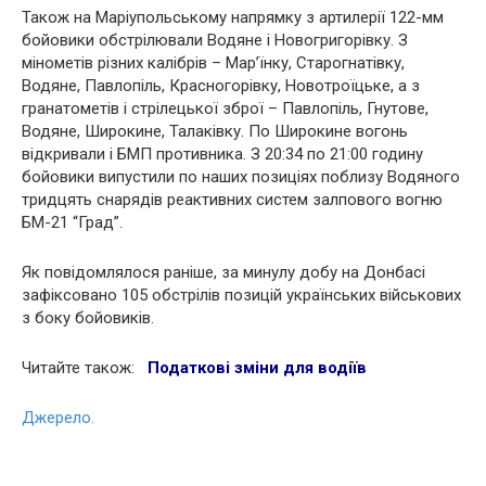
Також на Маріупольському напрямку з артилерії 122-мм
бойовики обстрілювали Водяне і Новогригорівку. З
мінометів різних калібрів – Мар’їнку, Старогнатівку,
Водяне, Павлопіль, Красногорівку, Новотроїцьке, а з
гранатометів і стрілецької зброї – Павлопіль, Гнутове,
Водяне, Широкине, Талаківку. По Широкине вогонь
відкривали і БМП противника. З 20:34 по 21:00 годину
бойовики випустили по наших позиціях поблизу Водяного
тридцять снарядів реактивних систем залпового вогню
БМ-21 “Град”.
Як повідомлялося раніше, за минулу добу на Донбасі
зафіксовано 105 обстрілів позицій українських військових
з боку бойовиків.
Читайте також:
Податкові зміни для водіїв
Джерело.