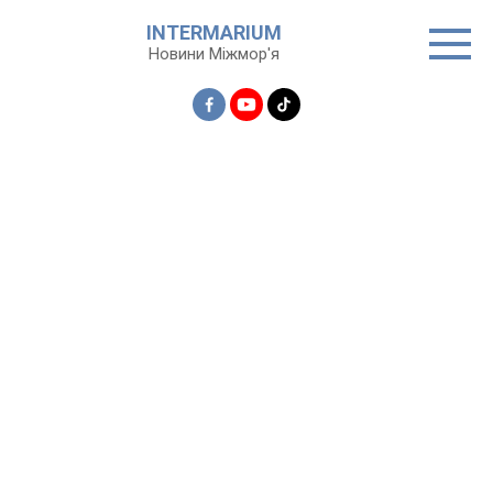
Перейти
INTERMARIUM
до
Новини Міжмор'я
вмісту