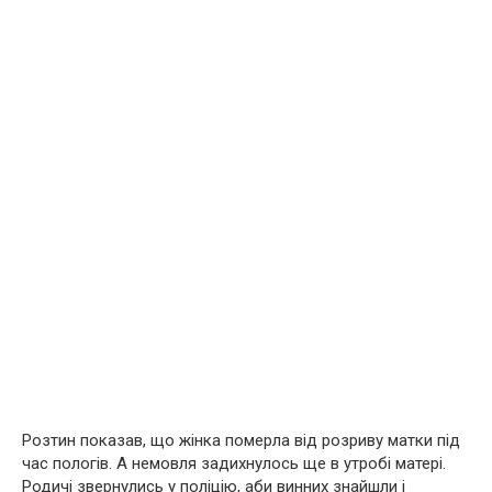
Розтин показав, що жінка померла від розриву матки під
час пологів. А немовля задихнулось ще в утробі матері.
Родичі звернулись у поліцію, аби винних знайшли і