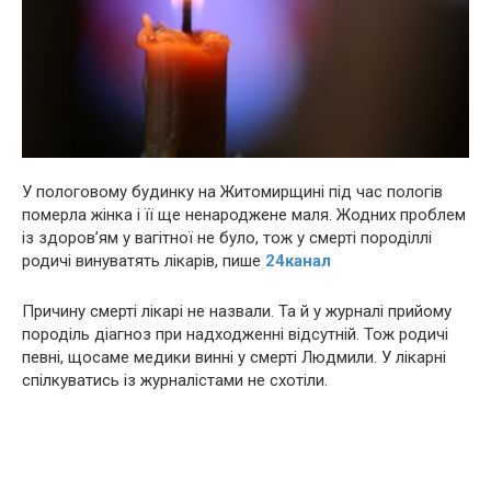
У пологовому будинку на Житомирщині під час пологів
померла жінка і її ще ненароджене маля. Жодних проблем
із здоров’ям у вагітної не було, тож у смерті породіллі
родичі винуватять лікарів, пише
24канал
Причину смерті лікарі не назвали. Та й у журналі прийому
породіль діагноз при надходженні відсутній. Тож родичі
певні, щосаме медики винні у смерті Людмили. У лікарні
спілкуватись із журналістами не схотіли.