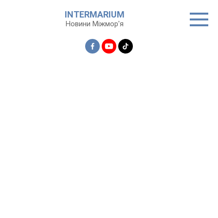
Перейти
INTERMARIUM
до
Новини Міжмор'я
вмісту