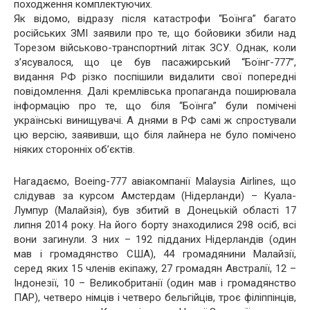
походження комплектуючих.
Як відомо, відразу після катастрофи “Боїнга” багато
російських ЗМІ заявили про те, що бойовики збили над
Торезом військово-транспортний літак ЗСУ. Однак, коли
з’ясувалося, що це був пасажирський “Боїнг-777”,
видання РФ різко поспішили видалити свої попередні
повідомлення. Далі кремлівська пропаганда поширювала
інформацію про те, що біля “Боїнга” були помічені
українські винищувачі. А днями в РФ самі ж спростували
цю версію, заявивши, що біля лайнера не було помічено
ніяких сторонніх об’єктів.
Нагадаємо, Boeing-777 авіакомпанії Malaysia Airlines, що
слідував за курсом Амстердам (Нідерланди) – Куала-
Лумпур (Малайзія), був збитий в Донецькій області 17
липня 2014 року. На його борту знаходилися 298 осіб, всі
вони загинули. З них – 192 підданих Нідерландів (один
мав і громадянство США), 44 громадянини Малайзії,
серед яких 15 членів екіпажу, 27 громадян Австралії, 12 –
Індонезії, 10 – Великобританії (один мав і громадянство
ПАР), четверо німців і четверо бельгійців, троє філіппінців,