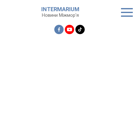
Перейти
INTERMARIUM
до
Новини Міжмор'я
вмісту