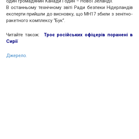
один громадянин Канади і один – Нової Зеландії.
В останньому технічному звіті Ради безпеки Нідерландів
експерти прийшли до висновку, що MH17 збили з зенітно-
ракетного комплексу “Бук”.
Читайте також:
Троє російських офіцерів поранені в
Сирії
Джерело.