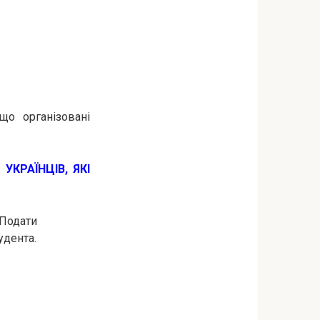
що організовані
КРАЇНЦІВ, ЯКІ
 Подати
удента.