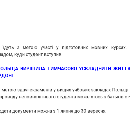
і їдуть з метою участі у підготовчих мовних курсах, 
адом, куди студент вступив
П
ОЛЬЩА ВИРІШИЛА ТИМЧАСОВО УСКЛАДНИТИ ЖИТТЯ У
РДОНІ
ь з метою здачі екзаменів у вищих учбових закладах Польщі
проводу неповнолітнього студента може хтось з батьків ст
подати документи можна з 1 липня до 30 вересня.