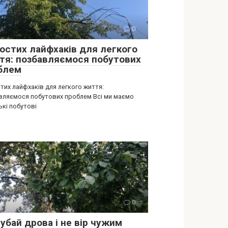
ії
0
ростих лайфхаків для легкого
тя: позбавляємося побутових
блем
тих лайфхаків для легкого життя:
вляємося побутових проблем Всі ми маємо
ькі побутові
ії
0
убай дрова і не вір чужим