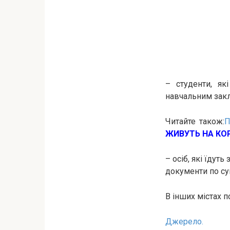
– студенти, як
навчальним закл
Читайте також:
ЖИВУТЬ НА КО
– осіб, які їдут
документи по су
В інших містах 
Джерело.