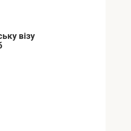
ьку візу
б