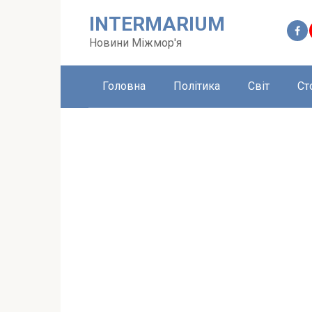
Перейти
INTERMARIUM
до
вмісту
Новини Міжмор'я
Головна
Політика
Світ
Ст