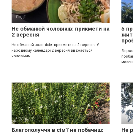
Події
0
Под
Не обманюй чоловіків: прикмети на
5 п
2 вересня
жит
про
Не обманюй чоловіків: прикмети на 2 вересня У
народному календарі 2 вересня вважається
5 прос
чоловічим
позба
мален
Події
0
Под
Благополуччя в сім’ї не побачиш:
Не р