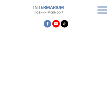
Перейти
INTERMARIUM
до
Новини Міжмор'я
вмісту