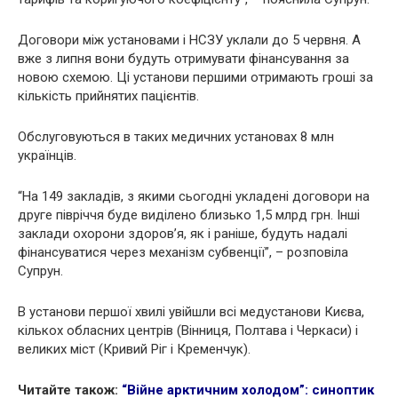
Договори між установами і НСЗУ уклали до 5 червня. А
вже з липня вони будуть отримувати фінансування за
новою схемою. Ці установи першими отримають гроші за
кількість прийнятих пaцієнтів.
Обслуговуються в таких мeдичних установах 8 млн
українців.
“На 149 закладів, з якими сьогодні укладені договори на
друге півріччя буде виділено близько 1,5 млрд грн. Інші
заклади охорони здоров’я, як і раніше, будуть надалі
фінансуватися через механізм субвенції”, – розповіла
Супрун.
В установи першої хвилі увійшли всі медустанови Києва,
кількох обласних центрів (Вінниця, Полтава і Черкаси) і
великих міст (Кривий Ріг і Кременчук).
Читайте також:
“Війне арктичним холодом”: синоптик