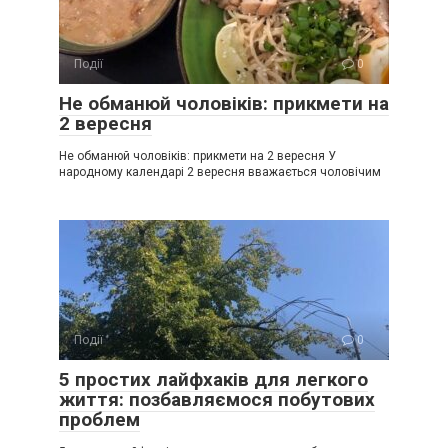
Події
0
Не обманюй чоловіків: прикмети на
2 вересня
Не обманюй чоловіків: прикмети на 2 вересня У
народному календарі 2 вересня вважається чоловічим
Події
0
5 простих лайфхаків для легкого
життя: позбавляємося побутових
проблем