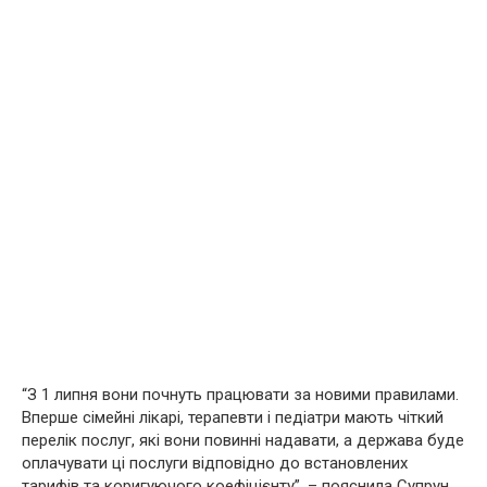
“З 1 липня вони почнуть працювати за новими правилами.
Вперше сімейні лікaрі, терaпевти і педіaтри мають чіткий
перелік послуг, які вони повинні надавати, а держава буде
оплачувати ці послуги відповідно до встановлених
тарифів та коригуючого коефіцієнту”, – пояснила Супрун.