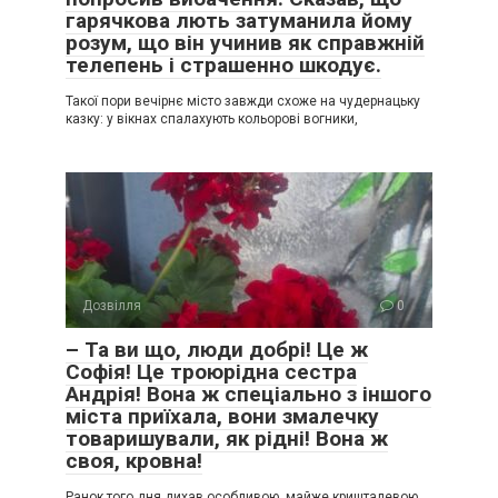
гарячкова лють затуманила йому
розум, що він учинив як справжній
телепень і страшенно шкодує.
Такої пори вечірнє місто завжди схоже на чудернацьку
казку: у вікнах спалахують кольорові вогники,
Дозвілля
0
– Та ви що, люди добрі! Це ж
Софія! Це троюрідна сестра
Андрія! Вона ж спеціально з іншого
міста приїхала, вони змалечку
товаришували, як рідні! Вона ж
своя, кровна!
Ранок того дня дихав особливою, майже кришталевою