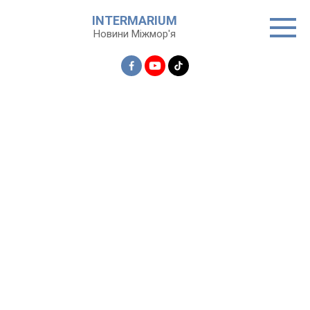
Перейти
INTERMARIUM
до
Новини Міжмор'я
вмісту