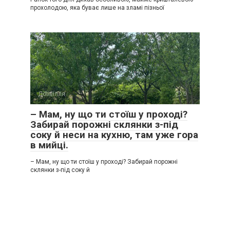
прохолодою, яка буває лише на зламі пізньої
Дозвілля
0
– Мам, ну що ти стоїш у проході?
Забирай порожні склянки з-під
соку й неси на кухню, там уже гора
в мийці.
– Мам, ну що ти стоїш у проході? Забирай порожні
склянки з-під соку й