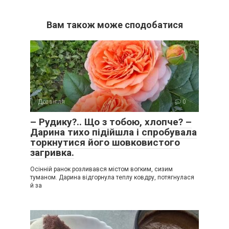
Вам також може сподобатися
Дозвілля
0
– Рудику?.. Що з тобою, хлопче? –
Дарина тихо підійшла і спробувала
торкнутися його шовковистого
загривка.
Осінній ранок розливався містом вогким, сизим
туманом. Дарина відгорнула теплу ковдру, потягнулася
й за