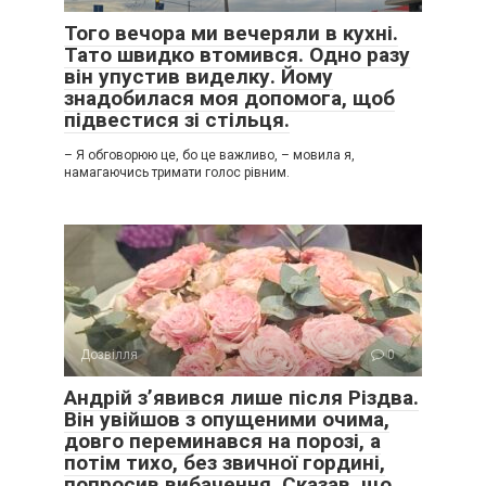
Того вечора ми вечеряли в кухні.
Тато швидко втомився. Одно разу
він упустив виделку. Йому
знадобилася моя допомога, щоб
підвестися зі стільця.
– Я обговорюю це, бо це важливо, – мовила я,
намагаючись тримати голос рівним.
Дозвілля
0
Андрій з’явився лише після Різдва.
Він увійшов з опущеними очима,
довго переминався на порозі, а
потім тихо, без звичної гордині,
попросив вибачення. Сказав, що