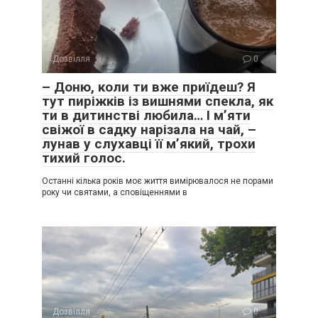
Дозвілля
0
– Доню, коли ти вже приїдеш? Я
тут пиріжків із вишнями спекла, як
ти в дитинстві любила… І м’яти
свіжої в садку нарізала на чай, –
лунав у слухавці її м’який, трохи
тихий голос.
Останні кілька років моє життя вимірювалося не порами
року чи святами, а сповіщеннями в
Дозвілля
0