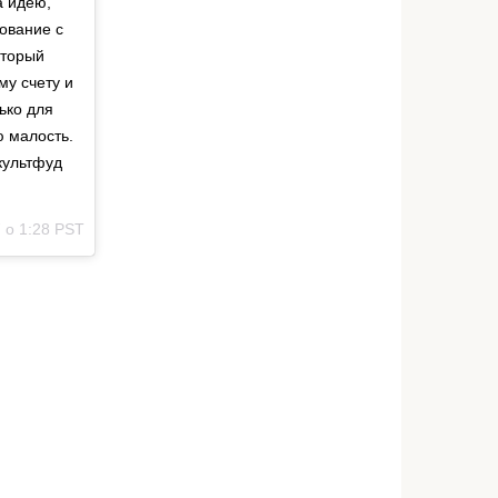
а идею,
сование с
оторый
му счету и
ько для
ю малость.
#культфуд
7 о 1:28 PST