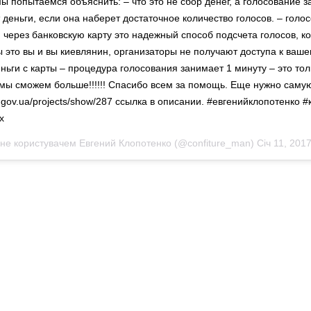
мы попытаемся объяснить: – что это не сбор денег, а голосование з
 деньги, если она наберет достаточное количество голосов. – голо
через банковскую карту это надежный способ подсчета голосов, к
ы это вы и вы киевлянин, организаторы не получают доступа к ваше
ньги с карты – процедура голосования занимает 1 минуту – это тол
мы сможем больше!!!!!! Спасибо всем за помощь. Еще нужно саму
ity.gov.ua/projects/show/287 ссылка в описании. #евгенийклопотенко 
х
ане користувачем Евгений Клопотенко (@confiture_man)
Січ 11, 201