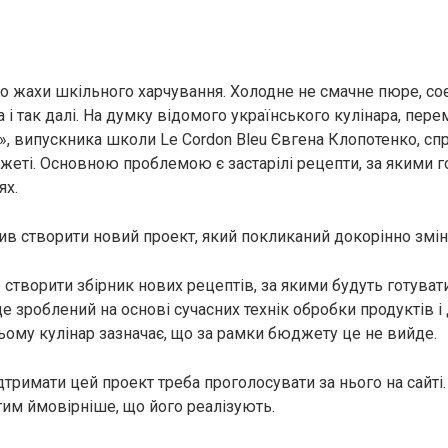
мо жахи шкільного харчування. Холодне не смачне пюре, соє
 і так далі. На думку відомого українського кулінара, пер
, випускника школи Le Cordon Bleu Євгена Клопотенко, спр
еті. Основною проблемою є застарілі рецепти, за якими 
ях.
шив створити новий проект, який покликаний докорінно змі
 створити збірник нових рецептів, за якими будуть готуват
де зроблений на основі сучасних технік обробки продуктів і
цьому кулінар зазначає, що за рамки бюджету це не вийде.
дтримати цей проект треба проголосувати за нього на сайті.
тим ймовірніше, що його реалізують.