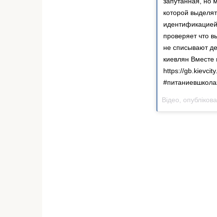
запутанная, но 
которой выделят
идентификацией 
проверяет что в
не списывают де
киевлян Вместе 
https://gb.kievc
#питаниевшкола
Відео, опубліков