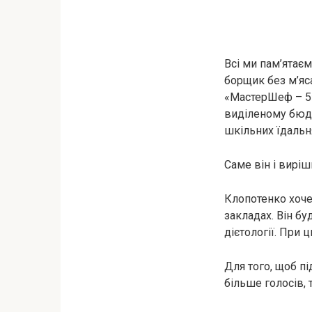
Всі ми пам’ятає
борщик без м’яса
«МастерШеф – 5»
виділеному бюдж
шкільних їдальн
Саме він і вирі
Клопотенко хоче
закладах. Він бу
дієтології. При 
Для того, щоб пі
більше голосів, 