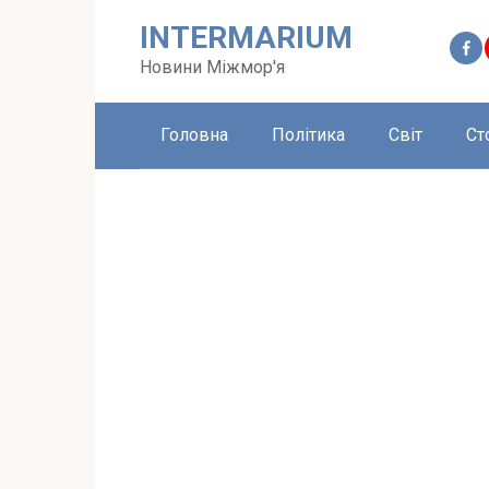
Перейти
INTERMARIUM
до
вмісту
Новини Міжмор'я
Головна
Політика
Світ
Ст