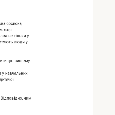
ва сосиска,
еможця
ава не тільки у
готують люди у
нити цю систему.
и у навчальних
 дитячої
 Відповідно, чим