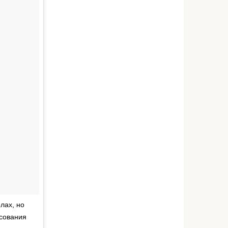
лах, но
осования