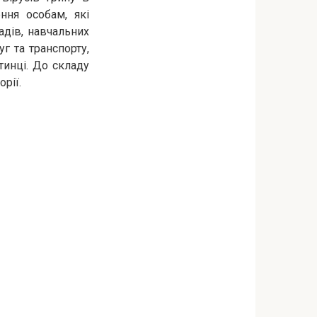
ння особам, які
адів, навчальних
г та транспорту,
тинці. До складу
рії.