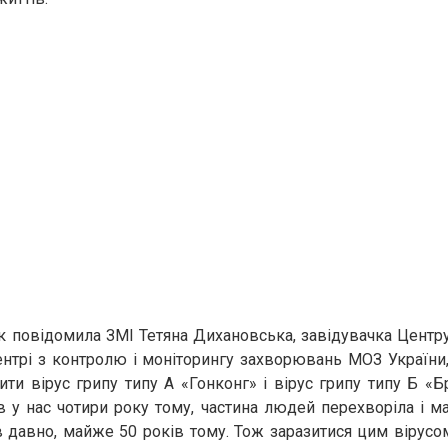
к повідомила ЗМІ Тетяна Дихановська, завідувачка Центру
нтрі з контролю і моніторингу захворювань МОЗ України
ти вірус грипу типу А «Гонконг» і вірус грипу типу Б «Бр
у нас чотири року тому, частина людей перехворіла і має
в давно, майже 50 років тому. Тож заразитися цим вірус