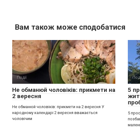
Вам також може сподобатися
Події
0
Под
Не обманюй чоловіків: прикмети на
5 п
2 вересня
жит
про
Не обманюй чоловіків: прикмети на 2 вересня У
народному календарі 2 вересня вважається
5 прос
чоловічим
позба
мален