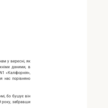
ам у вересні, як
їхніми даними, в
N1 «Каліфорнія»,
ля нас порівняно
мі, бо бушує він
9 року, забравши