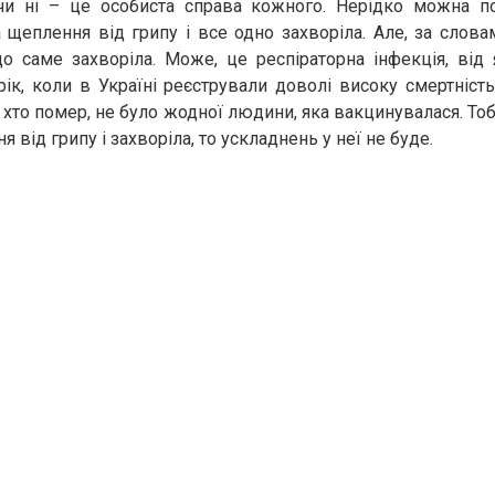
чи ні – це особиста справа кожного. Нерідко можна п
щеплення від грипу і все одно захворіла. Але, за словам
що саме захворіла. Може, це респіраторна інфекція, від
рік, коли в Україні реєстрували доволі високу смертніст
, хто помер, не було жодної людини, яка вакцинувалася. Т
 від грипу і захворіла, то ускладнень у неї не буде.