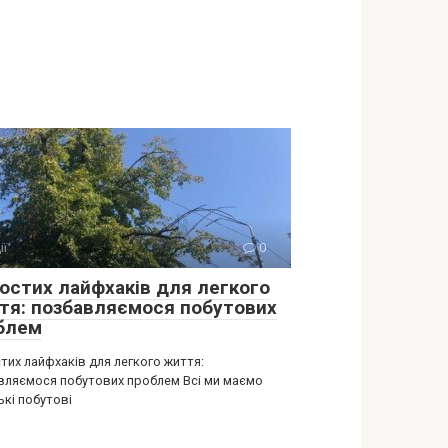
ії
0
ростих лайфхаків для легкого
тя: позбавляємося побутових
блем
тих лайфхаків для легкого життя:
вляємося побутових проблем Всі ми маємо
ькі побутові