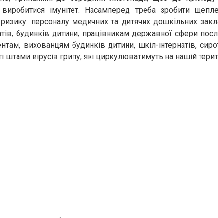
г виробитися імунітет. Насамперед треба зробити щепле
 ризику: персоналу медичних та дитячих дошкільних закл
натів, будинків дитини, працівникам державної сфери послу
нтам, вихованцям будинків дитини, шкіл-інтернатів, сиро
і штами вірусів грипу, які циркулюватимуть на нашій терито