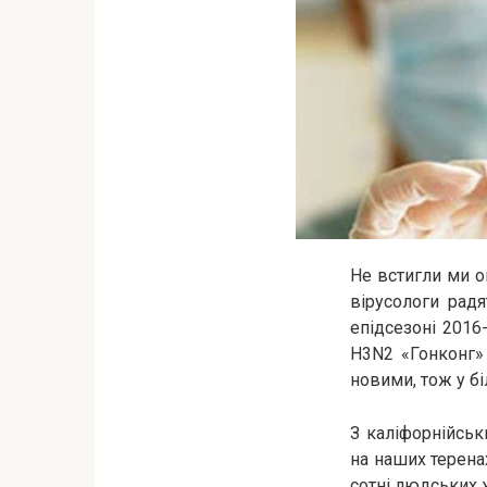
Не встигли ми о
вірусологи радя
епідсезоні 2016
H3N2 «Гонконг» 
новими, тож у бі
З каліфорнійськ
на наших терена
сотні людських 