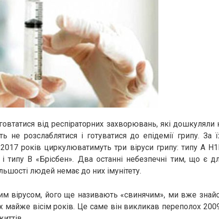
говтатися від респіраторних захворювань, які дошкуляли н
ть не розслаблятися і готуватися до епідемії грипу. За 
-2017 років циркулюватимуть три віруси грипу: типу А H1
і типу В «Брісбен». Два останні небезпечні тим, що є д
льшості людей немає до них імунітету.
им вірусом, його ще називають «свинячим», ми вже знайо
х майже вісім років. Це саме він викликав переполох 200
життів.