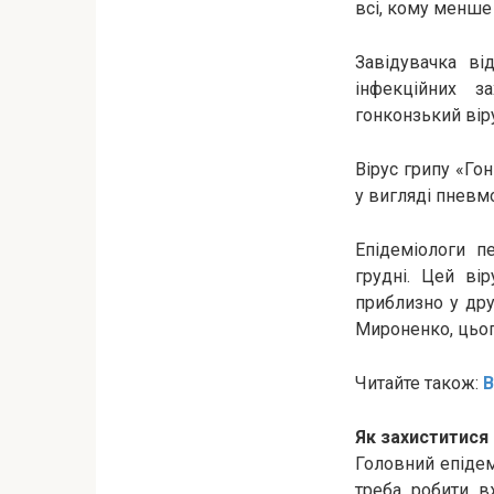
всі, кому менше 
Завідувачка від
інфекційних 
гонконзький віру
Вірус грипу «Го
у вигляді пневмо
Епідеміологи п
грудні. Цей ві
приблизно у дру
Мироненко, цьог
Читайте також:
В
Як захиститися 
Головний епідем
треба робити в