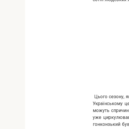
Цього сезону, я
Українському це
можуть спричини
уже циркулював 
гонконзький бу