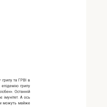
 грипу та ГРВІ в
, епідемію грипу
ісбен». Останній
 імунітет. А ось
ом можуть майже