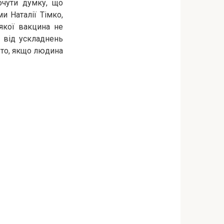
очути думку, що
и Наталії Тімко,
 якої вакцина не
ь від ускладнень
обто, якщо людина