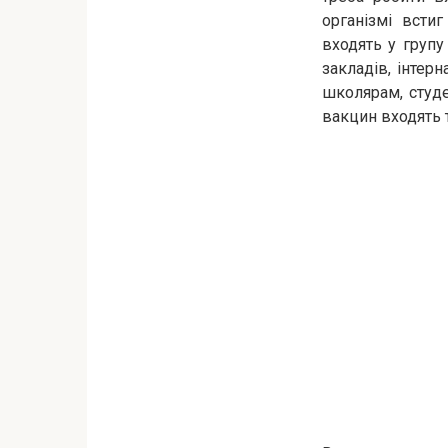
організмі всти
входять у групу
закладів, інтер
школярам, студе
вакцин входять т