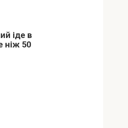
ий іде в
е ніж 50