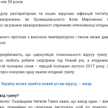
ніж 50 років.
ділу респіраторних та інших вірусних інфекцій Інститу
захворювань ім. Громашевського Алла Мироненко п
с за рівнем захворюваності спричиняє інтенсивніші епідем
нконг» протікає з високою температурою і також може да
нії.
ередбачають, що циркуляція гонконзького вірусу грипу
рус любить робити сюрпризи під Новий рік, а епідемію
гій половині січня – першій половині лютого 2017 року.
оріч очікуємо одну хвилю епідемії грипу.
 Україну може прийти новий штам вірусу, – лікар
від грипу?
іолог Львівщини Наталія Тімко каже, що вихід один – вак
же, принаймні до середини листопада, щоб до приходу 