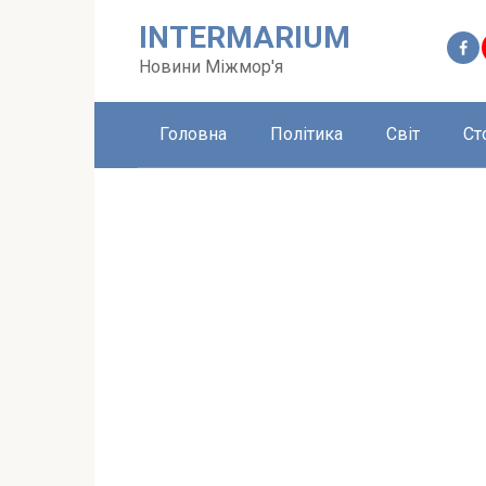
Перейти
INTERMARIUM
до
вмісту
Новини Міжмор'я
Головна
Політика
Світ
Ст