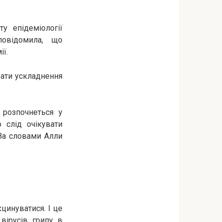
ту епідеміології
овідомила, що
ії.
вати ускладнення
 розпочнеться у
 слід очікувати
 За словами Алли
цинуватися. І це
вірусів грипу в