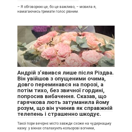
– Я обговорюю це, бо це важливо, – мовила я,
намагаючись тримати голос рівним.
Дозвілля
0
Андрій з’явився лише після Різдва.
Він увійшов з опущеними очима,
довго переминався на порозі, а
потім тихо, без звичної гордині,
попросив вибачення. Сказав, що
гарячкова лють затуманила йому
розум, що він учинив як справжній
телепень і страшенно шкодує.
Такої пори вечірнє місто завжди схоже на чудернацьку
казку: у вікнах спалахують кольорові вогники,