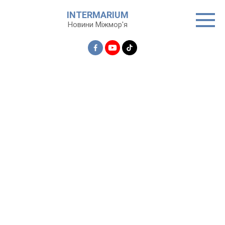
Перейти
INTERMARIUM
до
Новини Міжмор'я
вмісту