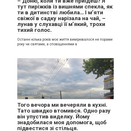
– Доню, коли ти вже приїдеш? Я
тут пиріжків із вишнями спекла, як
ти в дитинстві любила… І м’яти
свіжої в садку нарізала на чай, –
лунав у слухавці її м’який, трохи
тихий голос.
Останні кілька років моє життя вимірювалося не порами
року чи святами, а сповіщеннями в
Дозвілля
0
Того вечора ми вечеряли в кухні.
Тато швидко втомився. Одно разу
він упустив виделку. Йому
знадобилася моя допомога, щоб
підвестися зі стільця.