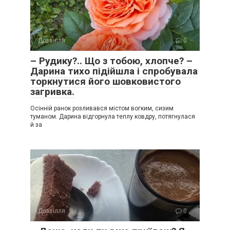
Дозвілля
0
– Рудику?.. Що з тобою, хлопче? –
Дарина тихо підійшла і спробувала
торкнутися його шовковистого
загривка.
Осінній ранок розливався містом вогким, сизим
туманом. Дарина відгорнула теплу ковдру, потягнулася
й за
Дозвілля
0