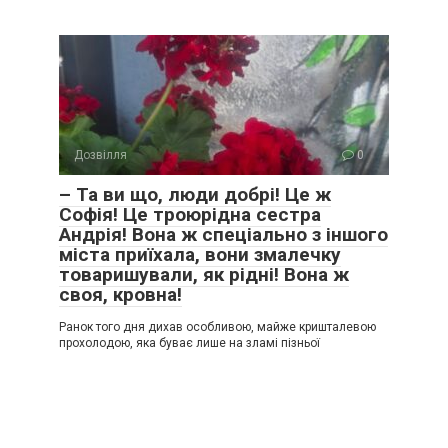
Дозвілля
0
– Та ви що, люди добрі! Це ж
Софія! Це троюрідна сестра
Андрія! Вона ж спеціально з іншого
міста приїхала, вони змалечку
товаришували, як рідні! Вона ж
своя, кровна!
Ранок того дня дихав особливою, майже кришталевою
прохолодою, яка буває лише на зламі пізньої