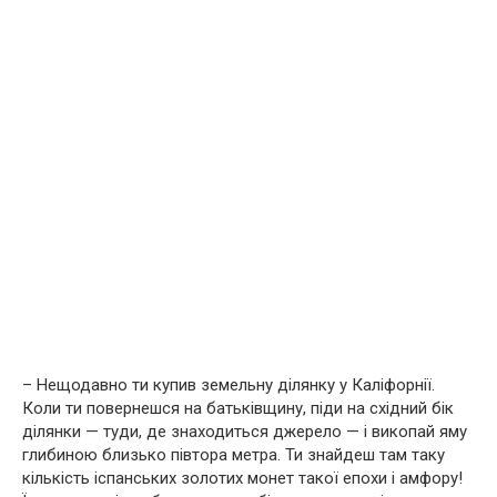
– Нещодавно ти купив земельну ділянку у Каліфорнії.
Коли ти повернешся на батьківщину, піди на східний бік
ділянки — туди, де знаходиться джерело — і викопай яму
глибиною близько півтора метра. Ти знайдеш там таку
кількість іспанських золотих монет такої епохи і амфору!