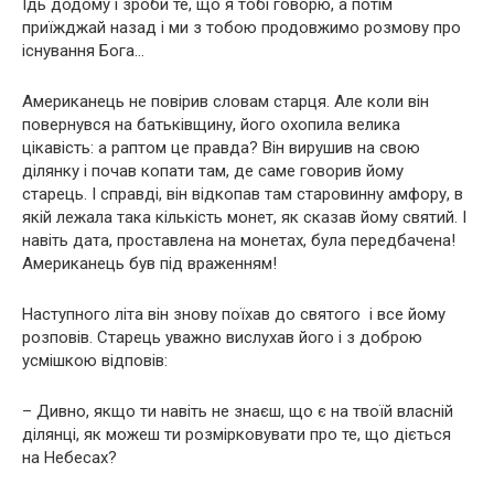
Їдь додому і зроби те, що я тобі говорю, а потім
приїжджай назад і ми з тобою продовжимо розмову про
існування Бога…
Американець не повірив словам старця. Але коли він
повернувся на батьківщину, його охопила велика
цікавість: а раптом це правда? Він вирушив на свою
ділянку і почав копати там, де саме говорив йому
старець. І справді, він відкопав там старовинну амфору, в
якій лежала така кількість монет, як сказав йому святий. І
навіть дата, проставлена ​​на монетах, була передбачена!
Американець був під враженням!
Наступного літа він знову поїхав до святого і все йому
розповів. Старець уважно вислухав його і з доброю
усмішкою відповів:
– Дивно, якщо ти навіть не знаєш, що є на твоїй власній
ділянці, як можеш ти розмірковувати про те, що діється
на Небесах?