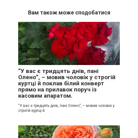
Вам також може сподобатися
Дозвілля
0
“У вас є тридцять днів, пані
Олено”, – мовив чоловік у строгій
куртці й поклав білий конверт
прямо на прилавок поруч із
касовим апаратом.
“У вас є тридцять днів, пані Олено”, – мовив чоловік у
строгій куртці й