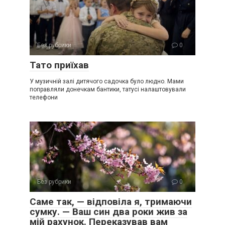
Без рубрики
0
Тато приїхав
У музичній залі дитячого садочка було людно. Мами
поправляли донечкам бантики, татусі налаштовували
телефони
Без рубрики
0
Саме так, — відповіла я, тримаючи
сумку. — Ваш син два роки жив за
мій рахунок. Переказував вам