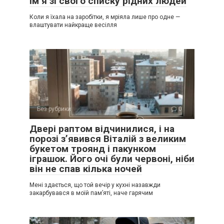
ім’я зі свого списку рідних людей
Коли я їхала на заробітки, я мріяла лише про одне —
влаштувати найкраще весілля
Без рубрики
0
Двері раптом відчинилися, і на
порозі з’явився Віталій з великим
букетом троянд і пакунком
іграшок. Його очі були червоні, ніби
він не спав кілька ночей
Мені здається, що той вечір у кухні назавжди
закарбувався в моїй пам’яті, наче гарячим