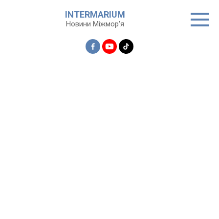
Перейти
INTERMARIUM
до
Новини Міжмор'я
вмісту