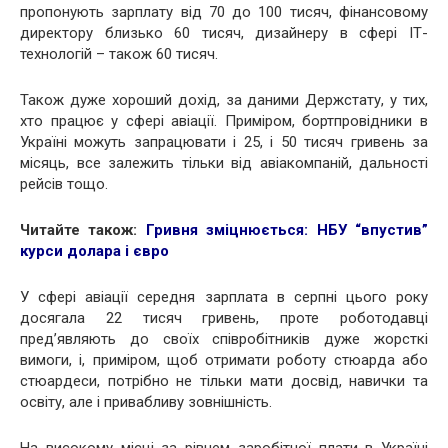
пропонують зарплату від 70 до 100 тисяч, фінансовому
директору близько 60 тисяч, дизайнеру в сфері ІТ-
технологій – також 60 тисяч.
Також дуже хороший дохід, за даними Держстату, у тих,
хто працює у сфері авіації. Приміром, бортпровідники в
Україні можуть запрацювати і 25, і 50 тисяч гривень за
місяць, все залежить тільки від авіакомпаній, дальності
рейсів тощо.
Читайте також:
Гривня зміцнюється: НБУ “впустив”
курси долара і євро
У сфері авіації середня зарплата в серпні цього року
досягала 22 тисяч гривень, проте роботодавці
пред’являють до своїх співробітників дуже жорсткі
вимоги, і, приміром, щоб отримати роботу стюарда або
стюардеси, потрібно не тільки мати досвід, навички та
освіту, але і привабливу зовнішність.
На високому місці за рівнем заробітної плати в Україні