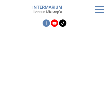
Перейти
INTERMARIUM
до
Новини Міжмор'я
вмісту