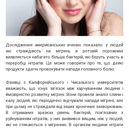
Дослідження американських вчених показало: у людей
які страждають на мігрень в ротовій порожнині
виявляється набагато більше бактерій, які беруть участь в
переробці нітратів. Це може говорити про те, що деякі
продукти здатні провокувати напади головного болю.
Фахівці з Каліфорнійського і Чиказького університетів
вважають, що існує зв’язок між харчуванням людини і
ймовірністю розвитку мігрені. Вони провели аналіз слини і
калу людей, які періодично відчували напади мігрені, але
при цьому не страждали від інших хронічних захворювань.
В отриманих зразках рівень бактерій, пов’язаних з
руйнуванням нітратів, у них виявився вищим, ніж у людей,
які не стикаються з мігренню. В організм людини нітрати