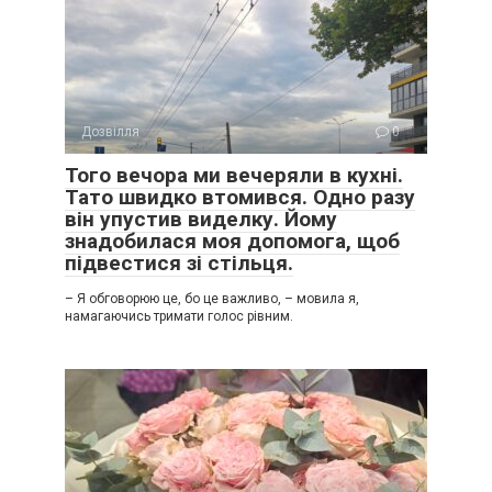
Дозвілля
0
Того вечора ми вечеряли в кухні.
Тато швидко втомився. Одно разу
він упустив виделку. Йому
знадобилася моя допомога, щоб
підвестися зі стільця.
– Я обговорюю це, бо це важливо, – мовила я,
намагаючись тримати голос рівним.