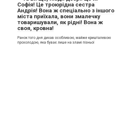
Софія! Це троюрідна сестра
Андрія! Вона ж спеціально з іншого
міста приїхала, вони змалечку
товаришували, як рідні! Вона ж
своя, кровна!
Ранок того дня дихав особливою, майже кришталевою
прохолодою, яка буває лише на зламі пізньої