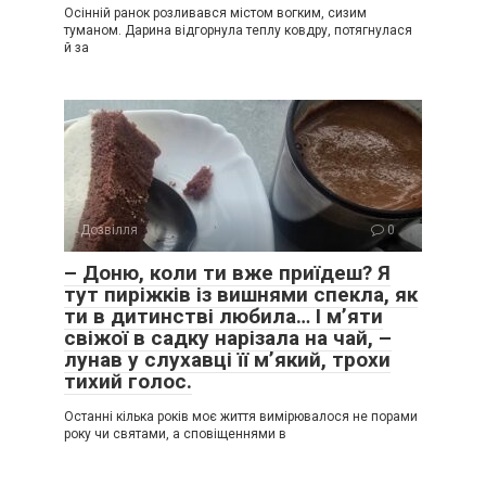
Осінній ранок розливався містом вогким, сизим
туманом. Дарина відгорнула теплу ковдру, потягнулася
й за
Дозвілля
0
– Доню, коли ти вже приїдеш? Я
тут пиріжків із вишнями спекла, як
ти в дитинстві любила… І м’яти
свіжої в садку нарізала на чай, –
лунав у слухавці її м’який, трохи
тихий голос.
Останні кілька років моє життя вимірювалося не порами
року чи святами, а сповіщеннями в