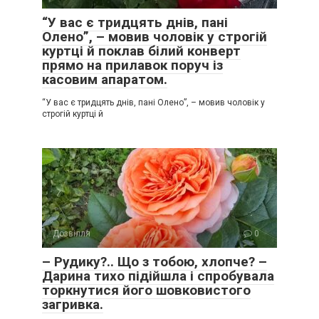
“У вас є тридцять днів, пані
Олено”, – мовив чоловік у строгій
куртці й поклав білий конверт
прямо на прилавок поруч із
касовим апаратом.
“У вас є тридцять днів, пані Олено”, – мовив чоловік у
строгій куртці й
Дозвілля
0
– Рудику?.. Що з тобою, хлопче? –
Дарина тихо підійшла і спробувала
торкнутися його шовковистого
загривка.