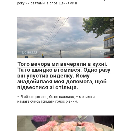
року чи святами, а сповіщеннями в
Дозвілля
0
Того вечора ми вечеряли в кухні.
Тато швидко втомився. Одно разу
він упустив виделку. Йому
знадобилася моя допомога, щоб
підвестися зі стільця.
– Я обговорюю це, бо це важливо, – мовила я,
намагаючись тримати голос рівним.