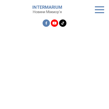
Перейти
INTERMARIUM
до
Новини Міжмор'я
вмісту