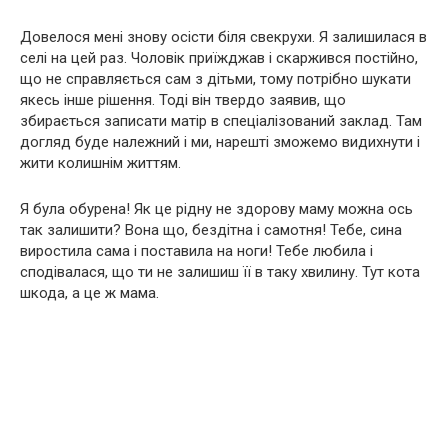
Довелося мені знову осісти біля свекрухи. Я залишилася в
селі на цей раз. Чоловік приїжджав і скаржився постійно,
що не справляється сам з дітьми, тому потрібно шукати
якесь інше рішення. Тоді він твердо заявив, що
збирається записати матір в спеціалізований заклад. Там
догляд буде належний і ми, нарешті зможемо видихнути і
жити колишнім життям.
Я була обурена! Як це рідну не здорову маму можна ось
так залишити? Вона що, бездітна і самотня! Тебе, сина
виростила сама і поставила на ноги! Тебе любила і
сподівалася, що ти не залишиш її в таку хвилину. Тут кота
шкода, а це ж мама.