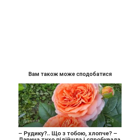
Вам також може сподобатися
Дозвілля
0
– Рудику?.. Що з тобою, хлопче? –
Дарина тихо підійшла і спробувала