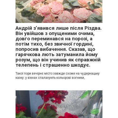
Дозвілля
0
Андрій з’явився лише після Різдва.
Він увійшов з опущеними очима,
довго переминався на порозі, а
потім тихо, без звичної гордині,
попросив вибачення. Сказав, що
гарячкова лють затуманила йому
розум, що він учинив як справжній
телепень і страшенно шкодує.
Такої пори вечірнє місто завжди схоже на чудернацьку
казку: у вікнах спалахують кольорові вогники,