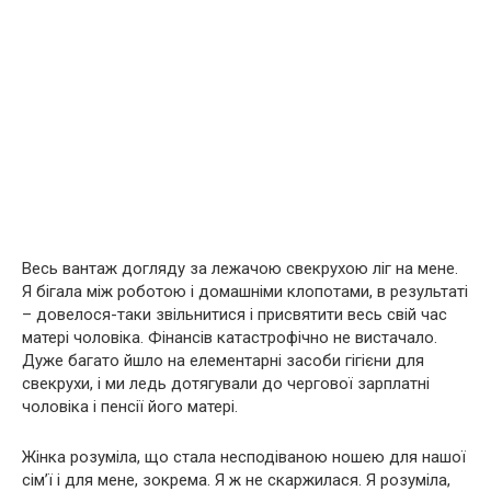
Весь вантаж догляду за лежачою свекрухою ліг на мене.
Я бігала між роботою і домашніми клопотами, в результаті
– довелося-таки звільнитися і присвятити весь свій час
матері чоловіка. Фінансів катастрофічно не вистачало.
Дуже багато йшло на елементарні засоби гігієни для
свекрухи, і ми ледь дотягували до чергової зарплатні
чоловіка і пенсії його матері.
Жінка розуміла, що стала несподіваною ношею для нашої
сім’ї і для мене, зокрема. Я ж не скаржилася. Я розуміла,