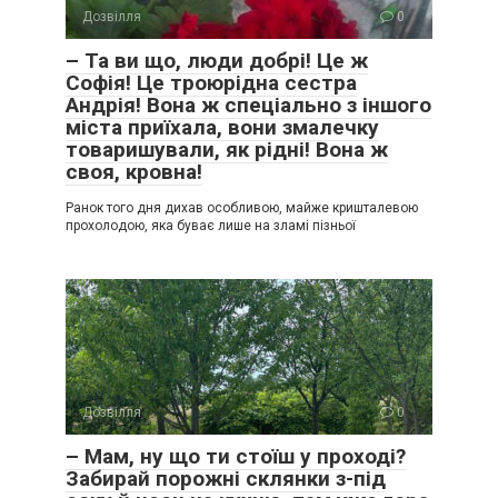
Дозвілля
0
– Та ви що, люди добрі! Це ж
Софія! Це троюрідна сестра
Андрія! Вона ж спеціально з іншого
міста приїхала, вони змалечку
товаришували, як рідні! Вона ж
своя, кровна!
Ранок того дня дихав особливою, майже кришталевою
прохолодою, яка буває лише на зламі пізньої
Дозвілля
0
– Мам, ну що ти стоїш у проході?
Забирай порожні склянки з-під