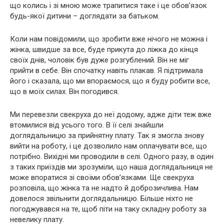
що колись і зі мною може трапитися таке і це обов’язок
будь-якої дитини – доглядати за батьком.
Коли нам повідомили, що зробити вже нічого не можна і
жінка, швидше за все, буде прикута до ліжка до кінця
своїх днів, чоловік був дуже розгублений. Він не міг
прийти в себе. Він спочатку навіть плакав. Я підтримала
його і сказала, що ми впораємося, що я буду робити все,
що в моїх силах. Він погодився.
Ми перевезли свекруха до неї додому, адже діти теж вже
втомилися від усього того. В її селі знайшли
доглядальницю за прийнятну плату. Так я змогла знову
вийти на роботу, і це дозволило нам оплачувати все, що
потрібно. Вихідні ми проводили в селі. Одного разу, в один
з таких приїздів ми зрозуміли, що наша доглядальниця не
може впоратися зі своїми обов’язками. Ще свекруха
розповіла, що жінка та не надто й доброзичлива. Нам
довелося звільнити доглядальницю. Більше ніхто не
погоджувався на те, щоб піти на таку складну роботу за
невелику плату.