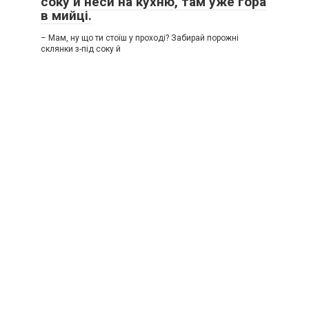
соку й неси на кухню, там уже гора
в мийці.
– Мам, ну що ти стоїш у проході? Забирай порожні
склянки з-під соку й