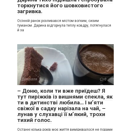
торкнутися його шовковистого
загривка.
Осінній ранок розливався містом вогким, сизим
туманом. Дарина відгорнула теплу ковдру, потягнулася
й за
Дозвілля
0
– Доню, коли ти вже приїдеш? Я
тут пиріжків із вишнями спекла, як
ти в дитинстві любила… І м’яти
свіжої в садку нарізала на чай, –
лунав у слухавці її м’який, трохи
тихий голос.
Останні кілька років моє життя вимірювалося не порами