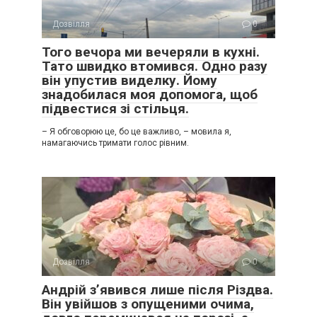
Дозвілля
0
Того вечора ми вечеряли в кухні.
Тато швидко втомився. Одно разу
він упустив виделку. Йому
знадобилася моя допомога, щоб
підвестися зі стільця.
– Я обговорюю це, бо це важливо, – мовила я,
намагаючись тримати голос рівним.
Дозвілля
0
Андрій з’явився лише після Різдва.
Він увійшов з опущеними очима,