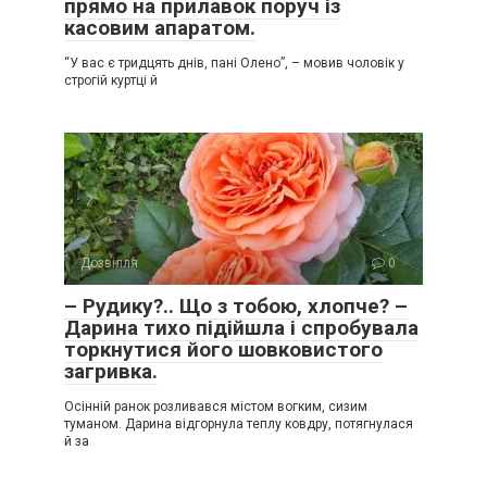
прямо на прилавок поруч із
касовим апаратом.
“У вас є тридцять днів, пані Олено”, – мовив чоловік у
строгій куртці й
Дозвілля
0
– Рудику?.. Що з тобою, хлопче? –
Дарина тихо підійшла і спробувала
торкнутися його шовковистого
загривка.
Осінній ранок розливався містом вогким, сизим
туманом. Дарина відгорнула теплу ковдру, потягнулася
й за