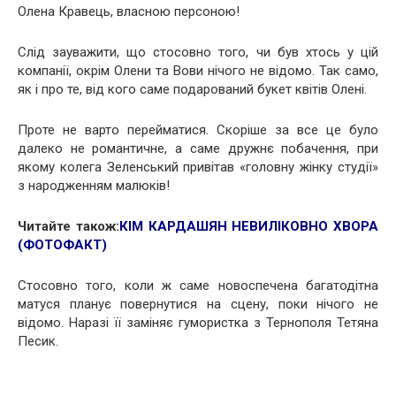
Олена Кравець, власною персоною!
Слід зауважити, що стосовно того, чи був хтось у цій
компанії, окрім Олени та Вови нічого не відомо. Так само,
як і про те, від кого саме подарований букет квітів Олені.
Проте не варто перейматися. Скоріше за все це було
далеко не романтичне, а саме дружнє побачення, при
якому колега Зеленський привітав «головну жінку студії»
з народженням малюків!
Читайте також:
КІМ КАРДАШЯН НЕВИЛІКОВНО ХВОРА
(ФОТОФАКТ)
Стосовно того, коли ж саме новоспечена багатодітна
матуся планує повернутися на сцену, поки нічого не
відомо. Наразі її заміняє гумористка з Тернополя Тетяна
Песик.