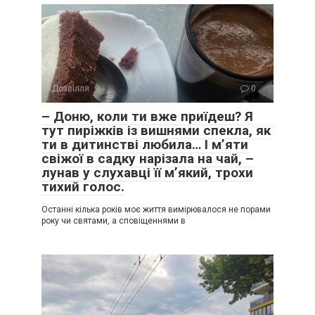
Дозвілля
0
– Доню, коли ти вже приїдеш? Я
тут пиріжків із вишнями спекла, як
ти в дитинстві любила… І м’яти
свіжої в садку нарізала на чай, –
лунав у слухавці її м’який, трохи
тихий голос.
Останні кілька років моє життя вимірювалося не порами
року чи святами, а сповіщеннями в