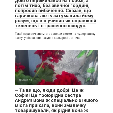
довго переминався на порозі, а
потім тихо, без звичної гордині,
попросив вибачення. Сказав, що
гарячкова лють затуманила йому
розум, що він учинив як справжній
телепень і страшенно шкодує.
Такої пори вечірнє місто завжди схоже на чудернацьку
казку: у вікнах спалахують кольорові вогники,
Дозвілля
0
– Та ви що, люди добрі! Це ж
Софія! Це троюрідна сестра
Андрія! Вона ж спеціально з іншого
міста приїхала, вони змалечку
товаришували, як рідні! Вона ж