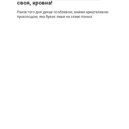
своя, кровна!
Ранок того дня дихав особливою, майже кришталевою
прохолодою, яка буває лише на зламі пізньої