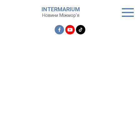
Перейти
INTERMARIUM
до
Новини Міжмор'я
вмісту