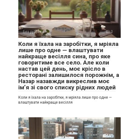
Без рубрики
0
Коли я їхала на заробітки, я мріяла
лише про одне — влаштувати
найкраще весілля сина, про яке
говоритиме все село. Але коли
настав цей день, моє крісло в
ресторані залишилося порожнім, а
Назар назавжди викреслив моє
ім’я зі свого списку рідних людей
Коли я їхала на заробітки, я мріяла лише про одне —
влаштувати найкраще весілля