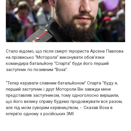
Стало відомо, що після смерті терориста Арсена Павлова
на прізвисько “Моторола” виконувати обов’язки
командира батальйону “Спарта” буде його перший
заступник по позивним “Воха”.
“Тепер керувати славним батальйоном” Спарта “буду я,
перший заступник і друг Мотороли Він завжди мене
представляв заступником, тому одноголосно вирішили,
що його велику справу будемо продовжувати все разом,
але під моїм суворим керівництвом, -. Сказав Воха в
інтерв’ю одному з російських ЗМІ