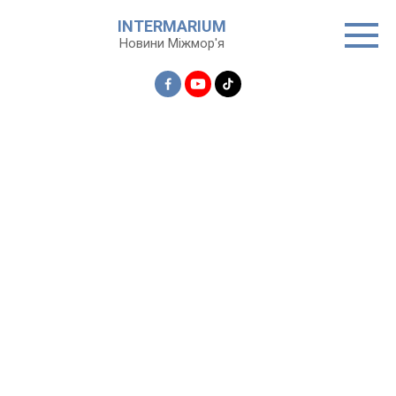
Перейти
INTERMARIUM
до
Новини Міжмор'я
вмісту