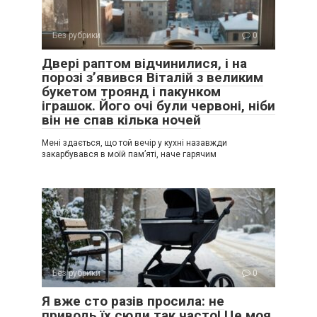
Без рубрики
0
Двері раптом відчинилися, і на
порозі з’явився Віталій з великим
букетом троянд і пакунком
іграшок. Його очі були червоні, ніби
він не спав кілька ночей
Мені здається, що той вечір у кухні назавжди
закарбувався в моїй пам’яті, наче гарячим
Без рубрики
0
Я вже сто разів просила: не
приводь їх сюди так часто! Це моя