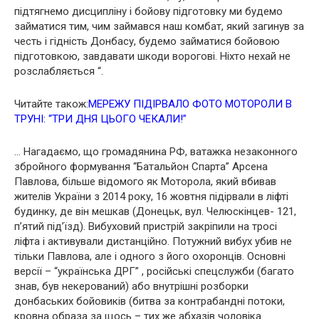
підтягнемо дисципліну і бойову підготовку ми будемо
займатися тим, чим займався наш комбат, який загинув за
честь і гідність Донбасу, будемо займатися бойовою
підготовкою, завдавати шкоди ворогові. Ніхто нехай не
розслабляється “.
Читайте також:
МЕРЕЖУ ПІДІРВАЛО ФОТО МОТОРОЛИ В
ТРУНІ: “ТРИ ДНЯ ЦЬОГО ЧЕКАЛИ!”
… Нагадаємо, що громадянина РФ, ватажка незаконного
збройного формування “Батальйон Спарта” Арсена
Павлова, більше відомого як Моторола, який вбивав
жителів України з 2014 року, 16 жовтня підірвали в ліфті
будинку, де він мешкав (Донецьк, вул. Челюскінцев- 121,
п’ятий під’їзд). Вибуховий пристрій закріпили на тросі
ліфта і активували дистанційно. Потужний вибух убив не
тільки Павлова, але і одного з його охоронців. Основні
версії – “українська ДРГ” , російські спецслужби (багато
знав, був некерований) або внутрішні розборки
донбаських бойовиків (битва за контрабандні потоки,
кровна образа за щось – тих же абхазів чоловіка