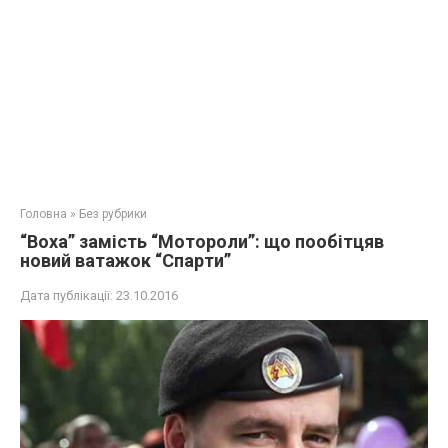
Головна
»
Без рубрики
“Воха” замість “Мотороли”: що пообітцяв
новий ватажок “Спарти”
Дата публікації:
23.10.2016