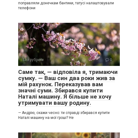
поправляли донечкам бантики, татусі налаштовували
телефони
Без рубрики
0
Саме так, — відповіла я, тримаючи
сумку. — Ваш син два роки жив за
мій рахунок. Переказував вам
значні суми. Збирався купити
Наталі машину. Я більше не хочу
утримувати вашу родину.
— Андрію, скажи чесно: ти справді збирався купити
Наталі машину на мої гроші? Не