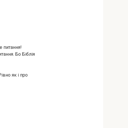
е питання!
тання. Бо Біблія
івно як і про