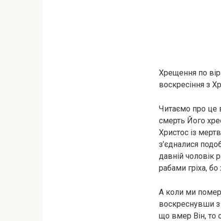
Хрещення по вірі
воскресіння з Х
Читаємо про це в
смерть Його хре
Христос із мертв
з’єдналися подо
давній чоловік р
рабами гріха, бо
А коли ми помер
воскреснувши з 
що вмер Він, то 