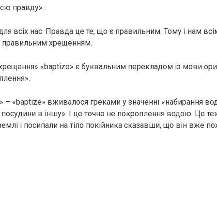
сю правду».
ля всіх нас. Правда це те, що є правильним. Тому і нам всі
д правильним хрещенням.
хрещення» «baptizо» є буквальним перекладом із мови ориг
плення».
» – «baptizе» вживалося греками у значенні «набирання вод
 посудини в іншу». І це точно не покроплення водою. Це те
емлі і посипали на тіло покійника сказавши, що він вже п