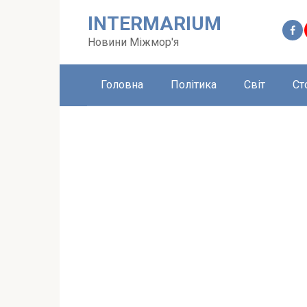
Перейти
INTERMARIUM
до
вмісту
Новини Міжмор'я
Головна
Політика
Світ
Ст