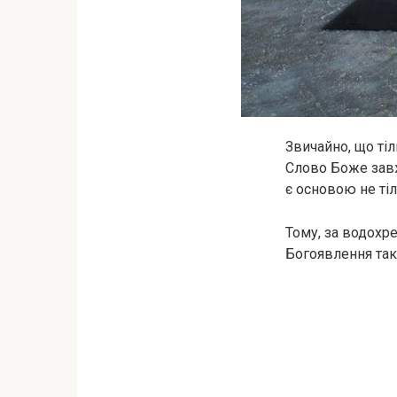
Звичайно, що тіл
Слово Боже завж
є основою не тіл
Тому, за водохре
Богоявлення тако