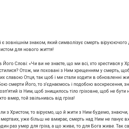
 є зовнішнім знаком, який символізує смерть віруюючого дл
ристом для нового життя!
 Його Слові: «Чи ви не знаєте, що ми всі, хто хрестився у Хр
стилися? Отож, ми поховані з Ним хрещенням у смерть, щоб
их славою Отця, так щоб і ми стали ходити в обновленні жи
бою смерти Його, то з’єднаємось і подобою воскресення, з
озп’ятий із Ним, щоб знищилось тіло гріховне, щоб не бути
 хто вмер, той звільнивсь від гріха!
ли з Христом, то віруємо, що й жити з Ним будемо, знаючи,
мертвих, уже більш не вмирає, смерть над Ним не панує в
один раз умер для гріха, а що живе, то для Бога живе. Так с