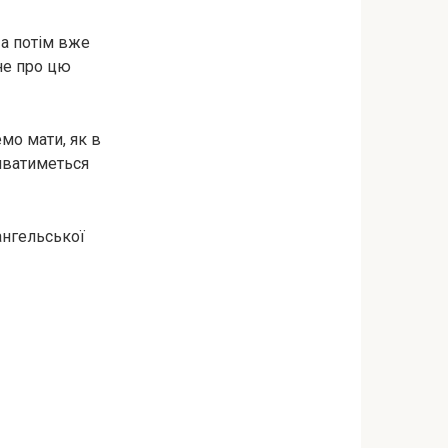
 а потім вже
сне про цю
мо мати, як в
зиватиметься
вангельської