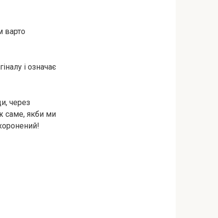
м варто
іналу і означає
и, через
ж саме, якби ми
охоронений!