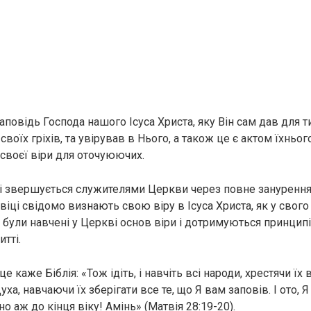
повідь Господа нашого Ісуса Христа, яку Він сам дав для ти
своїх гріхів, та увірував в Нього, а також це є актом їхньо
 своєї віри для оточуюючих.
і звершується служителями Церкви через повне занурення
віці свідомо визнають свою віру в Ісуса Христа, як у свого
а, були навчені у Церкві основ віри і дотримуються принци
тті.
це каже Біблія: «Тож ідіть, і навчіть всі народи, хрестячи їх в 
Духа, навчаючи їх зберігати все те, що Я вам заповів. І ото,
 аж до кінця віку! Амінь» (Матвія 28:19-20).