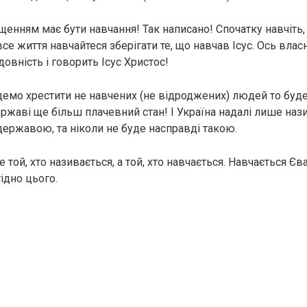
щенням має бути навчання! Так написано! Спочатку навчіть,
, все життя навчайтеся зберігати те, що навчав Ісус. Ось вла
овність і говорить Ісус Христос!
демо хрестити не навчених (не відроджених) людей то буде
державі ще більш плачевний стан! І Україна надалі лише на
ержавою, та ніколи не буде насправді такою.
е той, хто називається, а той, хто навчається. Навчається Є
ідно цього.