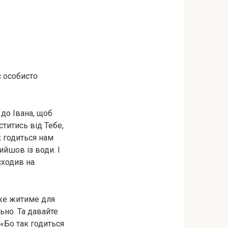
с особисто
 до Івана, щоб
титись від Тебе,
ак годиться нам
ийшов із води. І
сходив на
вже житиме для
ьно. Та давайте
«Бо так годиться