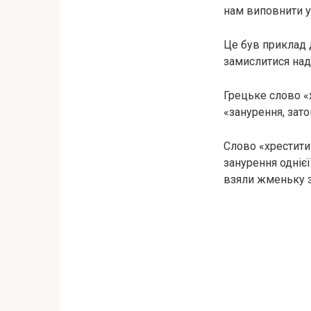
нам виповнити у
Це був приклад д
замислитися на
Грецьке слово «
«занурення, зато
Слово «хрестити
занурення однієї
взяли жменьку з