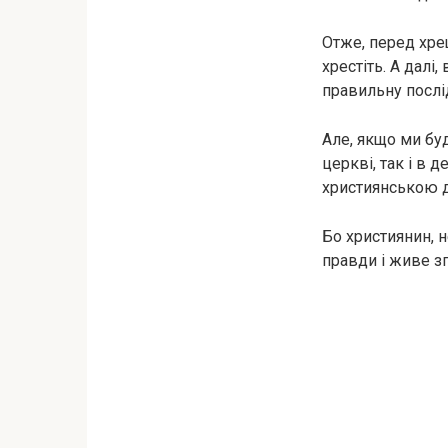
Отже, перед хре
хрестіть. А далі
правильну послід
Але, якщо ми бу
церкві, так і в 
християнською д
Бо християнин, н
правди і живе зг