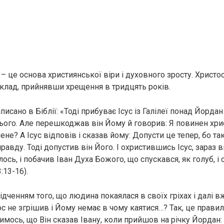
– це основа християнської віри і духовного зросту. Христо
клад, прийнявши хрещення в тридцять років.
аписано в Біблії: «Тоді прибуває Ісус із Галілеї понад Йордан
нього. Але перешкоджав він Йому й говорив: Я повинен хрис
 мене? А Ісус відповів і сказав йому: Допусти це тепер, бо т
авду. Тоді допустив він Його. І охристившись Ісус, зараз в
ось, і побачив Іван Духа Божого, що спускався, як голуб, і 
:13-16).
ідченням того, що людина покаялася в своїх гріхах і далі 
ос не згрішив і Йому немає в чому каятися…? Так, це правил
мось, що Він сказав Івану, коли прийшов на річку Йордан: 