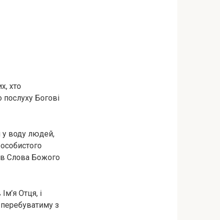
х, хто
го послуху Богові
 у воду людей,
 особистого
пів Слова Божого
Ім’я Отця, і
 Я перебуватиму з