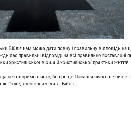
ьки Біблія нам може дати повну і правильну відповідь на ц
ди дає правильні відповіді на всі правильно поставлені пи
ьки християнської віри, а й християнської практики життя!
ща не говоримо нічого, бо про це Писання нічого не пише. Р
ж. Отже, хрещення у світлі Біблії…