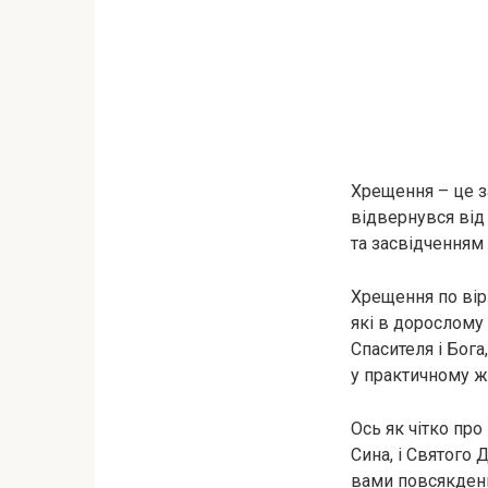
Хрещення – це за
відвернувся від 
та засвідченням
Хрещення по вір
які в дорослому 
Спасителя і Бог
у практичному жи
Ось як чітко про 
Сина, і Святого 
вами повсякденно