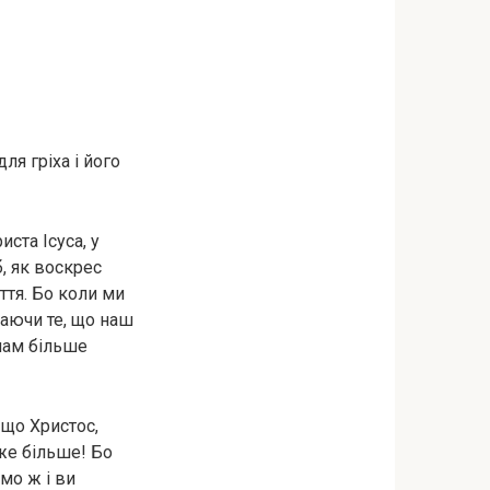
я гріха і його
иста Ісуса, у
, як воскрес
ття. Бо коли ми
наючи те, що наш
 нам більше
 що Христос,
же більше! Бо
амо ж і ви