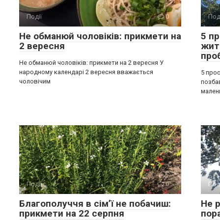
Події
0
Под
Не обманюй чоловіків: прикмети на
5 п
2 вересня
жит
про
Не обманюй чоловіків: прикмети на 2 вересня У
народному календарі 2 вересня вважається
5 прос
чоловічим
позба
мален
Події
0
Под
Благополуччя в сім’ї не побачиш:
Не р
прикмети на 22 серпня
пор