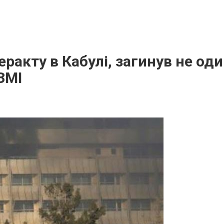
рaкту в Кабулі, зaгинyв не оди
ЗМІ