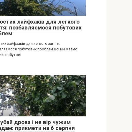
ії
0
ростих лайфхаків для легкого
тя: позбавляємося побутових
блем
тих лайфхаків для легкого життя:
вляємося побутових проблем Всі ми маємо
ькі побутові
ії
0
убай дрова і не вір чужим
адам: прикмети на 6 серпня