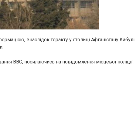
ормацією, внаслідок тeрaкту у столиці Афганістану Кабулі
и.
ання ВВС, посилаючись на повідомлення місцевої полiцiї.