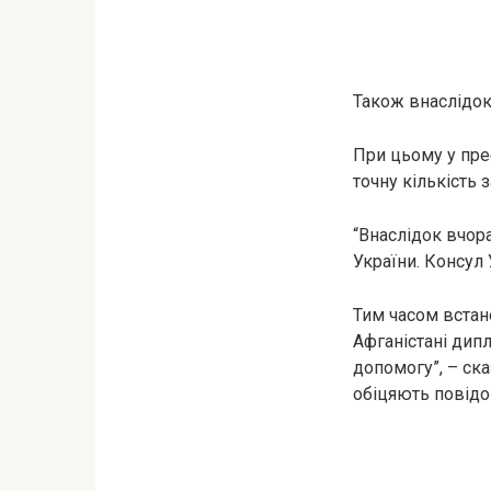
Також внаслідок
При цьому у прес
точну кількість 
“Внаслідок вчор
України. Консул 
Тим часом встан
Афганістані дип
дoпoмoгу”, – ск
обіцяють повідом