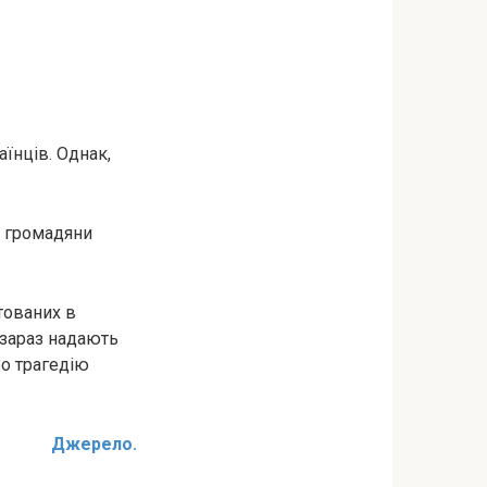
їнців. Однак,
и громадяни
тованих в
 зараз надають
ро трaгедiю
Джерело.