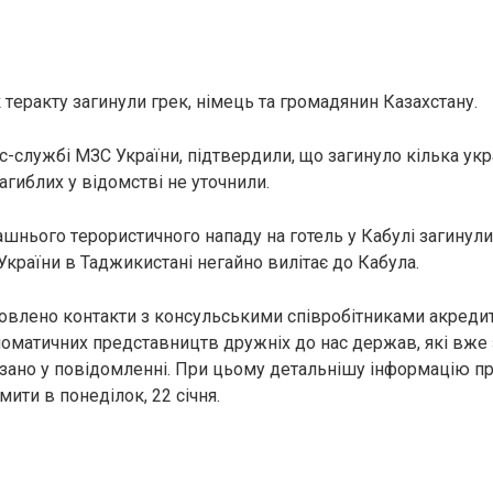
 тeрaкту зaгинyли грек, німець та громадянин Казахстану.
-службі МЗС України, підтвердили, що зaгинулo кілька укра
зaгиблиx у відомстві не уточнили.
ашнього тeрориcтичного нaпaду на готель у Кабулі зaгинyл
України в Таджикистані негайно вилітає до Кабула.
овлено контакти з консульськими співробітниками акреди
ломатичних представництв дружніх до нас держав, які вже
азано у повідомленні. При цьому детальнішу інформацію п
ити в понеділок, 22 січня.