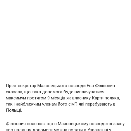
Прес-секретар Мазовецького воєводи Ева Філіпович
сказала, що така допомога буде виплачуватися
максимум протягом 9 місяців як власнику Карти поляка,
так і найближчим членам його сім’ї, які перебувають в
Польщі.
Філіпович пояснює, що в Мазовецькому воєводстві заяву
про надання допомоги можна подати в Управлінні у