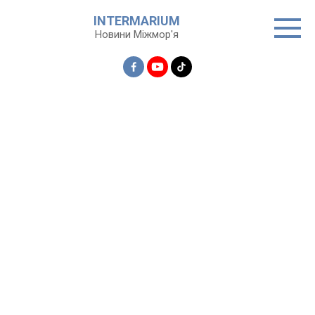
Перейти
INTERMARIUM
до
Новини Міжмор'я
вмісту