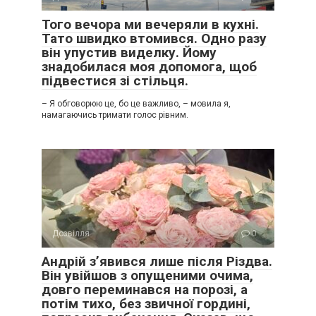
Того вечора ми вечеряли в кухні.
Тато швидко втомився. Одно разу
він упустив виделку. Йому
знадобилася моя допомога, щоб
підвестися зі стільця.
– Я обговорюю це, бо це важливо, – мовила я,
намагаючись тримати голос рівним.
Дозвілля
0
Андрій з’явився лише після Різдва.
Він увійшов з опущеними очима,
довго переминався на порозі, а
потім тихо, без звичної гордині,