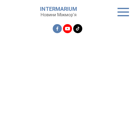
Перейти
INTERMARIUM
до
Новини Міжмор'я
вмісту