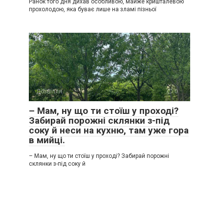
Ранок того дня дихав особливою, майже кришталевою
прохолодою, яка буває лише на зламі пізньої
Дозвілля
0
– Мам, ну що ти стоїш у проході?
Забирай порожні склянки з-під
соку й неси на кухню, там уже гора
в мийці.
– Мам, ну що ти стоїш у проході? Забирай порожні
склянки з-під соку й