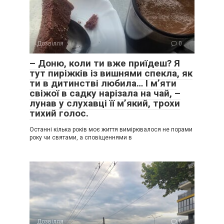
Дозвілля
0
– Доню, коли ти вже приїдеш? Я
тут пиріжків із вишнями спекла, як
ти в дитинстві любила… І м’яти
свіжої в садку нарізала на чай, –
лунав у слухавці її м’який, трохи
тихий голос.
Останні кілька років моє життя вимірювалося не порами
року чи святами, а сповіщеннями в
Дозвілля
0