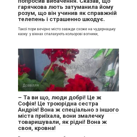
попросив вибачення. Сказав, що
гарячкова лють затуманила йому
розум, що він учинив як справжній
телепень і страшенно шкодує.
Такої пори вечірнє місто завжди схоже на чудернацьку
казку: у вікнах спалахують кольорові вогники,
Дозвілля
0
– Та ви що, люди добрі! Це ж
Софія! Це троюрідна сестра
Андрія! Вона ж спеціально з іншого
міста приїхала, вони змалечку
товаришували, як рідні! Вона ж
своя, кровна!