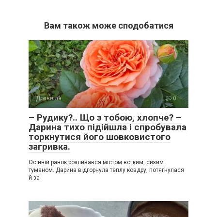
Вам також може сподобатися
Дозвілля
0
– Рудику?.. Що з тобою, хлопче? –
Дарина тихо підійшла і спробувала
торкнутися його шовковистого
загривка.
Осінній ранок розливався містом вогким, сизим
туманом. Дарина відгорнула теплу ковдру, потягнулася
й за