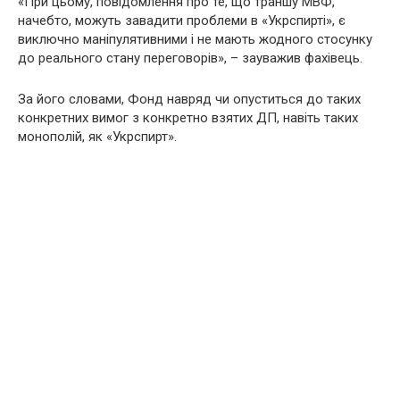
«При цьому, повідомлення про те, що траншу МВФ,
начебто, можуть завадити проблеми в «Укрспирті», є
виключно маніпулятивними і не мають жодного стосунку
до реального стану переговорів», – зауважив фахівець.
За його словами, Фонд навряд чи опуститься до таких
конкретних вимог з конкретно взятих ДП, навіть таких
монополій, як «Укрспирт».