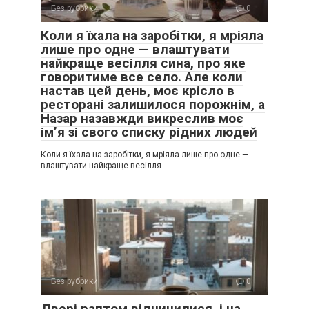
Без рубрики
0
Коли я їхала на заробітки, я мріяла
лише про одне — влаштувати
найкраще весілля сина, про яке
говоритиме все село. Але коли
настав цей день, моє крісло в
ресторані залишилося порожнім, а
Назар назавжди викреслив моє
ім’я зі свого списку рідних людей
Коли я їхала на заробітки, я мріяла лише про одне —
влаштувати найкраще весілля
Без рубрики
0
Двері раптом відчинилися, і на