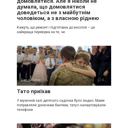
домовлятися. Але я ніколи не
думала, що домовлятися
доведеться не з майбутнім
чоловіком, а з власною ріднею
Кажуть, що ремонт і підготовка до весілля – це
найкраща перевірка на те, чи
Без рубрики
0
Тато приїхав
У музичній залі дитячого садочка було людно. Мами
поправляли донечкам бантики, татусі налаштовували
телефони