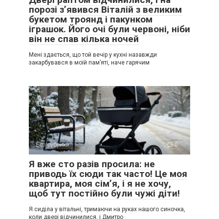
порозі з’явився Віталій з великим
букетом троянд і пакунком
іграшок. Його очі були червоні, ніби
він не спав кілька ночей
Мені здається, що той вечір у кухні назавжди
закарбувався в моїй пам’яті, наче гарячим
Без рубрики
0
Я вже сто разів просила: не
приводь їх сюди так часто! Це моя
квартира, моя сім’я, і я не хочу,
щоб тут постійно були чужі діти!
Я сиділа у вітальні, тримаючи на руках нашого синочка,
коли двері відчинилися, і Дмитро