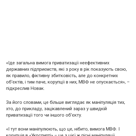
«Іде загальна вимога приватизації неефективних
державних підприємств, які з року в рік показують свою,
як правило, фіктивну збитковість, але до конкретних
об’єктів, і тим паче, корупції в них, МВФ не опускається», –
підкреслив Новак.
За його словами, це більше виглядає як маніпуляція тих,
хто, до прикладу, зацікавлений зараз у швидкій
приватизації того чи іншого об’єкту.
«І тут вони маніпулюють, що це, нібито, вимога МВФ. І
корупція в «Укрспирті» – це з цієї ж пісні маніпуляції.