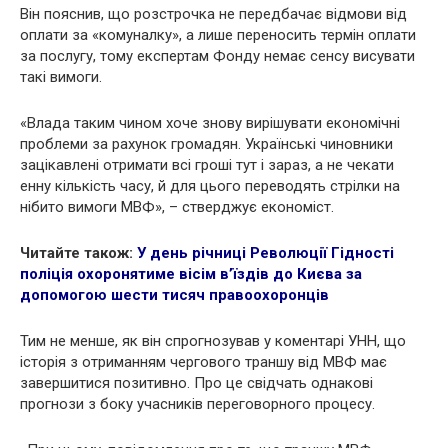
Він пояснив, що розстрочка не передбачає відмови від
оплати за «комуналку», а лише переносить термін оплати
за послугу, тому експертам Фонду немає сенсу висувати
такі вимоги.
«Влада таким чином хоче знову вирішувати економічні
проблеми за рахунок громадян. Українські чиновники
зацікавлені отримати всі гроші тут і зараз, а не чекати
енну кількість часу, й для цього переводять стрілки на
нібито вимоги МВФ», – стверджує економіст.
Читайте також:
У день річниці Революції Гідності
поліція охоронятиме вісім в’їздів до Києва за
допомогою шести тисяч правоохоронців
Тим не менше, як він спрогнозував у коментарі УНН, що
історія з отриманням чергового траншу від МВФ має
завершитися позитивно. Про це свідчать однакові
прогнози з боку учасників переговорного процесу.