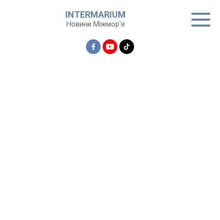
Перейти
INTERMARIUM
до
Новини Міжмор'я
вмісту