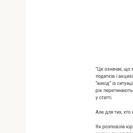
“Це означає, що
податків і акциз
“вихід” із ситуа
рік перетинают
у статті.
Але для тих, хто
Як розповіла юр