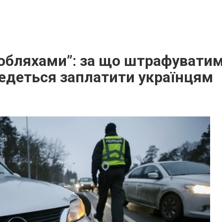
робляхами”: за що штрафуватиму
едеться заплатити українцям