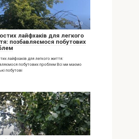
ії
0
ростих лайфхаків для легкого
тя: позбавляємося побутових
блем
тих лайфхаків для легкого життя:
вляємося побутових проблем Всі ми маємо
ькі побутові
ії
0