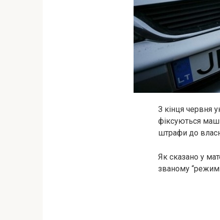
З кінця червня у
фіксуються маши
штрафи до власн
Як сказано у мат
званому “режимі