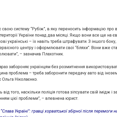
 свою систему “Рубіж”, в яку переносить інформацію про во
території України понад два місяці. Якщо вони все ще на є
ві українські – їх навіть треба штрафувати. З іншого боку, 
ервісного центру і оформлювати свої “бляхи”. Вони вже стаю
лювати”, – зазначив Плахотник.
зараз забороняє українцям без розмитнення використовуват
єдина проблема – треба заборонити передачу авто від іноз
є Ольга Ніколаєнко.
ь від того, наскільки поліція готова зіпсувати свій імідж і 
нням цієї проблеми”, – впевнена юрист.
:
“Слава Україні”: гравці хорватської збірної після перемоги 