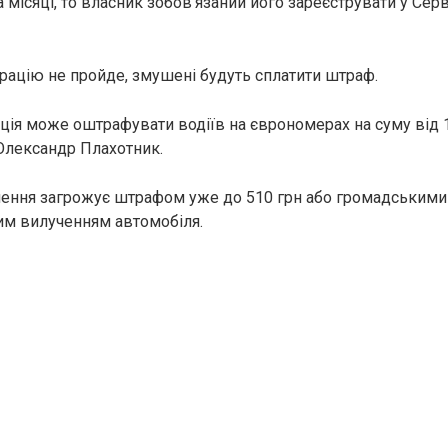
 місяці, то власник зобов’язаний його зареєструвати у Сер
страцію не пройде, змушені будуть сплатити штраф.
ція може оштрафувати водіїв на єврономерах на суму від 1
Олександр Плахотник.
ення загрожує штрафом уже до 510 грн або громадськими
им вилученням автомобіля.