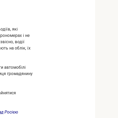
діїв, які
врономерах і не
звісно, водії
ть на облік, їх
и автомобілі
емця громадянину
зайнятися
над Росією