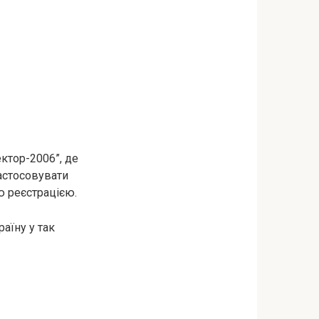
ектор-2006”, де
астосовувати
ю реєстрацією.
раїну у так