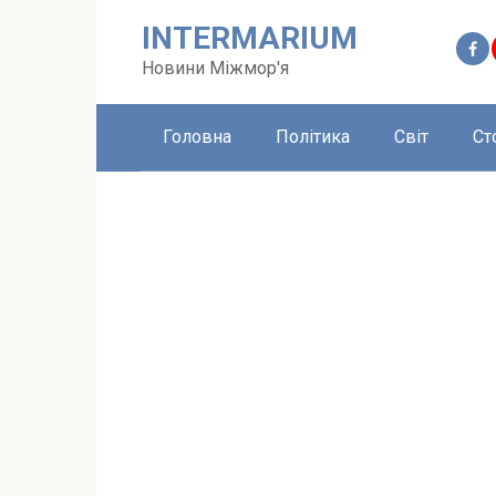
Перейти
INTERMARIUM
до
вмісту
Новини Міжмор'я
Головна
Політика
Світ
Ст