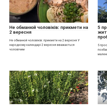
Події
0
Под
Не обманюй чоловіків: прикмети на
5 п
2 вересня
жит
про
Не обманюй чоловіків: прикмети на 2 вересня У
народному календарі 2 вересня вважається
5 прос
чоловічим
позба
мален
Події
0
Под