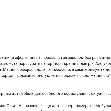
 машини оформлені на іноземців і за законом без розмитнен
ів можуть перебувати на території країни цілий рік. Але ук
ції. Машини оформлюють на іноземців, а самі отримують дов
ь кордон і роками користуються нерозмитненою машиною”,
 привіз автомобіль для особистого користування, ситуація з
ист Ольга Ніколаєнко, якщо авто на єврономерах перебуває