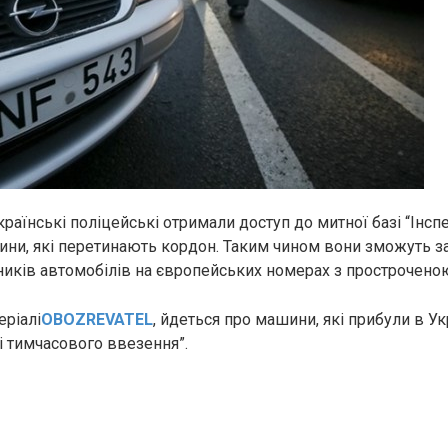
країнські поліцейські отримали доступ до митної базі “Інсп
ни, які перетинають кордон. Таким чином вони зможуть з
иків автомобілів на європейських номерах з прострочено
еріалі
OBOZREVATEL
, йдеться про машини, які прибули в Ук
 тимчасового ввезення”.