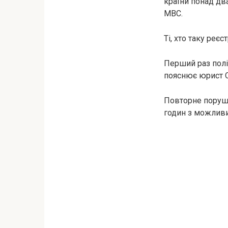
країни понад два
МВС.
Ті, хто таку реє
Перший раз полі
пояснює юрист 
Повторне поруш
годин з можлив