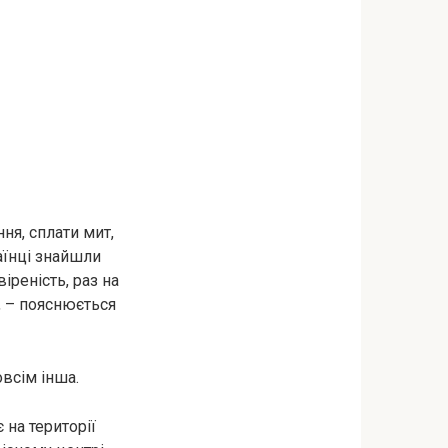
ня, сплати мит,
раїнці знайшли
іреність, раз на
 – пояснюється
овсім інша.
 на території