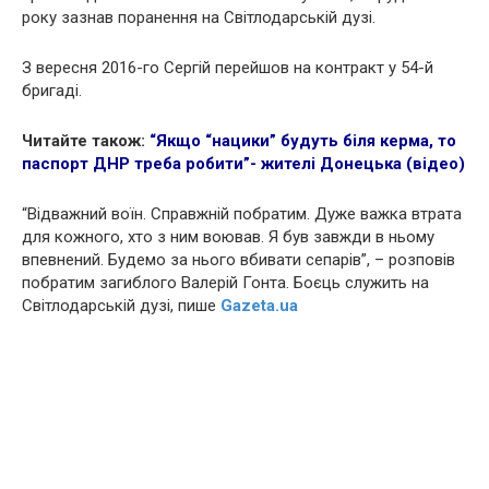
року зазнав поранення на Світлодарській дузі.
З вересня 2016-го Сергій перейшов на контракт у 54-й
бригаді.
Читайте також:
“Якщо “нацики” будуть біля керма, то
паспорт ДНР треба робити”- жителі Донецька (відео)
“Відважний воїн. Справжній побратим. Дуже важка втрата
для кожного, хто з ним воював. Я був завжди в ньому
впевнений. Будемо за нього вбивати сепарів”, – розповів
побратим загиблого Валерій Гонта. Боєць служить на
Світлодарській дузі, пише
Gazeta.ua