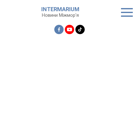
Перейти
INTERMARIUM
до
Новини Міжмор'я
вмісту