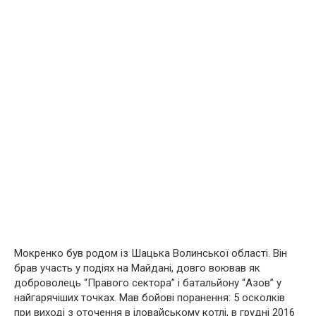
Мокренко був родом із Шацька Волинської області. Він
брав участь у подіях на Майдані, довго воював як
доброволець “Правого сектора” і батальйону “Азов” у
найгарячіших точках. Мав бойові поранення: 5 осколків
при виході з оточення в іловайському котлі, в грудні 2016