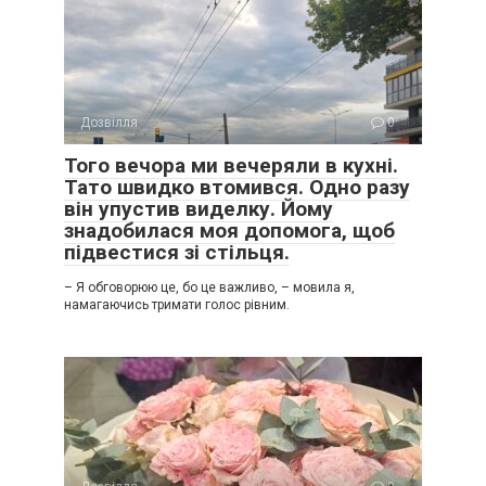
Дозвілля
0
Того вечора ми вечеряли в кухні.
Тато швидко втомився. Одно разу
він упустив виделку. Йому
знадобилася моя допомога, щоб
підвестися зі стільця.
– Я обговорюю це, бо це важливо, – мовила я,
намагаючись тримати голос рівним.