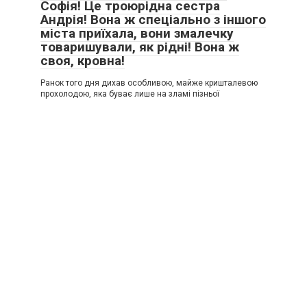
Софія! Це троюрідна сестра
Андрія! Вона ж спеціально з іншого
міста приїхала, вони змалечку
товаришували, як рідні! Вона ж
своя, кровна!
Ранок того дня дихав особливою, майже кришталевою
прохолодою, яка буває лише на зламі пізньої