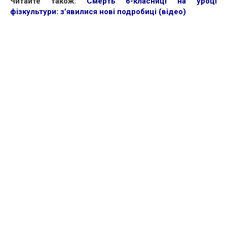
Читайте також:
Смерть 6-класниці на уроці
фізкультури: з’явилися нові подробиці (відео)