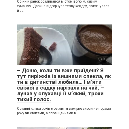
Осінній ранок розливався містом вогким, сизим
туманом. Дарина відгорнула теплу ковдру, потягнулася
й за
Дозвілля
0
– Доню, коли ти вже приїдеш? Я
тут пиріжків із вишнями спекла, як
ти в дитинстві любила… І м’яти
свіжої в садку нарізала на чай, –
лунав у слухавці її м’який, трохи
тихий голос.
Останні кілька років моє життя вимірювалося не порами
року чи святами, а сповіщеннями в