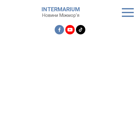
Перейти
INTERMARIUM
до
Новини Міжмор'я
вмісту