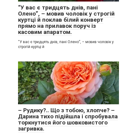
“У вас є тридцять днів, пані
Олено”, – мовив чоловік у строгій
куртці й поклав білий конверт
прямо на прилавок поруч із
касовим апаратом.
“У вас є тридцять днів, пані Олено”, – мовив чоловік у
строгій куртці й
Дозвілля
0
– Рудику?.. Що з тобою, хлопче? –
Дарина тихо підійшла і спробувала
торкнутися його шовковистого
загривка.