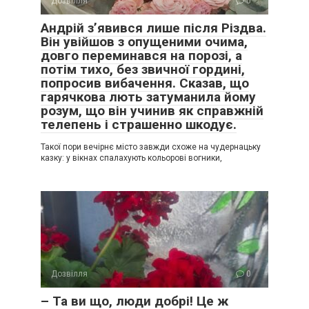
Дозвілля
0
Андрій з’явився лише після Різдва.
Він увійшов з опущеними очима,
довго переминався на порозі, а
потім тихо, без звичної гордині,
попросив вибачення. Сказав, що
гарячкова лють затуманила йому
розум, що він учинив як справжній
телепень і страшенно шкодує.
Такої пори вечірнє місто завжди схоже на чудернацьку
казку: у вікнах спалахують кольорові вогники,
Дозвілля
0
– Та ви що, люди добрі! Це ж