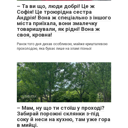
– Та ви що, люди добрі! Це ж
Софія! Це троюрідна сестра
Андрія! Вона ж спеціально з іншого
міста приїхала, вони змалечку
товаришували, як рідні! Вона ж
своя, кровна!
Ранок того дня дихав особливою, майже кришталевою
прохолодою, яка буває лише на зламі пізньої
Дозвілля
0
– Мам, ну що ти стоїш у проході?
Забирай порожні склянки з-під
соку й неси на кухню, там уже гора
в мийці.