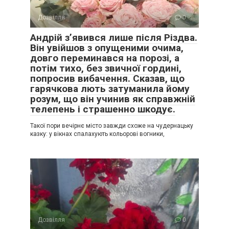
Дозвілля
0
Андрій з’явився лише після Різдва.
Він увійшов з опущеними очима,
довго переминався на порозі, а
потім тихо, без звичної гордині,
попросив вибачення. Сказав, що
гарячкова лють затуманила йому
розум, що він учинив як справжній
телепень і страшенно шкодує.
Такої пори вечірнє місто завжди схоже на чудернацьку
казку: у вікнах спалахують кольорові вогники,
Дозвілля
0