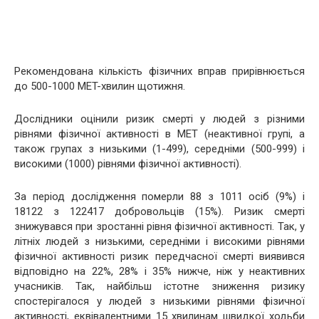
Рекомендована кількість фізичних вправ прирівнюється
до 500-1000 MET-хвилин щотижня.
Дослідники оцінили ризик смерті у людей з різними
рівнями фізичної активності в МЕТ (неактивної групі, а
також групах з низькими (1-499), середніми (500-999) і
високими (1000) рівнями фізичної активності).
За період дослідження померли 88 з 1011 осіб (9%) і
18122 з 122417 добровольців (15%). Ризик смерті
знижувався при зростанні рівня фізичної активності. Так, у
літніх людей з низькими, середніми і високими рівнями
фізичної активності ризик передчасної смерті виявився
відповідно на 22%, 28% і 35% нижче, ніж у неактивних
учасників. Так, найбільш істотне зниження ризику
спостерігалося у людей з низькими рівнями фізичної
активності, еквівалентними 15 хвилинам швидкої ходьби