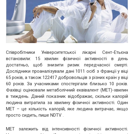
Співробітники Університетської лікарні Сент-Етьєна
встановили: 15 хвилин фізичної активності в день
достатньо, щоб знизити ризик передчасної смерті.
Дослідники проаналізували дані 1011 осіб з Франції у віці
65 років, а також 122417 добровольців з різних країн у віці
60 років. За учасниками спостерігали близько 10 років.
Фахівці оцінювали метаболічний еквівалент (MET)-хвилин
в тиждень. Даний показник відображає, скільки калорій
людина витратила за хвилину фізичної активності. Один
MET – це кількість калорій, яке людина витрачає, якщо
просто сидить, пише NDTV .
MET залежить від інтенсивності фізичної активності.