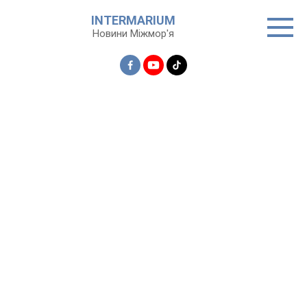
Перейти
INTERMARIUM
до
Новини Міжмор'я
вмісту