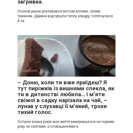
загривка.
Осінній ранок розливався містом вогким, сизим
туманом. Дарина відгорнула теплу ковдру, потягнулася
й за
Дозвілля
0
– Доню, коли ти вже приїдеш? Я
тут пиріжків із вишнями спекла, як
ти в дитинстві любила… І м’яти
свіжої в садку нарізала на чай, –
лунав у слухавці її м’який, трохи
тихий голос.
Останні кілька років моє життя вимірювалося не порами
року чи святами, а сповіщеннями в