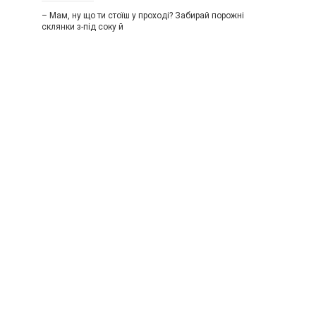
– Мам, ну що ти стоїш у проході? Забирай порожні
склянки з-під соку й