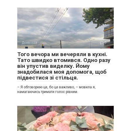
Дозвілля
0
Того вечора ми вечеряли в кухні.
Тато швидко втомився. Одно разу
він упустив виделку. Йому
знадобилася моя допомога, щоб
підвестися зі стільця.
– Я обговорюю це, бо це важливо, – мовила я,
намагаючись тримати голос рівним.