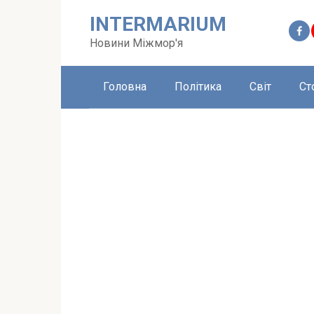
Перейти
INTERMARIUM
до
вмісту
Новини Міжмор'я
Головна
Політика
Світ
Ст