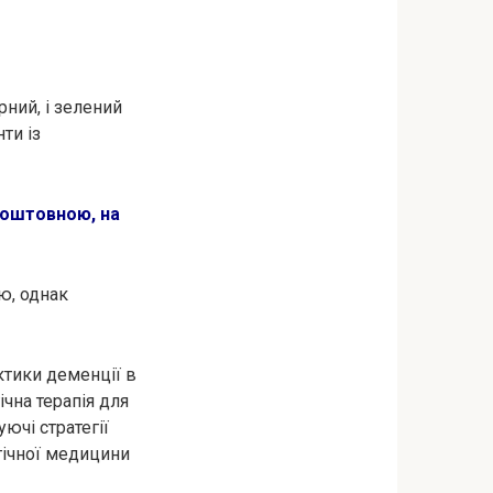
рний, і зелений
ти із
коштовною, на
ю, однак
ктики деменції в
ічна терапія для
ючі стратегії
гічної медицини