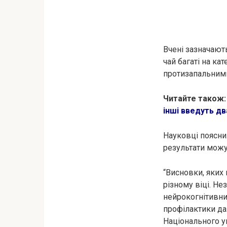
Вчені зазначають
чай багаті на ка
протизапальним
Читайте також
інші введуть дв
Науковці поясни
результати можут
“Висновки, яких
різному віці. Не
нейрокогнітивни
профілактики да
Національного у