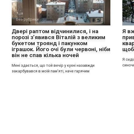
Без рубрики
0
Без
Двері раптом відчинилися, і на
Я вж
порозі з’явився Віталій з великим
при
букетом троянд і пакунком
квар
іграшок. Його очі були червоні, ніби
щоб 
він не спав кілька ночей
Я сиді
синочк
Мені здається, що той вечір у кухні назавжди
закарбувався в моїй пам’яті, наче гарячим