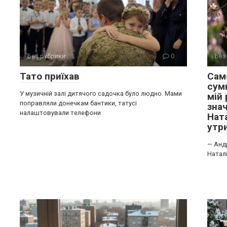
Без рубрики
0
Без
Тато приїхав
Сам
сум
У музичній залі дитячого садочка було людно. Мами
мій
поправляли донечкам бантики, татусі
зна
налаштовували телефони
Нат
утр
— Андр
Наталі