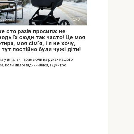
 рубрики
0
е сто разів просила: не
водь їх сюди так часто! Це моя
тира, моя сім’я, і я не хочу,
тут постійно були чужі діти!
ла у вітальні, тримаючи на руках нашого
а, коли двері відчинилися, і Дмитро