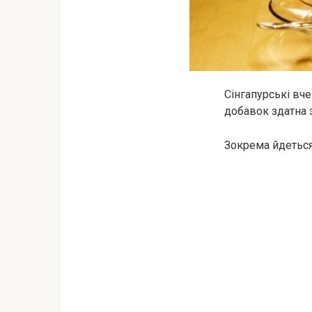
Сінгапурські вч
добавок здатна з
Зокрема йдеться