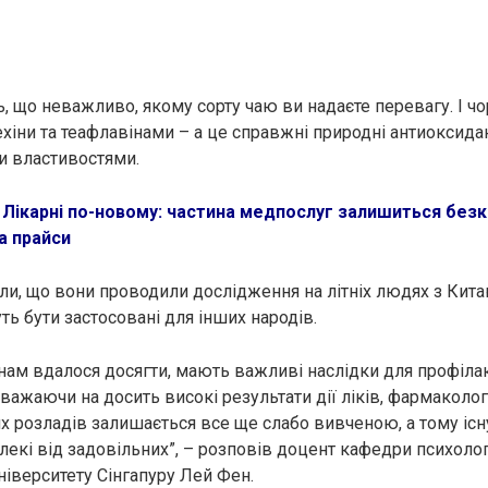
, що неважливо, якому сорту чаю ви надаєте перевагу. І чо
техіни та теафлавінами – а це справжні природні антиоксидан
и властивостями.
:
Лікарні по-новому: частина медпослуг залишиться без
а прайси
ли, що вони проводили дослідження на літніх людях з Кита
ь бути застосовані для інших народів.
 нам вдалося досягти, мають важливі наслідки для профіла
зважаючи на досить високі результати дії ліків, фармаколог
х розладів залишається все ще слабо вивченою, а тому існу
лекі від задовільних”, – розповів доцент кафедри психоло
ніверситету Сінгапуру Лей Фен.