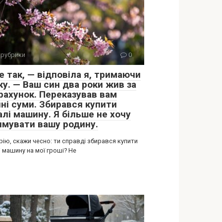
 рубрики
0
е так, — відповіла я, тримаючи
ку. — Ваш син два роки жив за
 рахунок. Переказував вам
чні суми. Збирався купити
алі машину. Я більше не хочу
имувати вашу родину.
ію, скажи чесно: ти справді збирався купити
 машину на мої гроші? Не