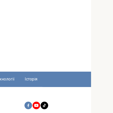
хнології
Історія