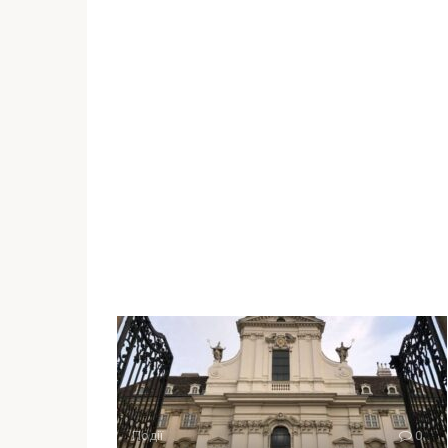
Події
0