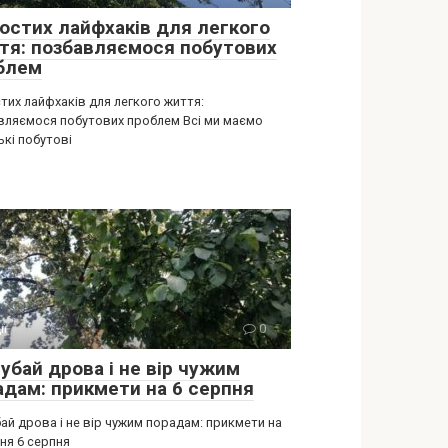
ростих лайфхаків для легкого
тя: позбавляємося побутових
блем
тих лайфхаків для легкого життя:
вляємося побутових проблем Всі ми маємо
ькі побутові
ії
0
убай дрова і не вір чужим
адам: прикмети на 6 серпня
ай дрова і не вір чужим порадам: прикмети на
ня 6 серпня