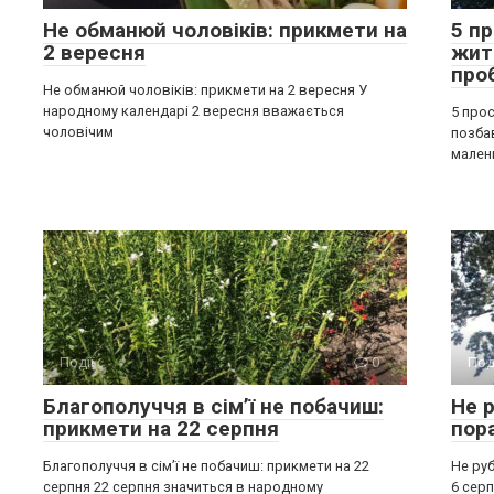
Не обманюй чоловіків: прикмети на
5 п
2 вересня
жит
про
Не обманюй чоловіків: прикмети на 2 вересня У
народному календарі 2 вересня вважається
5 прос
чоловічим
позба
мален
Події
0
Под
Благополуччя в сім’ї не побачиш:
Не р
прикмети на 22 серпня
пор
Благополуччя в сім’ї не побачиш: прикмети на 22
Не руб
серпня 22 серпня значиться в народному
6 серп