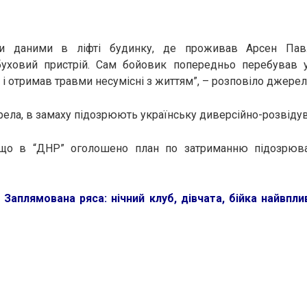
ми даними в ліфті будинку, де проживав Арсен Па
уховий пристрій. Сам бойовик попередньо перебував
 і отримав травми несумісні з життям”, – розповіло джерел
ела, в замаху підозрюють українську диверсійно-розвідув
 що в “ДНР” оголошено план по затриманню підозрюва
:
Заплямована ряса: нічний клуб, дівчата, бійка найвпли