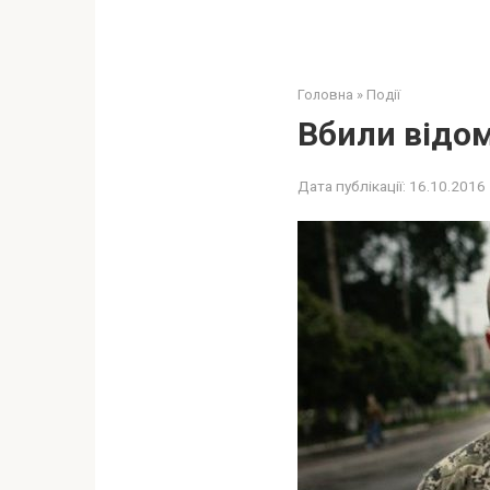
Головна
»
Події
Вбили відом
Дата публікації:
16.10.2016