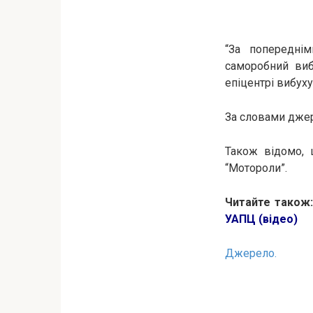
“За попередні
саморобний виб
епіцентрі вибуху
За словами джер
Також відомо,
“Мотороли”.
Читайте також
УАПЦ (відео)
Джерело.