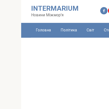
Перейти
INTERMARIUM
до
вмісту
Новини Міжмор'я
Головна
Політика
Світ
Ст