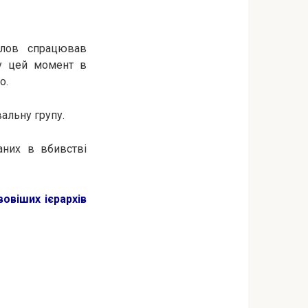
влов спрацював
 у цей момент в
о.
альну групу.
них в вбивстві
вовіших ієрархів