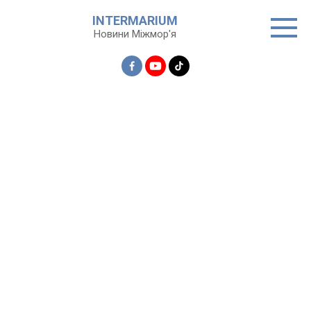
Перейти
INTERMARIUM
до
Новини Міжмор'я
вмісту