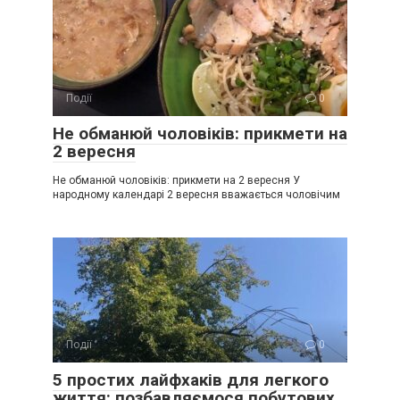
Події
0
Не обманюй чоловіків: прикмети на
2 вересня
Не обманюй чоловіків: прикмети на 2 вересня У
народному календарі 2 вересня вважається чоловічим
Події
0
5 простих лайфхаків для легкого
життя: позбавляємося побутових