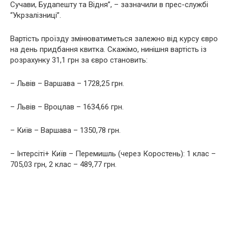
Сучави, Будапешту та Відня”, – зазначили в прес-службі
“Укрзалізниці”.
Вартість проїзду змінюватиметься залежно від курсу євро
на день придбання квитка. Скажімо, нинішня вартість із
розрахунку 31,1 грн за євро становить:
– Львів – Варшава – 1728,25 грн.
– Львів – Вроцлав – 1634,66 грн.
– Київ – Варшава – 1350,78 грн.
– Інтерсіті+ Київ – Перемишль (через Коростень): 1 клас –
705,03 грн, 2 клас – 489,77 грн.