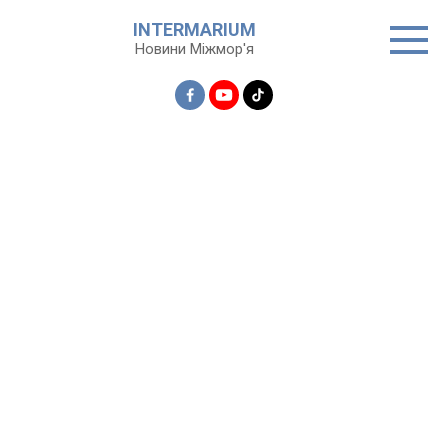
Перейти
INTERMARIUM
до
Новини Міжмор'я
вмісту