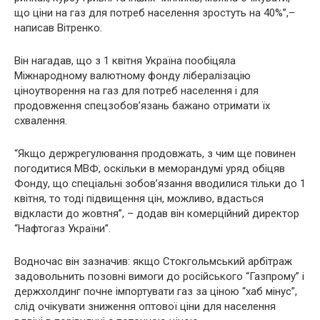
що ціни на газ для потреб населення зростуть на 40%”,–
написав Вітренко.
Він нагадав, що з 1 квітня Україна пообіцяла
Міжнародному валютному фонду лібералізацію
ціноутворення на газ для потреб населення і для
продовження спецзобов’язань бажано отримати їх
схвалення.
“Якщо держрегулювання продовжать, з чим ще повинен
погодитися МВФ, оскільки в меморандумі уряд обіцяв
Фонду, що спеціальні зобов’язання вводилися тільки до 1
квітня, то тоді підвищення цін, можливо, вдасться
відкласти до жовтня”, – додав він комерційний директор
“Нафтогаз України”.
Водночас він зазначив: якщо Стокгольмський арбітраж
задовольнить позовні вимоги до російського “Газпрому” і
держхолдинг почне імпортувати газ за ціною “хаб мінус”,
слід очікувати зниження оптової ціни для населення