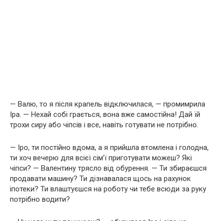
— Валю, то я після крапель відключилася, — промимрила
Іра. — Нехай собі грається, вона вже самостійна! Дай їй
трохи сиру або чіпсів і все, навіть готувати не потрібно.
— Іро, ти постійно вдома, а я прийшла втомлена і голодна,
ти хоч вечерю для всієї сім’ї приготувати можеш? Які
чіпси? — Валентину трясло від обурення. — Ти збираєшся
продавати машину? Ти дізнавалася щось на рахунок
іпотеки? Ти влаштуєшся на роботу чи тебе всюди за руку
потрібно водити?