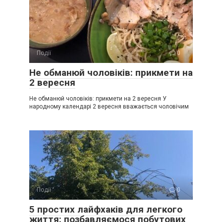
Події
0
Не обманюй чоловіків: прикмети на
2 вересня
Не обманюй чоловіків: прикмети на 2 вересня У
народному календарі 2 вересня вважається чоловічим
Події
0
5 простих лайфхаків для легкого
життя: позбавляємося побутових