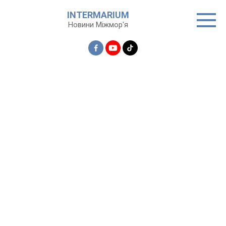
Перейти
INTERMARIUM
до
Новини Міжмор'я
вмісту