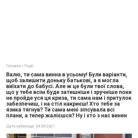
Головна
»
Події
Валю, ти сама винна в усьому! Були варіанти,
щоб залишити доньку батькові, а я могла
виїхати до бабусі. Але ж це були твої слова,
що у тебе всім буде затишніше і зручніше поки
не пройде уся ця криза, ти сама нам і притулок
забезпечиш, і на стіл накриєш! Хто тебе за
язика тягнув? Ти сама мені зіпсувала всі
плани, а тепер жалієшся? Ну і хто з нас винен
Дата публікації:
04.09.2021