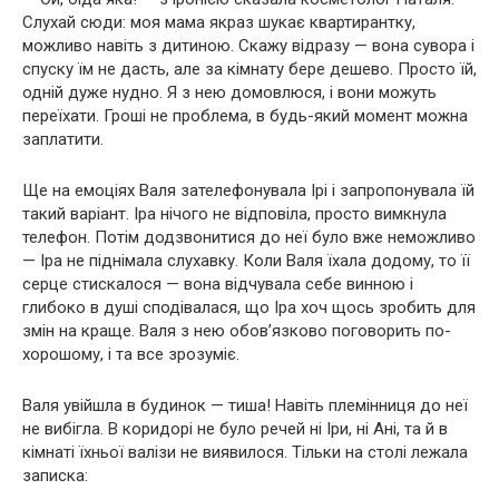
Слухай сюди: моя мама якраз шукає квартирантку,
можливо навіть з дитиною. Скажу відразу — вона сувора і
спуску їм не дасть, але за кімнату бере дешево. Просто їй,
одній дуже нудно. Я з нею домовлюся, і вони можуть
переїхати. Гроші не проблема, в будь-який момент можна
заплатити.
Ще на емоціях Валя зателефонувала Ірі і запропонувала їй
такий варіант. Іра нічого не відповіла, просто вимкнула
телефон. Потім додзвонитися до неї було вже неможливо
— Іра не піднімала слухавку. Коли Валя їхала додому, то її
серце стискалося — вона відчувала себе винною і
глибоко в душі сподівалася, що Іра хоч щось зробить для
змін на краще. Валя з нею обов’язково поговорить по-
хорошому, і та все зрозуміє.
Валя увійшла в будинок — тиша! Навіть племінниця до неї
не вибігла. В коридорі не було речей ні Іри, ні Ані, та й в
кімнаті їхньої валізи не виявилося. Тільки на столі лежала
записка: