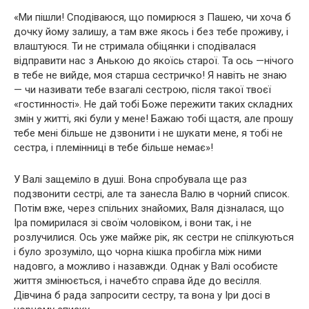
«Ми пішли! Сподіваюся, що помирюся з Пашею, чи хоча б
дочку йому залишу, а там вже якось і без тебе проживу, і
влаштуюся. Ти не стримала обіцянки і сподівалася
відправити нас з Анькою до якоїсь старої. Та ось —нічого
в тебе не вийде, моя старша сестричко! Я навіть не знаю
— чи називати тебе взагалі сестрою, після такої твоєї
«гостинності». Не дай тобі Боже пережити таких складних
змін у житті, які були у мене! Бажаю тобі щастя, але прошу
тебе мені більше не дзвонити і не шукати мене, я тобі не
сестра, і племінниці в тебе більше немає»!
У Валі защеміло в душі. Вона спробувала ще раз
подзвонити сестрі, але та занесла Валю в чорний список.
Потім вже, через спільних знайомих, Валя дізналася, що
Іра помирилася зі своїм чоловіком, і вони так, і не
розлучилися. Ось уже майже рік, як сестри не спілкуються
і було зрозуміло, що чорна кішка пробігла між ними
надовго, а можливо і назавжди. Однак у Валі особисте
життя змінюється, і начебто справа йде до весілля.
Дівчина б рада запросити сестру, та вона у Іри досі в