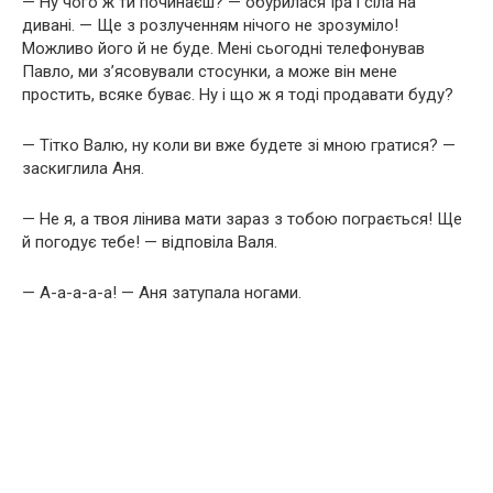
— Ну чого ж ти починаєш? — обурилася Іра і сіла на
дивані. — Ще з розлученням нічого не зрозуміло!
Можливо його й не буде. Мені сьогодні телефонував
Павло, ми з’ясовували стосунки, а може він мене
простить, всяке буває. Ну і що ж я тоді продавати буду?
— Тітко Валю, ну коли ви вже будете зі мною гратися? —
заскиглила Аня.
— Не я, а твоя лінива мати зараз з тобою пограється! Ще
й погодує тебе! — відповіла Валя.
— А-а-а-а-а! — Аня затупала ногами.