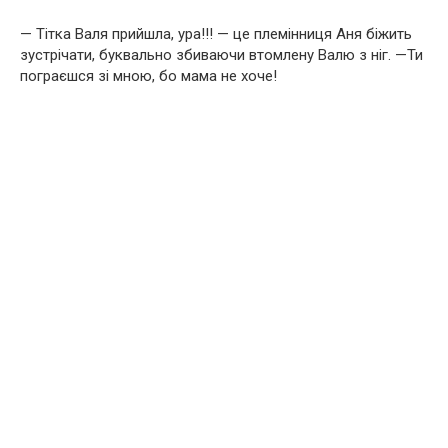
— Тітка Валя прийшла, ура!!! — це племінниця Аня біжить
зустрічати, буквально збиваючи втомлену Валю з ніг. —Ти
пограєшся зі мною, бо мама не хоче!