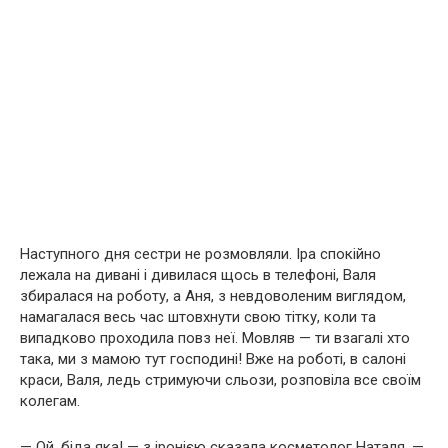
Наступного дня сестри не розмовляли. Іра спокійно
лежала на дивані і дивилася щось в телефоні, Валя
збиралася на роботу, а Аня, з невдоволеним виглядом,
намагалася весь час штовхнути свою тітку, коли та
випадково проходила повз неї. Мовляв — ти взагалі хто
така, ми з мамою тут господині! Вже на роботі, в салоні
краси, Валя, ледь стримуючи сльози, розповіла все своїм
колегам.
— Ой, біда яка! — з іронією сказала косметолог Наталя. —