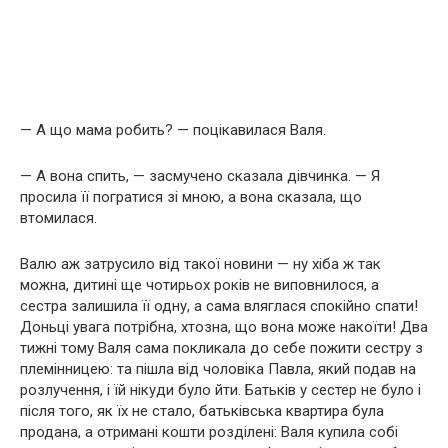
— А що мама робить? — поцікавилася Валя.
— А вона спить, — засмучено сказала дівчинка. — Я
просила її погратися зі мною, а вона сказала, що
втомилася.
Валю аж затрусило від такої новини — ну хіба ж так
можна, дитині ще чотирьох років не виповнилося, а
сестра залишила її одну, а сама вляглася спокійно спати!
Доньці увага потрібна, хтозна, що вона може накоїти! Два
тижні тому Валя сама покликала до себе пожити сестру з
племінницею: та пішла від чоловіка Павла, який подав на
розлучення, і їй нікуди було йти. Батьків у сестер не було і
після того, як їх не стало, батьківська квартира була
продана, а отримані кошти розділені: Валя купила собі