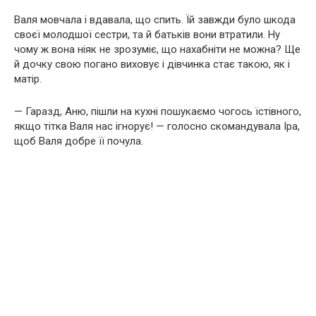
Валя мовчала і вдавала, що спить. Їй завжди було шкода
своєї молодшої сестри, та й батьків вони втратили. Ну
чому ж вона ніяк не зрозуміє, що нахабніти не можна? Ще
й дочку свою погано виховує і дівчинка стає такою, як і
матір.
— Гаразд, Аню, пішли на кухні пошукаємо чогось їстівного,
якщо тітка Валя нас ігнорує! — голосно скомандувала Іра,
щоб Валя добре її почула.