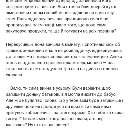
їсти свій імпровізований бутерброд, запиваючи його
кефіром прямо з пляшки. Аня стояла біля дверей кухні,
шморгаючи носом і жалібно поглядаючи на свою злу
тітку. Валя відвернулася, але принципово нічого не
пропонувала племінниці: мало того, що вона сама
закуповує продукти, та ще й готувати на всіх повинна?
Перекусивши, вона зайшла в кімнату, і, спотикаючись об
іграшки, знесилено впала на розкладачку, відвернувшись
до стінки. На її дивані спала сестра з племінницею. Анька
щось невдоволено прошепотіла матері, мовляв — зла
тітка навіть її не нагодувала. Іра сіла на диван і голосно
сказала:
— Валю, ти сама винна в усьому! Були варіанти, щоб
залишити доньку батькові, а я могла виїхати до бабусі.
Але ж це були твої слова, що у тебе всім буде затишніше і
зручніше поки не пройде уся ця криза, ти сама нам і
притулок забезпечиш, і на стіл накриєш! Хто тебе за язика
тягнув? Ти сама мені зіпсувала всі плани, а тепер
жалієшся? Ну і хто з нас винен?