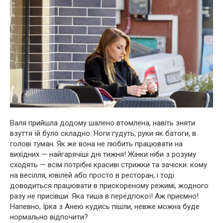
Валя прийшла додому шалено втомлена, навіть зняти
взуття їй було складно. Ноги гудуть, руки як батоги, в
голові туман. Як же вона не любить працювати на
вихідних — найгарячіші дні тижня! Жінки ніби з розуму
сходять — всім потрібні красиві стрижки та зачіски: кому
на весілля, ювілей або просто в ресторан, і тоді
доводиться працювати в прискореному режимі, жодного
разу не присівши. Яка тиша в передпокої! Аж приємно!
Напевно, Ірка з Анею кудись пішли, невже можна буде
нормально відпочити?