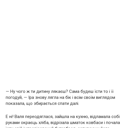
— Ну чого ж ти дитину лякаєш? Сама будеш їсти то і її
погодуй, — Іра знову лягла на бік і всім своїм виглядом
показала, що збирається спати далі.
Е ні! Валя переодяглася, зайшла на кухню, відламала собі
руками окраєць хліба, відрізала шматок ковбаси і почала