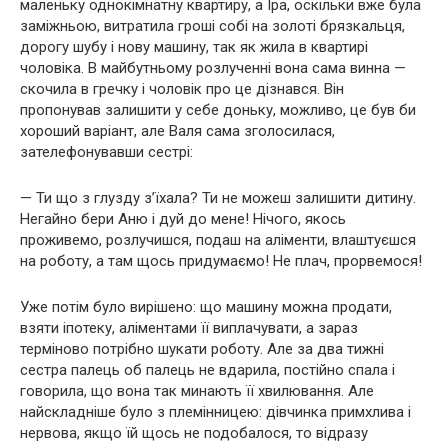
маленьку однокімнатну квартиру, а Іра, оскільки вже була
заміжньою, витратила гроші собі на золоті брязкальця,
дорогу шубу і нову машину, так як жила в квартирі
чоловіка. В майбутньому розлученні вона сама винна —
скочила в гречку і чоловік про це дізнався. Він
пропонував залишити у себе доньку, можливо, це був би
хороший варіант, але Валя сама зголосилася,
зателефонувавши сестрі:
— Ти що з глузду з’їхала? Ти не можеш залишити дитину.
Негайно бери Аню і дуй до мене! Нічого, якось
проживемо, розлучишся, подаш на аліменти, влаштуєшся
на роботу, а там щось придумаємо! Не плач, прорвемося!
Уже потім було вирішено: що машину можна продати,
взяти іпотеку, аліментами її виплачувати, а зараз
терміново потрібно шукати роботу. Але за два тижні
сестра палець об палець не вдарила, постійно спала і
говорила, що вона так минають її хвилювання. Але
найскладніше було з племінницею: дівчинка примхлива і
нервова, якщо їй щось не подобалося, то відразу