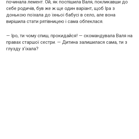
починала лемент. Ой, як поспішила Валя, покликавши до
себе родичів, був же ж ще один варіант, щоб Іра з
донькою поїхала до їхньої бабусі в село, але вона
вирішила стати рятівницею і сама обпеклася.
— Іро, ти чому спиш, прокидайся! — скомандувала Валя на
правах старшої сестри. — Дитина залишилася сама, ти з
глузду з’їхала?