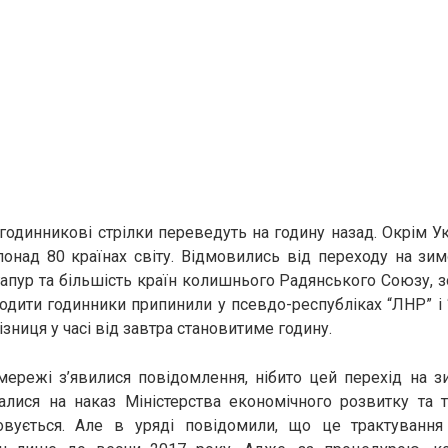
 годинникові стрілки переведуть на годину назад. Окрім У
понад 80 країнах світу. Відмовились від переходу на зим
нгапур та більшість країн колишнього Радянського Союзу, з
одити годинники припинили у псевдо-республіках “ЛНР” і 
ізниця у часі від завтра становитиме годину.
мережі з’явилися повідомлення, нібито цей перехід на з
алися на наказ Міністерства економічного розвитку та т
совується. Але в уряді повідомили, що це трактуванн