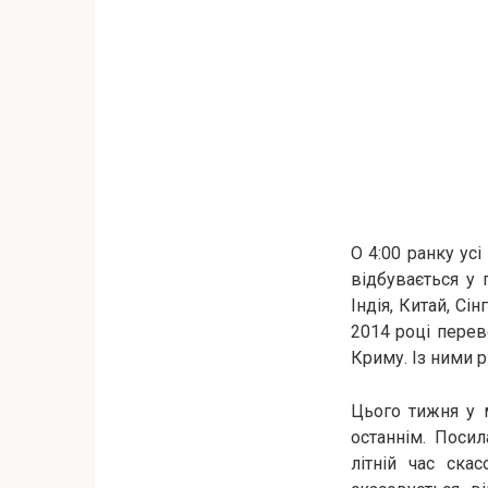
О 4:00 ранку усі
відбувається у 
Індія, Китай, Сі
2014 році перев
Криму. Із ними р
Цього тижня у 
останнім. Посил
літній час ска