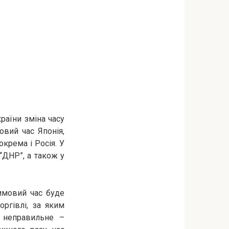
країни зміна часу
овий час Японія,
окрема і Росія. У
“ДНР”, а також у
имовий час буде
оргівлі, за яким
я неправильне –