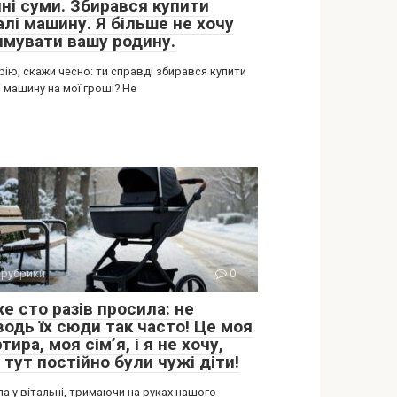
чні суми. Збирався купити
алі машину. Я більше не хочу
имувати вашу родину.
ію, скажи чесно: ти справді збирався купити
 машину на мої гроші? Не
 рубрики
0
е сто разів просила: не
водь їх сюди так часто! Це моя
тира, моя сім’я, і я не хочу,
тут постійно були чужі діти!
ла у вітальні, тримаючи на руках нашого