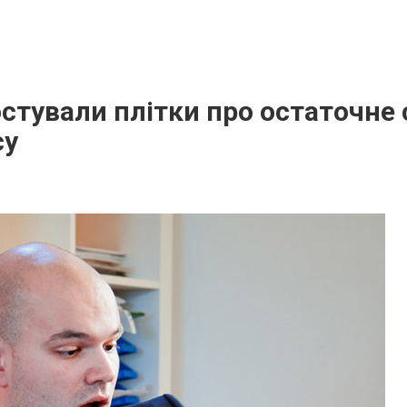
остували плітки про остаточне
су