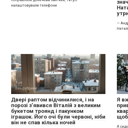
зна
налаштовували телефони
Нат
утр
— Андр
Наталі
Без рубрики
0
Без
Двері раптом відчинилися, і на
Я вж
порозі з’явився Віталій з великим
при
букетом троянд і пакунком
квар
іграшок. Його очі були червоні, ніби
щоб 
він не спав кілька ночей
Я сиді