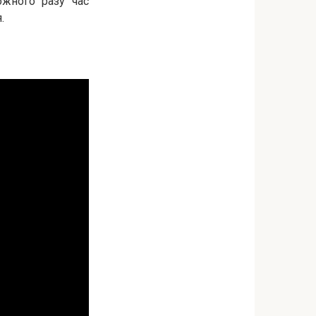
ожного разу час
.