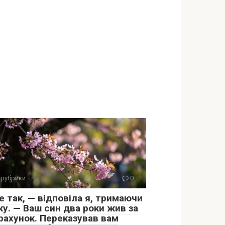
 рубрики
0
е так, — відповіла я, тримаючи
ку. — Ваш син два роки жив за
 рахунок. Переказував вам