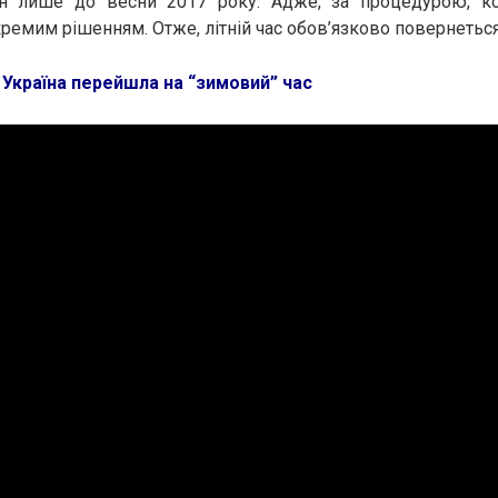
ін лише до весни 2017 року. Адже, за процедурою, к
ремим рішенням. Отже, літній час обов’язково повернеться
:
Україна перейшла на “зимовий” час