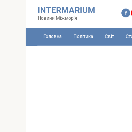
Перейти
INTERMARIUM
до
вмісту
Новини Міжмор'я
Головна
Політика
Світ
Ст