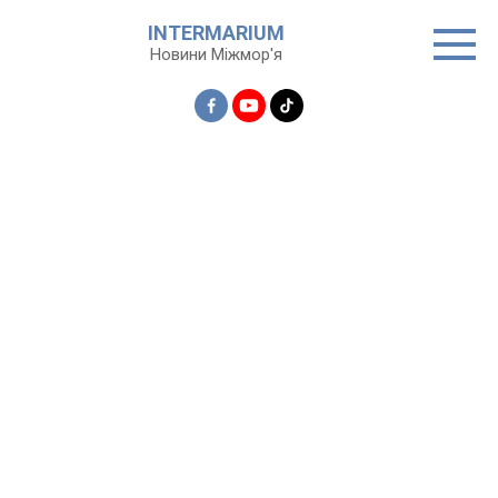
Перейти
INTERMARIUM
до
Новини Міжмор'я
вмісту