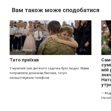
Вам також може сподобатися
Без рубрики
0
Без
Тато приїхав
Сам
сум
У музичній залі дитячого садочка було людно. Мами
мій
поправляли донечкам бантики, татусі
зна
налаштовували телефони
Нат
утр
— Андр
Наталі