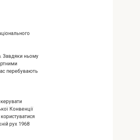
аціонального
. Завдяки ньому
ортними
час перебувають
 керувати
ької Конвенції
 користуватися
жній рух 1968