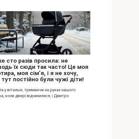
 рубрики
0
е сто разів просила: не
водь їх сюди так часто! Це моя
тира, моя сім’я, і я не хочу,
тут постійно були чужі діти!
ла у вітальні, тримаючи на руках нашого
а, коли двері відчинилися, і Дмитро