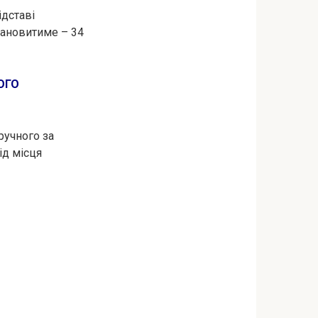
ідставі
становитиме – 34
ОГО
ручного за
ід місця