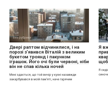
Без рубрики
0
Без
Двері раптом відчинилися, і на
Я вж
порозі з’явився Віталій з великим
при
букетом троянд і пакунком
квар
іграшок. Його очі були червоні, ніби
щоб 
він не спав кілька ночей
Я сиді
синочк
Мені здається, що той вечір у кухні назавжди
закарбувався в моїй пам’яті, наче гарячим