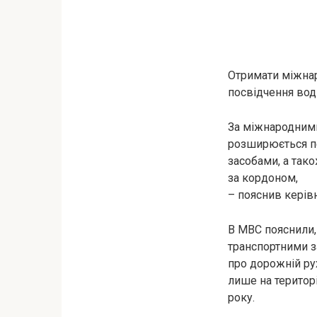
Отримати міжнар
посвідчення воді
За міжнародними
розширюється пе
засобами, а так
за кордоном,
– пояснив керів
В МВС пояснили,
транспортними з
про дорожній ру
лише на територі
року.