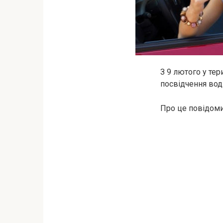
З 9 лютого у те
посвідчення воді
Про це повідоми