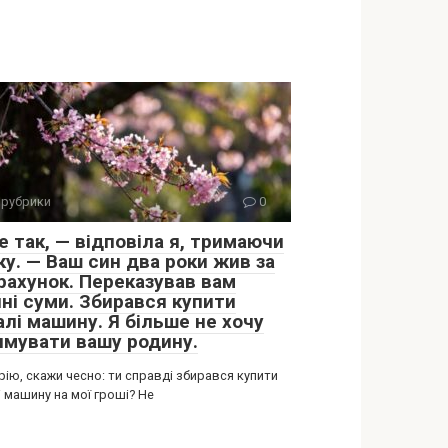
 рубрики
0
е так, — відповіла я, тримаючи
ку. — Ваш син два роки жив за
 рахунок. Переказував вам
чні суми. Збирався купити
алі машину. Я більше не хочу
имувати вашу родину.
ію, скажи чесно: ти справді збирався купити
 машину на мої гроші? Не