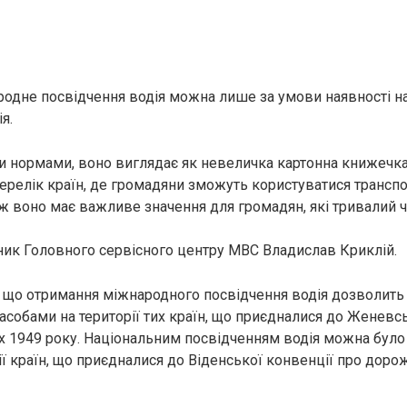
одне посвідчення водія можна лише за умови наявності н
я.
 нормами, воно виглядає як невеличка картонна книжечка
релік країн, де громадяни зможуть користуватися трансп
ож воно має важливе значення для громадян, які тривалий 
ник Головного сервісного центру МВС Владислав Криклій.
 що отримання міжнародного посвідчення водія дозволить
асобами на території тих країн, що приєдналися до Женевс
х 1949 року. Національним посвідченням водія можна було
ї країн, що приєдналися до Віденської конвенції про доро