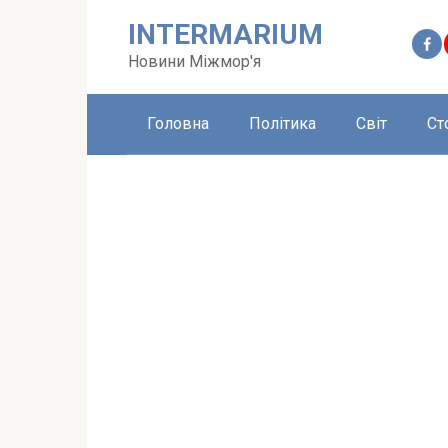
Перейти
INTERMARIUM
до
вмісту
Новини Міжмор'я
Головна
Політика
Світ
Ст