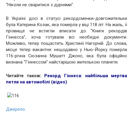
“Ніколи не сваритися з дурнями”.
В Україні досі в статусі рекордсменки-довгожительки
була Катерина Козак, яка померла у віці 118 літ. На жаль, її
прізвище не встигли вписати до “Книги рекордів
Гіннесса”, хоча готували всі необхідні документи.
Можливо, тепер пощастить Христинії Нагорній. До слова,
місце тепер вакантне: нещодавно у Нью-Йорку померла
116-річна Сюзанна Мушатт Джонс, яка була офіційно
визнана “Гіннессом” найстарішою жителькою планети.
Читайте також:
Рекорд Гіннеса: найбільша мертва
петля на автомобілі (відео)
Джерело.