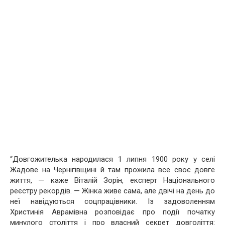
“Довгожителька народилася 1 липня 1900 року у селі
Жадове на Чернігівщині й там прожила все своє довге
життя, — каже Віталій Зорін, експерт Національного
реєстру рекордів. — Жінка живе сама, але двічі на день до
неї навідуються соцпрацівники. Із задоволенням
Христинія Аврамівна розповідає про події початку
минулого століття і про власний секрет довголіття: