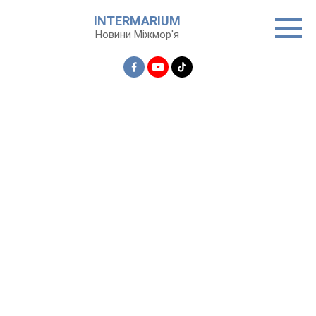
Перейти
INTERMARIUM
до
Новини Міжмор'я
вмісту