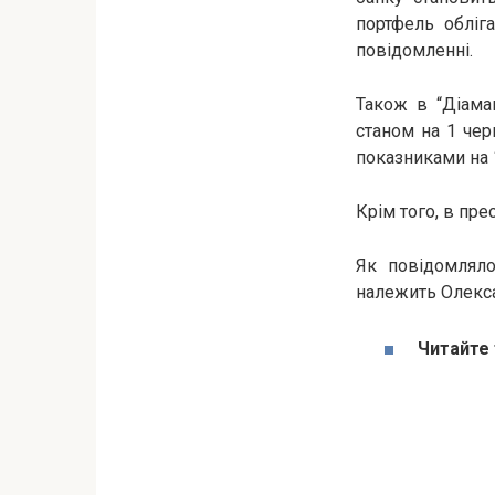
портфель обліг
повідомленні.
Також в “Діаман
станом на 1 чер
показниками на 1
Крім того, в пр
Як повідомляло
належить Олекса
Читайте