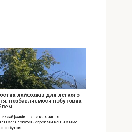
ії
0
ростих лайфхаків для легкого
тя: позбавляємося побутових
блем
тих лайфхаків для легкого життя:
вляємося побутових проблем Всі ми маємо
ькі побутові