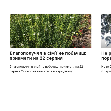
Події
0
Под
Благополуччя в сім’ї не побачиш:
Не р
прикмети на 22 серпня
пор
Благополуччя в сім’ї не побачиш: прикмети на 22
Не руб
серпня 22 серпня значиться в народному
6 серп