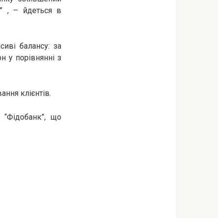
” , – йдеться в
сиві балансу: за
н у порівнянні з
ання клієнтів.
 “Фідобанк”, що