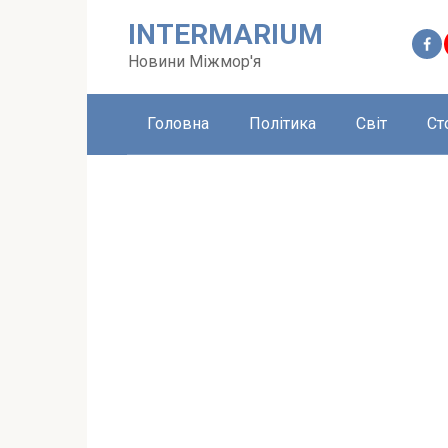
Перейти
INTERMARIUM
до
вмісту
Новини Міжмор'я
Головна
Політика
Світ
Ст