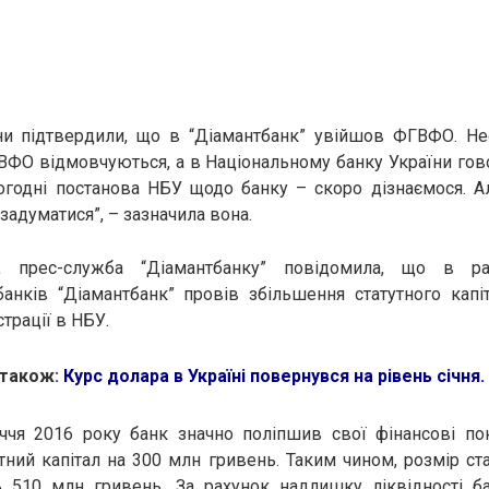
и підтвердили, що в “Діамантбанк” увійшов ФГВФО. Нео
ВФО відмовчуються, а в Національному банку України го
ьогодні постанова НБУ щодо банку – скоро дізнаємося. А
задуматися”, – зазначила вона.
 прес-служба “Діамантбанку” повідомила, що в р
 банків “Діамантбанк” провів збільшення статутного капі
трації в НБУ.
 також:
Курс долара в Україні повернувся на рівень січня
.
іччя 2016 року банк значно поліпшив свої фінансові по
тний капітал на 300 млн гривень. Таким чином, розмір ста
ь 510 млн гривень. За рахунок надлишку ліквідності б