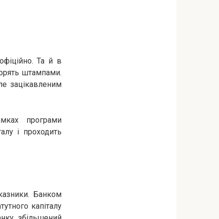
фіційно. Та й в
ворять штампами.
ле зацікавленим
амках програми
талу і проходить
казники. Банком
тутного капіталу
анку збільшений