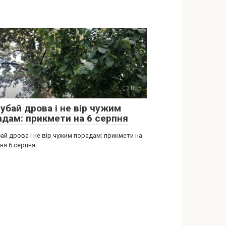
ії
0
убай дрова і не вір чужим
адам: прикмети на 6 серпня
ай дрова і не вір чужим порадам: прикмети на
ня 6 серпня