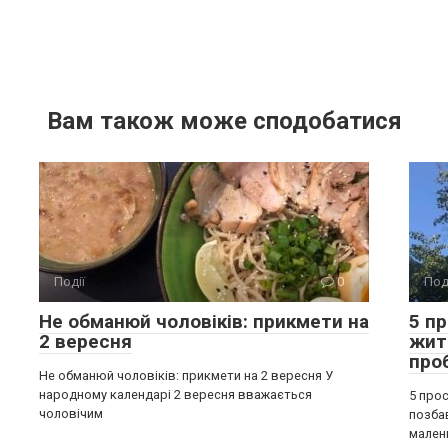
Вам також може сподобатися
Події
0
Под
Не обманюй чоловіків: прикмети на
5 п
2 вересня
жит
про
Не обманюй чоловіків: прикмети на 2 вересня У
народному календарі 2 вересня вважається
5 прос
чоловічим
позба
мален