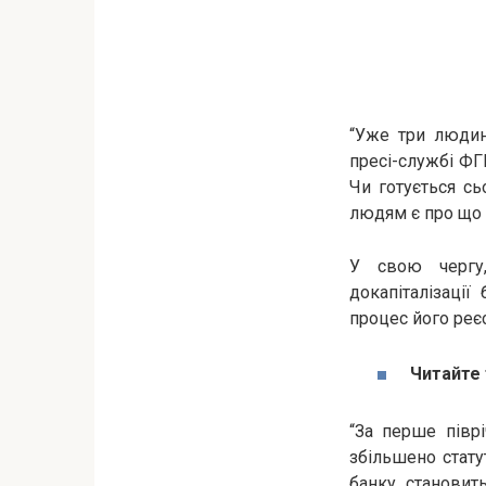
“Уже три людин
пресі-службі ФГ
Чи готується с
людям є про що 
У свою чергу,
докапіталізації
процес його реєс
Читайте
“За перше півр
збільшено стату
банку становит