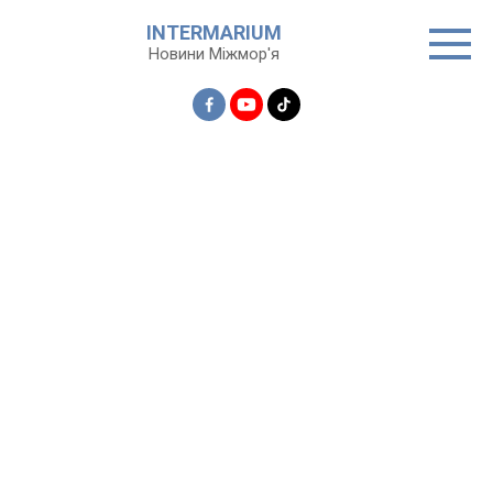
Перейти
INTERMARIUM
до
Новини Міжмор'я
вмісту