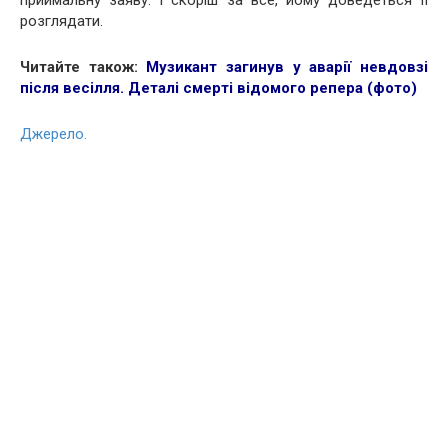
приймальну заяву. І скоріш за все, йому доведеться її
розглядати.
Читайте також:
Музикант загинув у аварії невдовзі
після весілля. Деталі смерті відомого репера (фото)
Джерело.