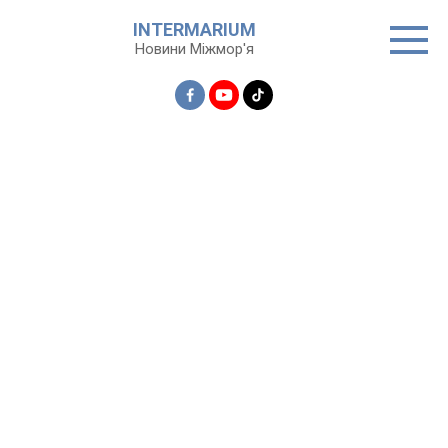
Перейти
INTERMARIUM
до
Новини Міжмор'я
вмісту